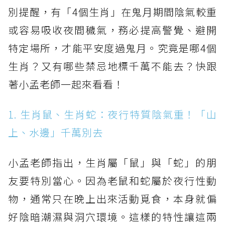
別提醒，有「4個生肖」在鬼月期間陰氣較重
或容易吸收夜間穢氣，務必提高警覺、避開
特定場所，才能平安度過鬼月。究竟是哪4個
生肖？又有哪些禁忌地標千萬不能去？快跟
著小孟老師一起來看看！
1. 生肖鼠、生肖蛇：夜行特質陰氣重！「山
上、水邊」千萬別去
小孟老師指出，生肖屬「鼠」與「蛇」的朋
友要特別當心。因為老鼠和蛇屬於夜行性動
物，通常只在晚上出來活動覓食，本身就偏
好陰暗潮濕與洞穴環境。這樣的特性讓這兩