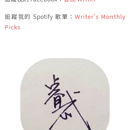
追蹤我的 Spotify 歌單：
Writer's Monthly
Picks