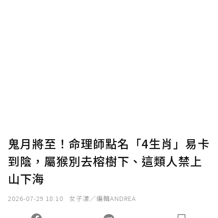
贊助說明
為了鼓勵作者持續創作更好的內容，會員可以
使用「贊助」功能實質回饋給喜愛的作者。可
將您認為適合的點數贈送給作者，一旦使用贊
助點數即不得撤銷，單筆贊助最低點數為30
點，最高點數沒有上限。
U 利點數 1 點 = NTD 1 元。
鬼月將至！命理師點名「4生肖」易卡
到陰，屬猴別去榕樹下、這類人禁上
確認送出
山下海
我已詳閱贊助說明，且同意站方的使用條款。
2026-07-29 18:10
女子漾／編輯ANDREA
您當前剩餘 U 利點數：
0
點；前往
購買點數