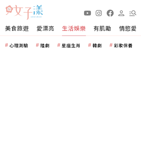
美食旅遊
愛漂亮
生活娛樂
有肌勵
情慾愛
心理測驗
陸劇
星座生肖
韓劇
彩妝保養