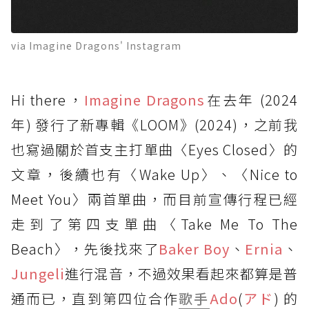
via Imagine Dragons' Instagram
Hi there，
Imagine Dragons
在去年 (2024
年) 發行了新專輯《LOOM》(2024)，之前我
也寫過關於首支主打單曲〈Eyes Closed〉的
文章，後續也有〈Wake Up〉、〈Nice to
Meet You〉兩首單曲，而目前宣傳行程已經
走到了第四支單曲〈Take Me To The
Beach〉，先後找來了
Baker Boy
、
Ernia
、
Jungeli
進行混音，不過效果看起來都算是普
通而已，直到第四位合作
歌手
Ado
(
アド
) 的