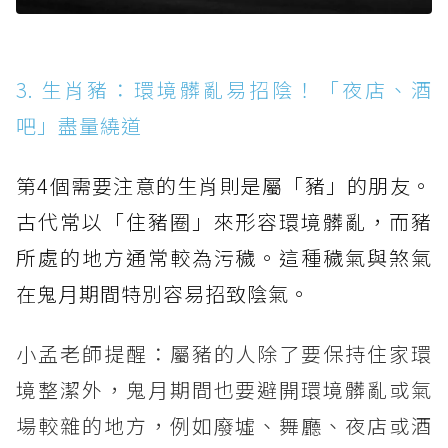
3. 生肖豬：環境髒亂易招陰！「夜店、酒
吧」盡量繞道
第4個需要注意的生肖則是屬「豬」的朋友。
古代常以「住豬圈」來形容環境髒亂，而豬
所處的地方通常較為污穢。這種穢氣與煞氣
在鬼月期間特別容易招致陰氣。
小孟老師提醒：屬豬的人除了要保持住家環
境整潔外，鬼月期間也要避開環境髒亂或氣
場較雜的地方，例如廢墟、舞廳、夜店或酒