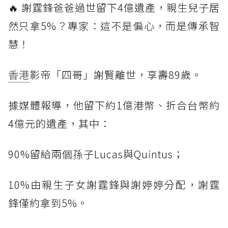
🔥 謝霆鋒爸爸過世留下4億遺產，親生兒子居
然只拿5%？專家：這不是偏心，而是傳承智
慧！
香港
影帝「四哥」謝賢離世，享壽89歲。
據媒體報導，他留下約1億港幣、折合台幣約
4億元的遺產，其中：
90%留給兩個孫子Lucas與Quintus；
10%由親生子女謝霆鋒與謝婷婷分配，謝霆
鋒僅約拿到5%。