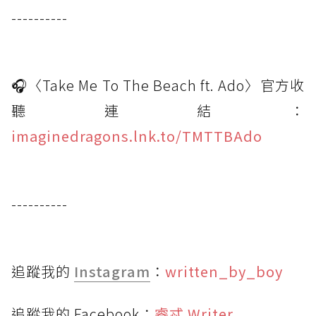
----------
🎧〈Take Me To The Beach ft. Ado〉官方收
聽連結：
imaginedragons.lnk.to/TMTTBAdo
----------
追蹤我的
Instagram
：
written_by_boy
追蹤我的 Facebook：
睿忒 Writer