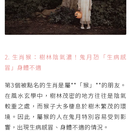
2. 生肖猴：樹林陰氣濃！鬼月恐「生病感
冒」身體不適
第3個被點名的生肖是屬**「猴」**的朋友。
在風水玄學中，樹林茂密的地方往往是陰氣
較重之處，而猴子大多棲息於樹木繁茂的環
境。因此，屬猴的人在鬼月特別容易受到影
響，出現生病感冒、身體不適的情況。