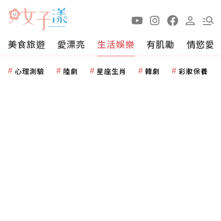
美食旅遊
愛漂亮
生活娛樂
有肌勵
情慾愛
心理測驗
陸劇
星座生肖
韓劇
彩妝保養