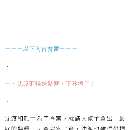
－－－以下內容有雷－－－
．
一、沈渡砸錢送髮簪，下秒糗了！
．
沈渡和顏幸為了查案，就請人幫忙拿出「最
好的髮簪」。查完案子後，沈渡也難得發揮