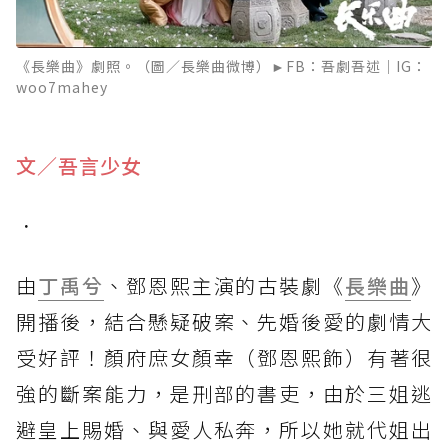
《長樂曲》劇照。（圖／長樂曲微博）►FB：吾劇吾述｜IG：
woo7mahey
文／吾言少女
．
由
丁禹兮
、鄧恩熙主演的古裝劇《
長樂曲
》
開播後，結合懸疑破案、先婚後愛的劇情大
受好評！顏府庶女顏幸（鄧恩熙飾）有著很
強的斷案能力，是刑部的書吏，由於三姐逃
避皇上賜婚、與愛人私奔，所以她就代姐出