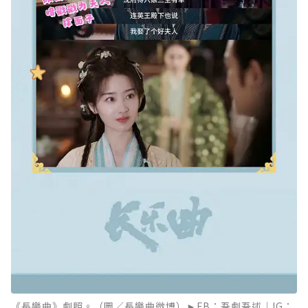
《長樂曲》劇照。（圖／長樂曲微博）►FB：吾劇吾述｜IG：