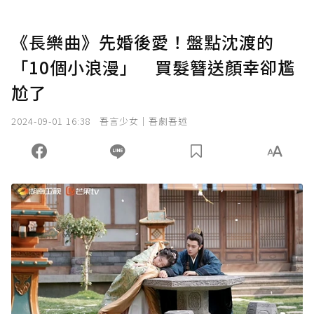
《長樂曲》先婚後愛！盤點沈渡的
「10個小浪漫」 買髮簪送顏幸卻尷
尬了
2024-09-01 16:38
吾言少女｜吾劇吾述