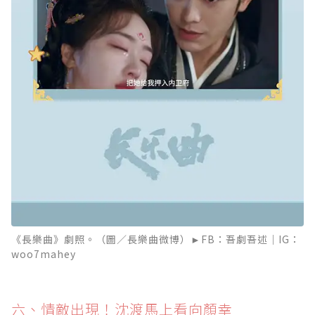
《長樂曲》劇照。（圖／長樂曲微博）►FB：吾劇吾述｜IG：
woo7mahey
六、情敵出現！沈渡馬上看向顏幸