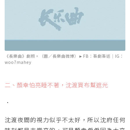
《長樂曲》劇照。（圖／長樂曲微博）►FB：吾劇吾述｜IG：
woo7mahey
二、顏幸怕亮睡不著，沈渡買布幫遮光
．
沈渡夜間的視力似乎不太好，所以沈府任何