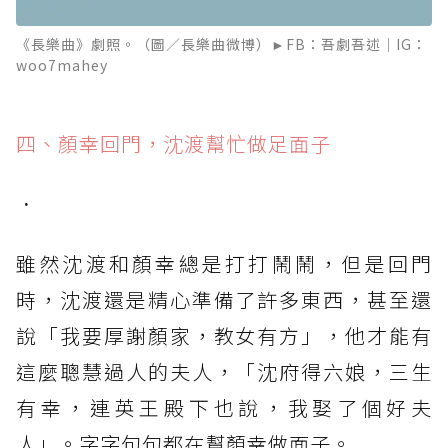
《長樂曲》劇照。（圖／長樂曲微博）►FB：吾劇吾述｜IG：
woo7mahey
四、顏幸回門，沈渡幫忙做足面子
．
雖然沈渡和顏幸總是打打鬧鬧，但是回門
時，沈渡還是精心準備了許多東西，甚至還
說「我要厚謝顏家，教女有方」，他才能有
這麼聰慧過人的夫人，「沈府得六娘，三生
有幸，連英王殿下也說，我娶了個好夫
人」。字字句句都在幫顏幸做面子。