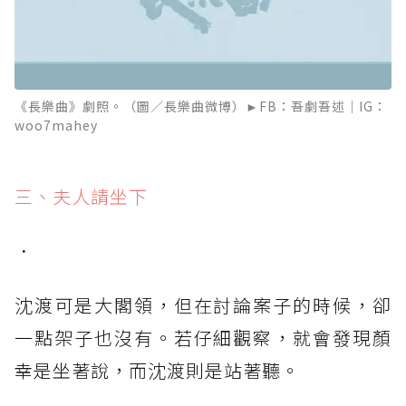
《長樂曲》劇照。（圖／長樂曲微博）►FB：吾劇吾述｜IG：
woo7mahey
三、夫人請坐下
．
沈渡可是大閣領，但在討論案子的時候，卻
一點架子也沒有。若仔細觀察，就會發現顏
幸是坐著說，而沈渡則是站著聽。