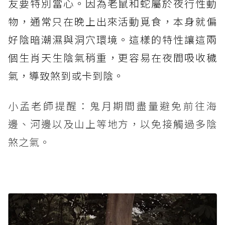
友要特別當心。因為老鼠和蛇屬於夜行性動
物，通常只在晚上出來活動覓食，本身就偏
好陰暗潮濕與洞穴環境。這樣的特性讓這兩
個生肖天生陰氣稍重，更容易在夜間吸收穢
氣，導致煞到或卡到陰。
小孟老師提醒：鬼月期間盡量避免前往海
邊、河邊以及山上等地方，以免接觸過多陰
煞之氣。