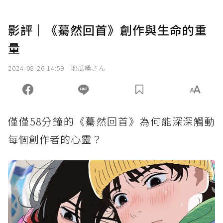
影評｜《驀然回首》創作與生命的重
量
2024-08-26 14:59
地瓜嗓さん
僅僅58分鐘的《驀然回首》為何能深深觸動
每個創作者的心靈？