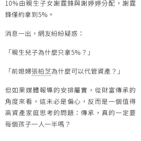
10%由親生子女謝霆鋒與謝婷婷分配，謝霆
鋒僅約拿到5%。
消息一出，網友紛紛疑惑：
「親生兒子為什麼只拿5%？」
「前媳婦
張柏芝
為什麼可以代管資產？」
但如果媒體報導的安排屬實，從財富傳承的
角度來看，這未必是偏心，反而是一個值得
高資產家庭思考的問題：傳承，真的一定要
每個孩子一人一半嗎？