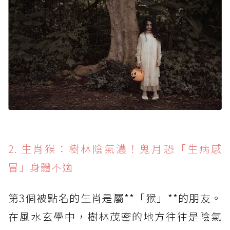
2. 生肖猴：樹林陰氣濃！鬼月恐「生病感
冒」身體不適
第3個被點名的生肖是屬**「猴」**的朋友。
在風水玄學中，樹林茂密的地方往往是陰氣