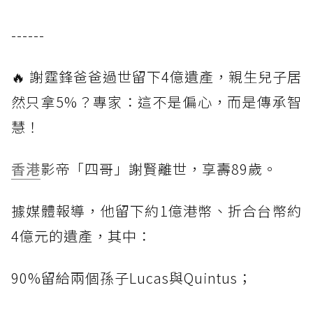
------
🔥 謝霆鋒爸爸過世留下4億遺產，親生兒子居
然只拿5%？專家：這不是偏心，而是傳承智
慧！
香港
影帝「四哥」謝賢離世，享壽89歲。
據媒體報導，他留下約1億港幣、折合台幣約
4億元的遺產，其中：
90%留給兩個孫子Lucas與Quintus；