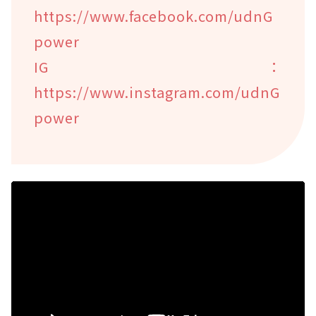
https://www.facebook.com/udnG
power
IG：
https://www.instagram.com/udnG
power