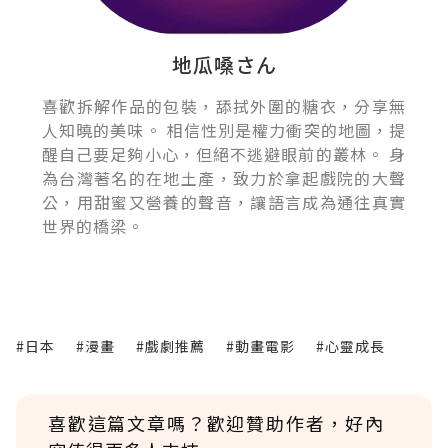
地瓜嗓さん
喜歡拆解作品的包裝，舔拭外圍的糖衣，分享無
人知曉的美味。 相信性別是權力衝突的地圖，提
醒自己要足夠小心，但絕不逃避眼前的叢林。 身
為台灣著名的在地土產，致力於拿起戲院的大聲
公，用甜蜜又營養的聲音，讓語言成為通往真實
世界的橋梁。
#日本
#漫畫
#戲劇推薦
#動畫電影
#心靈成長
喜歡這篇文章嗎？歡迎贊助作者，好內