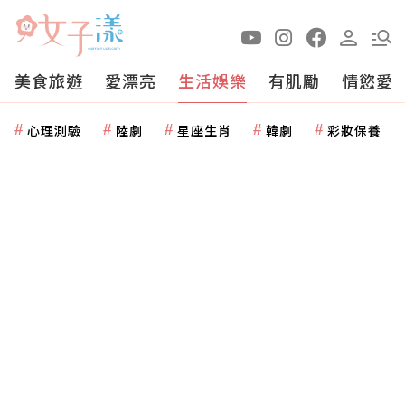
美食旅遊
愛漂亮
生活娛樂
有肌勵
情慾愛
心理測驗
陸劇
星座生肖
韓劇
彩妝保養