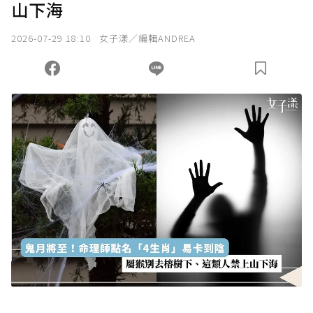
山下海
我已詳閱贊助說明，且同意站方的使用條款。
2026-07-29 18:10
女子漾／編輯ANDREA
您當前剩餘 U 利點數：
0
點；前往
購買點數