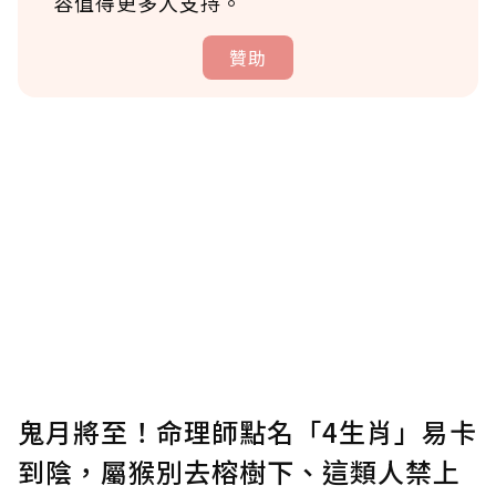
容值得更多人支持。
贊助
贊助說明
為了鼓勵作者持續創作更好的內容，會員可以
使用「贊助」功能實質回饋給喜愛的作者。可
將您認為適合的點數贈送給作者，一旦使用贊
助點數即不得撤銷，單筆贊助最低點數為30
點，最高點數沒有上限。
U 利點數 1 點 = NTD 1 元。
鬼月將至！命理師點名「4生肖」易卡
到陰，屬猴別去榕樹下、這類人禁上
確認送出