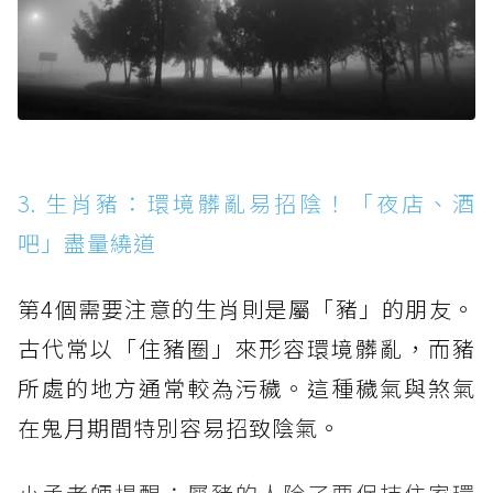
3. 生肖豬：環境髒亂易招陰！「夜店、酒
吧」盡量繞道
第4個需要注意的生肖則是屬「豬」的朋友。
古代常以「住豬圈」來形容環境髒亂，而豬
所處的地方通常較為污穢。這種穢氣與煞氣
在鬼月期間特別容易招致陰氣。