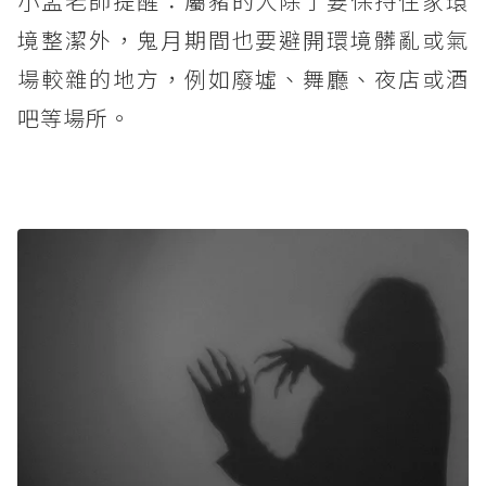
小孟老師提醒：屬豬的人除了要保持住家環
境整潔外，鬼月期間也要避開環境髒亂或氣
場較雜的地方，例如廢墟、舞廳、夜店或酒
吧等場所。