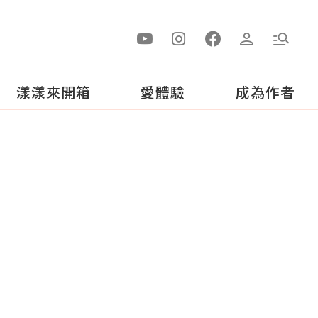
漾漾來開箱
愛體驗
成為作者