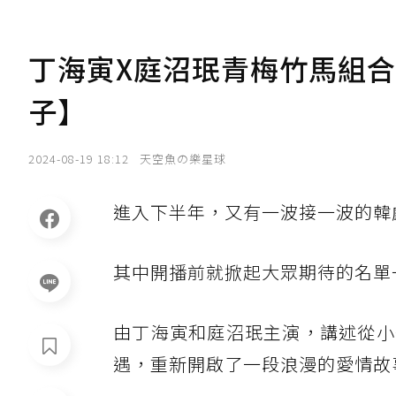
丁海寅X庭沼珉青梅竹馬組
子】
2024-08-19 18:12
天空魚の樂星球
進入下半年，又有一波接一波的韓
其中開播前就掀起大眾期待的名單
由丁海寅和庭沼珉主演，講述從小
遇，重新開啟了一段浪漫的愛情故