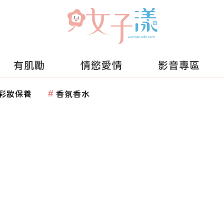
有肌勵
情慾愛情
影音專區
彩妝保養
香氛香水