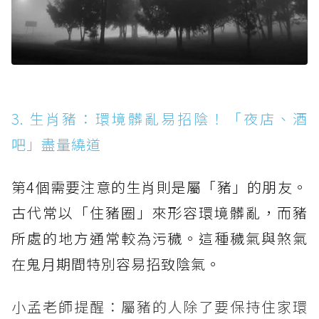
3. 生肖豬：環境髒亂易招陰！「夜店、酒
吧」盡量繞道
第4個需要注意的生肖則是屬「豬」的朋友。
古代常以「住豬圈」來形容環境髒亂，而豬
所處的地方通常較為污穢。這種穢氣與煞氣
在鬼月期間特別容易招致陰氣。
小孟老師提醒：屬豬的人除了要保持住家環