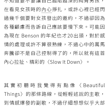
不知道要不要讓自己越陷越深的純青男孩，
在看見女孩時的
內心
掙扎，或許心裡已經閃
過幾千個要對女孩發出的邀約，不過卻因為
各種顧慮而告訴自己應該要慢下來。可能因
為現在 Benson 的年紀也才20出頭，對於感
情的處理或許不算很熟練，不過心中的萬馬
奔騰卻不是自己控制得了的，所以就有這首
內心拉扯、精彩的〈Slow It Down〉。
其實初聽時我覺得有點像〈Beautiful
Things〉的那條路線，從輕輕述說的主歌，
到情感爆發的副歌，不過仔細想想似乎大部