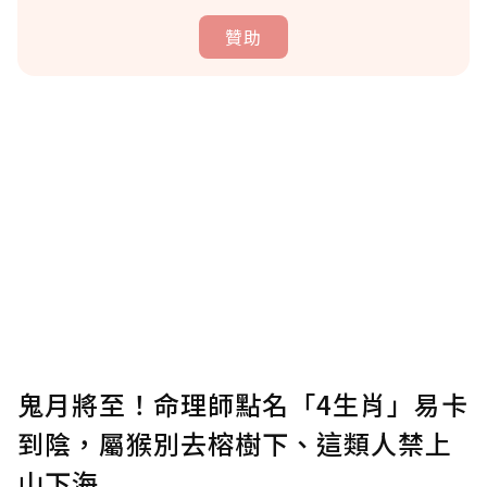
贊助
贊助說明
為了鼓勵作者持續創作更好的內容，會員可以
使用「贊助」功能實質回饋給喜愛的作者。可
將您認為適合的點數贈送給作者，一旦使用贊
助點數即不得撤銷，單筆贊助最低點數為30
點，最高點數沒有上限。
U 利點數 1 點 = NTD 1 元。
鬼月將至！命理師點名「4生肖」易卡
到陰，屬猴別去榕樹下、這類人禁上
確認送出
山下海