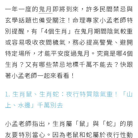
一年一度的
鬼月
即將到來，許多民間禁忌與
玄學話題也備受關注！命理專家小孟老師特
別提醒，有「4個生肖」在鬼月期間陰氣較重
或容易吸收夜間穢氣，務必提高警覺、避開
特定場所，才能平安度過鬼月。究竟是哪4個
生肖？又有哪些禁忌地標千萬不能去？快跟
著小孟老師一起來看看！
1. 生肖鼠、生肖蛇：夜行特質陰氣重！「山
上、水邊」千萬別去
小孟老師指出，生肖屬「鼠」與「蛇」的朋
友要特別當心。因為老鼠和蛇屬於夜行性動