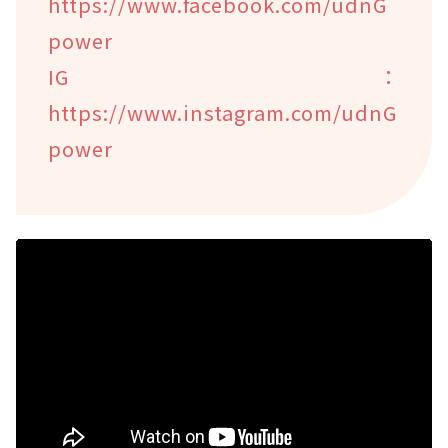
https://www.facebook.com/udnG
power
IG：
https://www.instagram.com/udnG
power