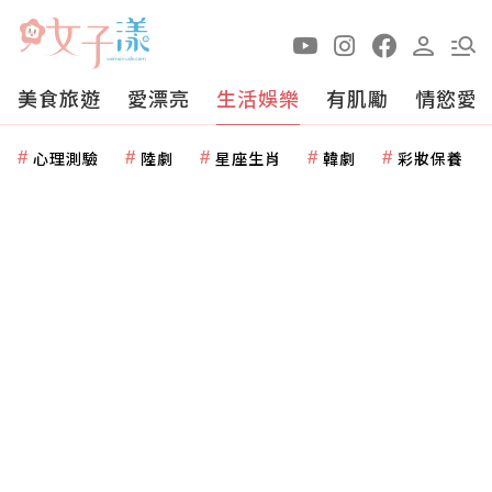
美食旅遊
愛漂亮
生活娛樂
有肌勵
情慾愛
心理測驗
陸劇
星座生肖
韓劇
彩妝保養