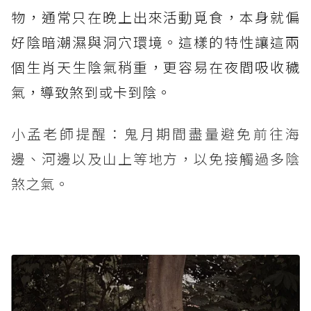
物，通常只在晚上出來活動覓食，本身就偏
好陰暗潮濕與洞穴環境。這樣的特性讓這兩
個生肖天生陰氣稍重，更容易在夜間吸收穢
氣，導致煞到或卡到陰。
小孟老師提醒：鬼月期間盡量避免前往海
邊、河邊以及山上等地方，以免接觸過多陰
煞之氣。