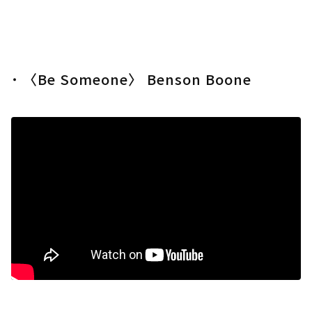
˙ 〈Be Someone〉 Benson Boone