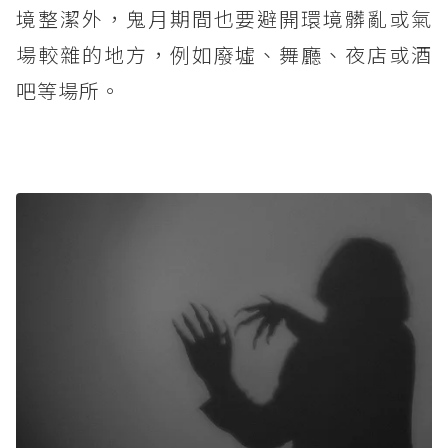
境整潔外，鬼月期間也要避開環境髒亂或氣
場較雜的地方，例如廢墟、舞廳、夜店或酒
吧等場所。