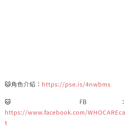
🐱角色介紹：
https://pse.is/4nwbms
🐱
FB：
https://www.facebook.com/WHOCAREca
t