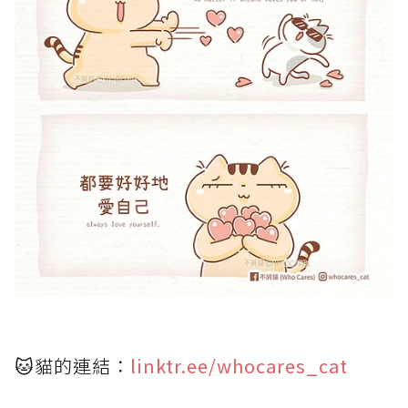
🐱貓的連結：
linktr.ee/whocares_cat