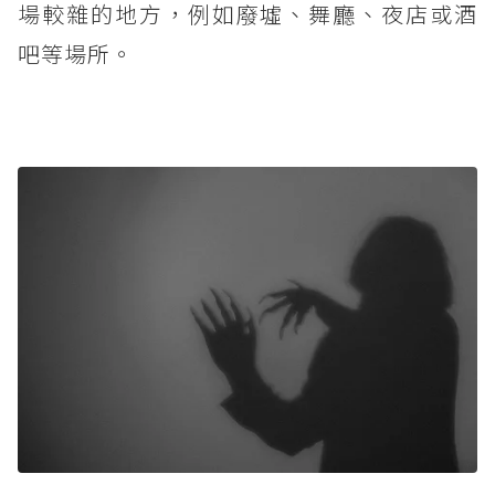
場較雜的地方，例如廢墟、舞廳、夜店或酒
吧等場所。