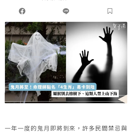
您當前剩餘 U 利點數：
0
點；前往
購買點數
一年一度的
鬼月
即將到來，許多民間禁忌與