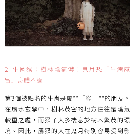
2. 生肖猴：樹林陰氣濃！鬼月恐「生病感
冒」身體不適
第3個被點名的生肖是屬**「猴」**的朋友。
在風水玄學中，樹林茂密的地方往往是陰氣
較重之處，而猴子大多棲息於樹木繁茂的環
境。因此，屬猴的人在鬼月特別容易受到影