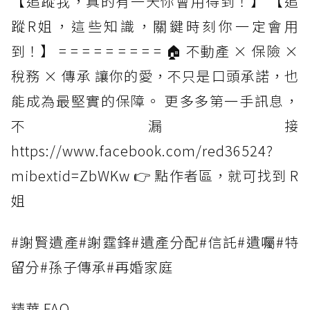
【追蹤我，真的有一天你會用得到！】 【追
蹤R姐，這些知識，關鍵時刻你一定會用
到！】 = = = = = = = = = 🏠 不動產 × 保險 ×
稅務 × 傳承 讓你的愛，不只是口頭承諾，也
能成為最堅實的保障。 更多多第一手訊息，
不漏接
https://www.facebook.com/red36524?
mibextid=ZbWKw 👉 點作者區，就可找到 R
姐
#謝賢遺產#謝霆鋒#遺產分配#信託#遺囑#特
留分#孫子傳承#再婚家庭
精華 FAQ