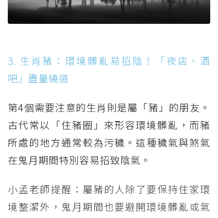
3. 生肖豬：環境髒亂易招陰！「夜店、酒
吧」盡量繞道
第4個需要注意的生肖則是屬「豬」的朋友。
古代常以「住豬圈」來形容環境髒亂，而豬
所處的地方通常較為污穢。這種穢氣與煞氣
在鬼月期間特別容易招致陰氣。
小孟老師提醒：屬豬的人除了要保持住家環
境整潔外，鬼月期間也要避開環境髒亂或氣