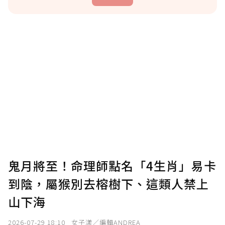
贊助說明
為了鼓勵作者持續創作更好的內容，會員可以
使用「贊助」功能實質回饋給喜愛的作者。可
將您認為適合的點數贈送給作者，一旦使用贊
助點數即不得撤銷，單筆贊助最低點數為30
點，最高點數沒有上限。
U 利點數 1 點 = NTD 1 元。
鬼月將至！命理師點名「4生肖」易卡
到陰，屬猴別去榕樹下、這類人禁上
確認送出
山下海
我已詳閱贊助說明，且同意站方的使用條款。
2026-07-29 18:10
女子漾／編輯ANDREA