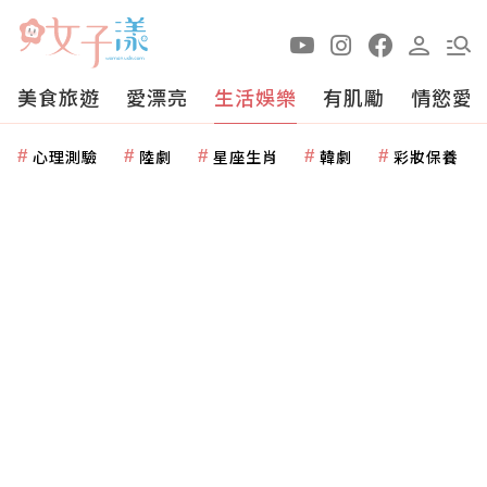
美食旅遊
愛漂亮
生活娛樂
有肌勵
情慾愛
心理測驗
陸劇
星座生肖
韓劇
彩妝保養