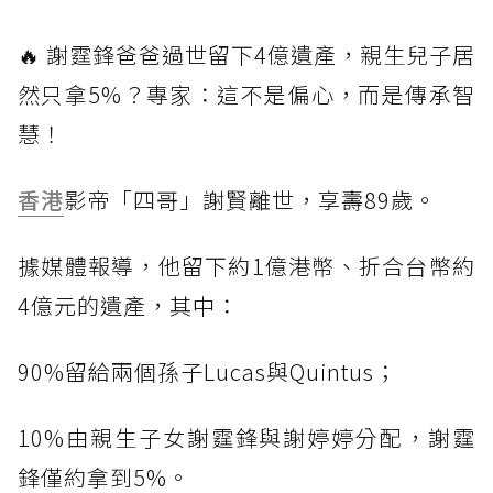
🔥 謝霆鋒爸爸過世留下4億遺產，親生兒子居
然只拿5%？專家：這不是偏心，而是傳承智
慧！
香港
影帝「四哥」謝賢離世，享壽89歲。
據媒體報導，他留下約1億港幣、折合台幣約
4億元的遺產，其中：
90%留給兩個孫子Lucas與Quintus；
10%由親生子女謝霆鋒與謝婷婷分配，謝霆
鋒僅約拿到5%。