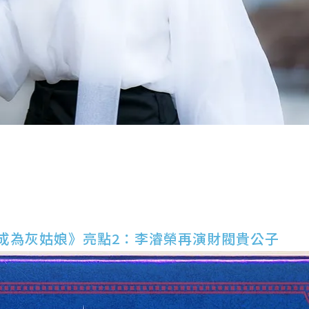
成為灰姑娘》亮點2：李濬榮再演財閥貴公子