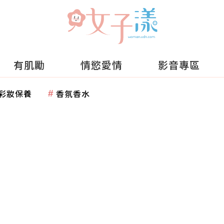
有肌勵
情慾愛情
影音專區
彩妝保養
香氛香水