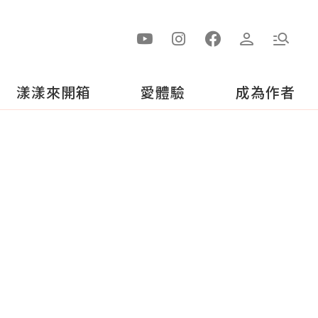
漾漾來開箱
愛體驗
成為作者