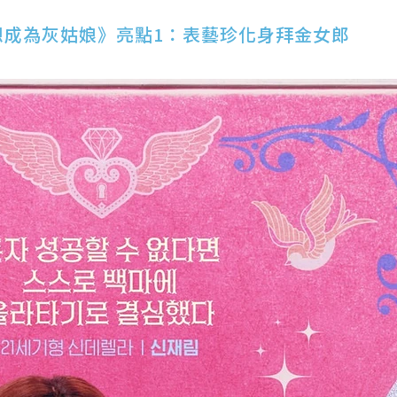
想成為灰姑娘》亮點1：表藝珍化身拜金女郎