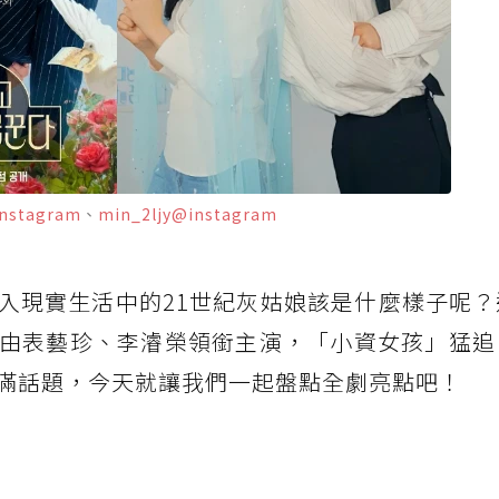
@instagram
、
min_2ljy@instagram
入現實生活中的21世紀灰姑娘該是什麼樣子呢？
由表藝珍、李濬榮領銜主演，「小資女孩」猛追
滿話題，今天就讓我們一起盤點全劇亮點吧！