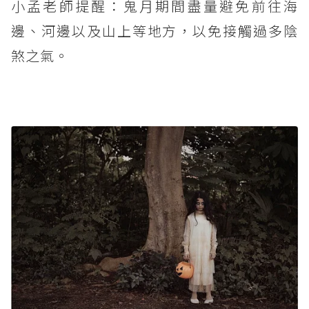
小孟老師提醒：鬼月期間盡量避免前往海
邊、河邊以及山上等地方，以免接觸過多陰
煞之氣。