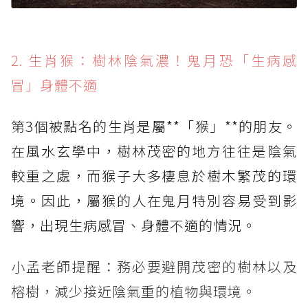
2. 生肖猴：樹林陰氣濃！鬼月恐「生病感
冒」身體不適
第3個被點名的生肖是屬**「猴」**的朋友。
在風水玄學中，樹林茂密的地方往往是陰氣
較重之處，而猴子大多棲息於樹木繁茂的環
境。因此，屬猴的人在鬼月特別容易受到影
響，出現生病感冒、身體不適的情況。
小孟老師提醒：務必要避開茂密的樹林以及
榕樹，減少接近陰氣重的植物與環境。