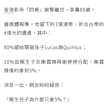
香港
影帝「四哥」謝賢離世，享壽89歲。
據媒體報導，他留下約1億港幣、折合台幣約
4億元的遺產，其中：
90%留給兩個孫子Lucas與Quintus；
10%由親生子女謝霆鋒與謝婷婷分配，謝霆
鋒僅約拿到5%。
消息一出，網友紛紛疑惑：
「親生兒子為什麼只拿5%？」