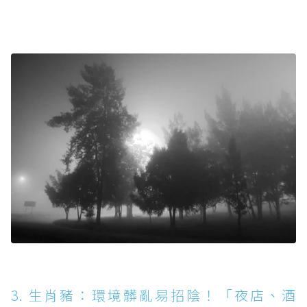
3. 生肖豬：環境髒亂易招陰！「夜店、酒