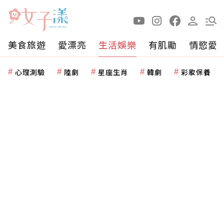
美食旅遊
愛漂亮
生活娛樂
有肌勵
情慾愛
心理測驗
陸劇
星座生肖
韓劇
彩妝保養