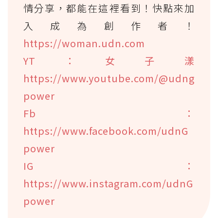
情分享，都能在這裡看到！快點來加
入成為創作者！
https://woman.udn.com
YT：女子漾
https://www.youtube.com/@udng
power
Fb：
https://www.facebook.com/udnG
power
IG：
https://www.instagram.com/udnG
power