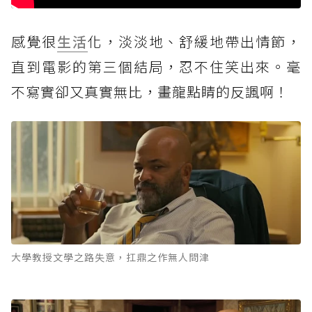
感覺很
生活
化，淡淡地、舒緩地帶出情節，
直到電影的第三個結局，忍不住笑出來。毫
不寫實卻又真實無比，畫龍點睛的反諷啊！
大學教授文學之路失意，扛鼎之作無人問津