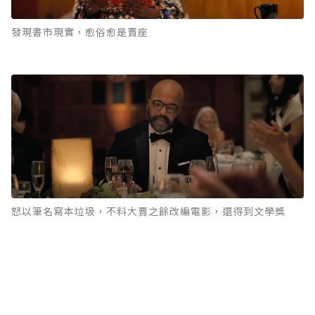
發現書市現實，愈俗愈是賣座
怒以筆名寫本垃圾，不料大賣之餘改編電影，還得到文學獎