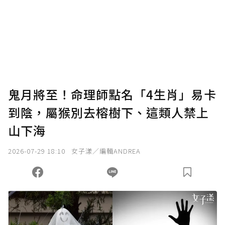
為了鼓勵作者持續創作更好的內容，會員可以
使用「贊助」功能實質回饋給喜愛的作者。可
將您認為適合的點數贈送給作者，一旦使用贊
助點數即不得撤銷，單筆贊助最低點數為30
點，最高點數沒有上限。
U 利點數 1 點 = NTD 1 元。
鬼月將至！命理師點名「4生肖」易卡
到陰，屬猴別去榕樹下、這類人禁上
確認送出
山下海
我已詳閱贊助說明，且同意站方的使用條款。
2026-07-29 18:10
女子漾／編輯ANDREA
您當前剩餘 U 利點數：
0
點；前往
購買點數