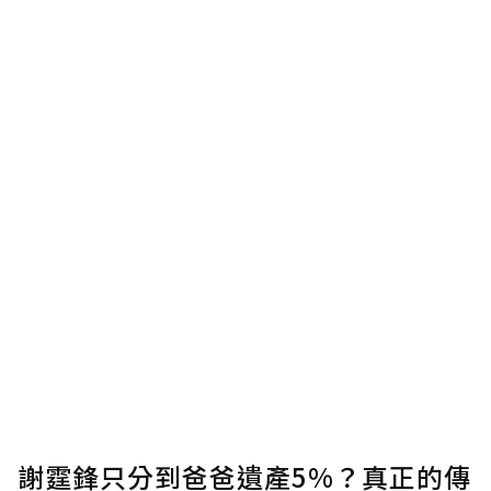
謝霆鋒只分到爸爸遺產5%？真正的傳