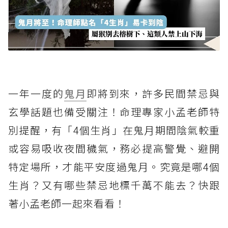
一年一度的
鬼月
即將到來，許多民間禁忌與
玄學話題也備受關注！命理專家小孟老師特
別提醒，有「4個生肖」在鬼月期間陰氣較重
或容易吸收夜間穢氣，務必提高警覺、避開
特定場所，才能平安度過鬼月。究竟是哪4個
生肖？又有哪些禁忌地標千萬不能去？快跟
著小孟老師一起來看看！