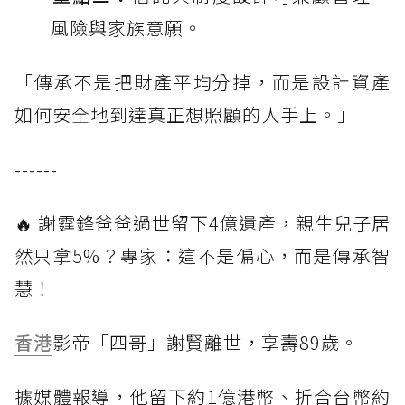
風險與家族意願。
「傳承不是把財產平均分掉，而是設計資產
如何安全地到達真正想照顧的人手上。」
------
🔥 謝霆鋒爸爸過世留下4億遺產，親生兒子居
然只拿5%？專家：這不是偏心，而是傳承智
慧！
香港
影帝「四哥」謝賢離世，享壽89歲。
據媒體報導，他留下約1億港幣、折合台幣約