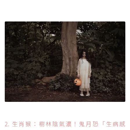
2. 生肖猴：樹林陰氣濃！鬼月恐「生病感