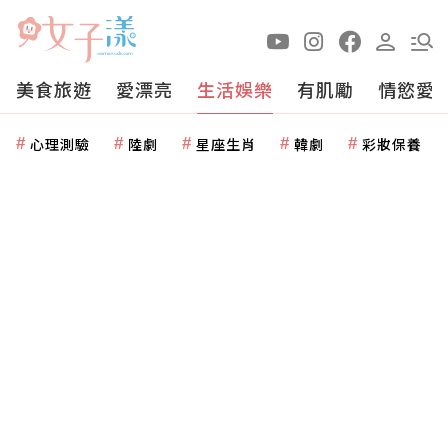
美食旅遊
愛漂亮
生活娛樂
有肌勵
情慾愛
心理測驗
陸劇
星座生肖
韓劇
彩妝保養