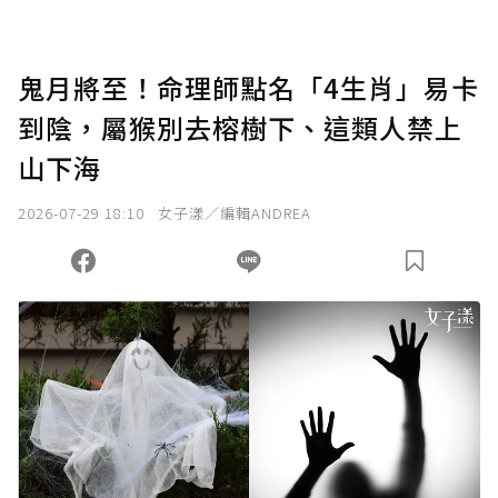
鬼月將至！命理師點名「4生肖」易卡
到陰，屬猴別去榕樹下、這類人禁上
山下海
2026-07-29 18:10
女子漾／編輯ANDREA