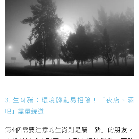
3. 生肖豬：環境髒亂易招陰！「夜店、酒
吧」盡量繞道
第4個需要注意的生肖則是屬「豬」的朋友。