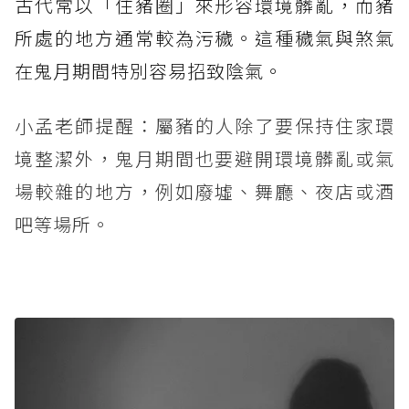
古代常以「住豬圈」來形容環境髒亂，而豬
所處的地方通常較為污穢。這種穢氣與煞氣
在鬼月期間特別容易招致陰氣。
小孟老師提醒：屬豬的人除了要保持住家環
境整潔外，鬼月期間也要避開環境髒亂或氣
場較雜的地方，例如廢墟、舞廳、夜店或酒
吧等場所。