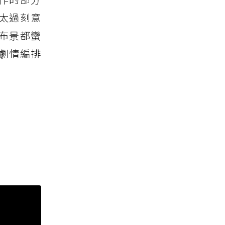
覺太過刻意
布景都蠻
劇情編排