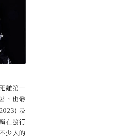
然距離第一
閒著，也發
23) 及
專輯在發行
不少人的