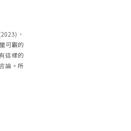
023)、
有蠻可觀的
有這樣的
言論。所