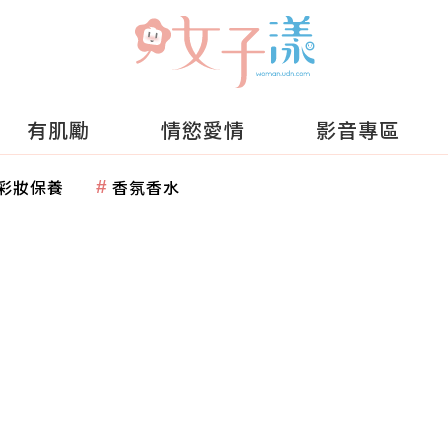
有肌勵
情慾愛情
影音專區
彩妝保養
香氛香水