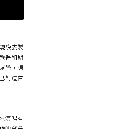
費規模去製
覺得和期
感覺，想
己對這首
來演唱有
作的部分