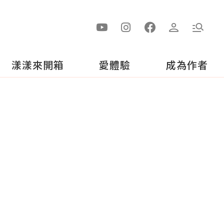
漾漾來開箱
愛體驗
成為作者