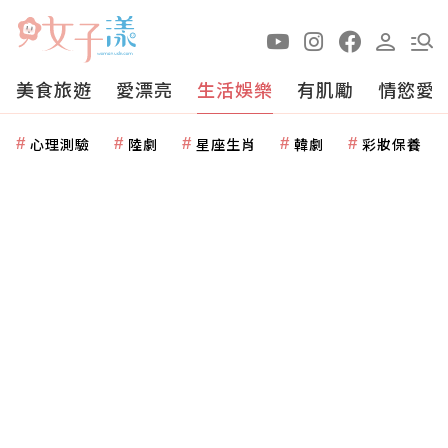
美食旅遊
愛漂亮
生活娛樂
有肌勵
情慾愛
心理測驗
陸劇
星座生肖
韓劇
彩妝保養