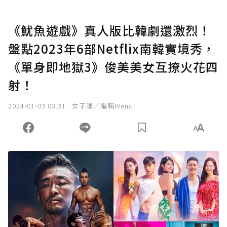
《魷魚遊戲》真人版比韓劇還激烈！
盤點2023年6部Netflix南韓實境秀，
《單身即地獄3》俊美美女互撩火花四
射！
2024-01-03 08:31
女子漾／編輯Wendi