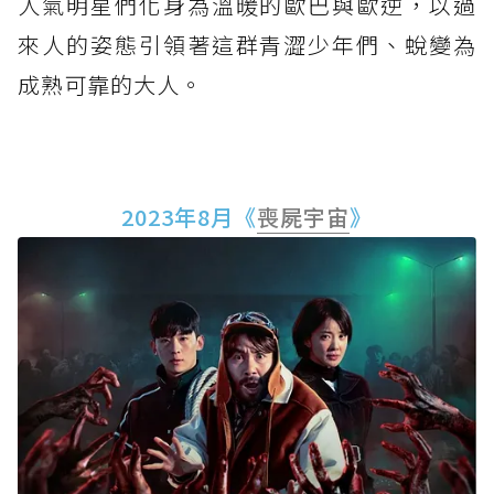
人氣明星們化身為溫暖的歐巴與歐逆，以過
來人的姿態引領著這群青澀少年們、蛻變為
成熟可靠的大人。
2023年8月《
喪屍宇宙
》