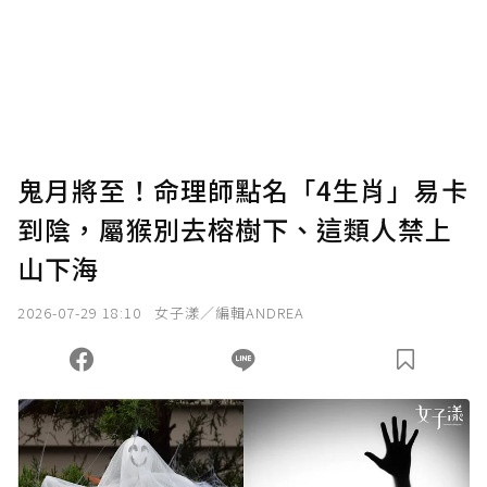
鬼月將至！命理師點名「4生肖」易卡
到陰，屬猴別去榕樹下、這類人禁上
山下海
2026-07-29 18:10
女子漾／編輯ANDREA