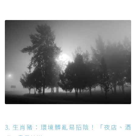
3. 生肖豬：環境髒亂易招陰！「夜店、酒