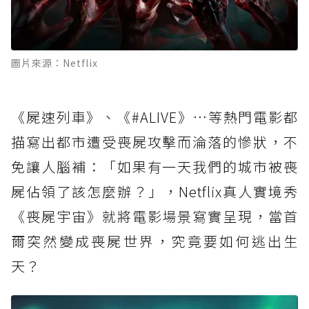
圖片來源：Netflix
《屍速列車》、《#ALIVE》…等熱門電影都
描寫出都市遭受喪屍攻擊而淪落的慘狀，不
免讓人腦補：「如果有一天我們的城市被喪
屍佔領了該怎麼辦？」，Netflix真人實境秀
《喪屍宇宙》就將電影場景寫實呈現，當首
爾突然變成喪屍世界，究竟要如何逃出生
天？