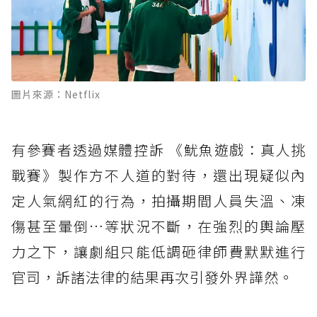
圖片來源：Netflix
有參賽者透過媒體控訴 《魷魚遊戲：真人挑
戰賽》製作方不人道的對待，還出現疑似內
定人氣網紅的行為，拍攝期間人員失溫、凍
傷甚至暈倒…等狀況不斷，在強烈的輿論壓
力之下，讓劇組只能低調砸律師費默默進行
官司，訴諸法律的結果再次引發外界譁然。