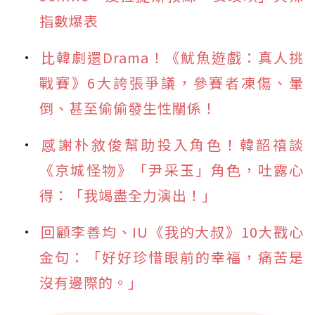
指數爆表
比韓劇還Drama！《魷魚遊戲：真人挑
戰賽》6大誇張爭議，參賽者凍傷、暈
倒、甚至偷偷發生性關係！
感謝朴敘俊幫助投入角色！韓韶禧談
《京城怪物》「尹采玉」角色，吐露心
得：「我竭盡全力演出！」
回顧李善均、IU《我的大叔》10大戳心
金句：「好好珍惜眼前的幸福，痛苦是
沒有邊際的。」