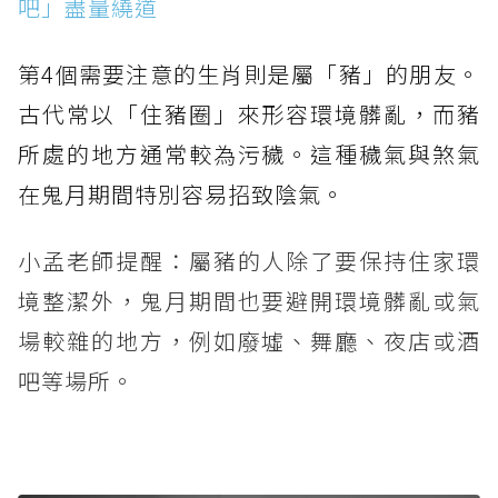
吧」盡量繞道
第4個需要注意的生肖則是屬「豬」的朋友。
古代常以「住豬圈」來形容環境髒亂，而豬
所處的地方通常較為污穢。這種穢氣與煞氣
在鬼月期間特別容易招致陰氣。
小孟老師提醒：屬豬的人除了要保持住家環
境整潔外，鬼月期間也要避開環境髒亂或氣
場較雜的地方，例如廢墟、舞廳、夜店或酒
吧等場所。