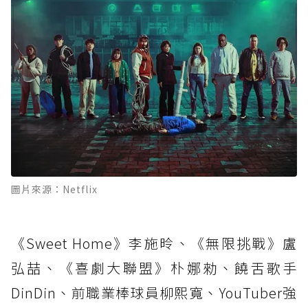
圖片來源：Netflix
《Sweet Home》李施昤、《無限挑戰》盧
弘喆、《喜劇大聯盟》朴娜勑、饒舌歌手
DinDin、前職業棒球員柳熙寬、YouTuber強