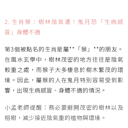
2. 生肖猴：樹林陰氣濃！鬼月恐「生病感
冒」身體不適
第3個被點名的生肖是屬**「猴」**的朋友。
在風水玄學中，樹林茂密的地方往往是陰氣
較重之處，而猴子大多棲息於樹木繁茂的環
境。因此，屬猴的人在鬼月特別容易受到影
響，出現生病感冒、身體不適的情況。
小孟老師提醒：務必要避開茂密的樹林以及
榕樹，減少接近陰氣重的植物與環境。