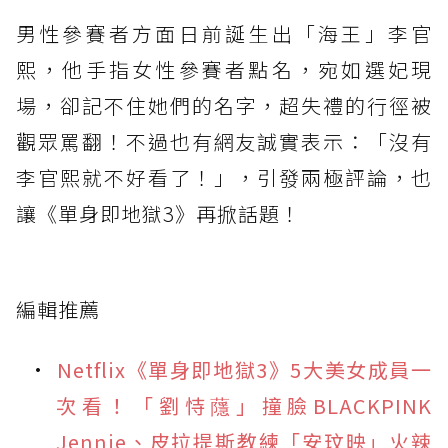
男性參賽者方面日前誕生出「海王」李官
熙，他手指女性參賽者點名，宛如選妃現
場，卻記不住她們的名字，超失禮的行徑被
觀眾罵翻！不過也有網友誠實表示：「沒有
李官熙就不好看了！」，引發兩極評論，也
讓《單身即地獄3》再掀話題！
編輯推薦
Netflix《單身即地獄3》5大美女成員一
次看！「劉恃蘟」撞臉BLACKPINK
Jennie、皮拉提斯教練「安玟映」火辣