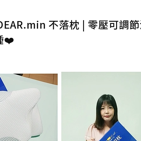
AR.min 不落枕 | 零壓可調
❤️