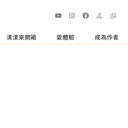
漾漾來開箱
愛體驗
成為作者