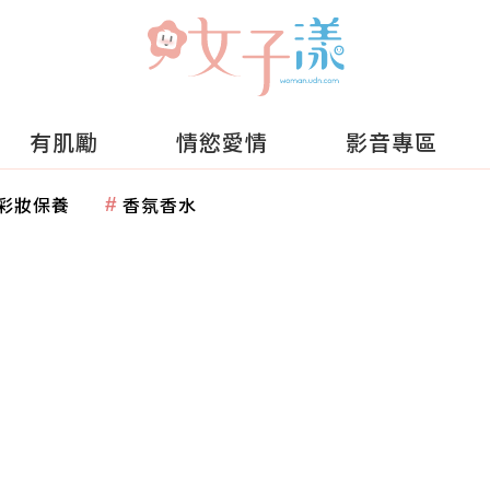
有肌勵
情慾愛情
影音專區
彩妝保養
香氛香水