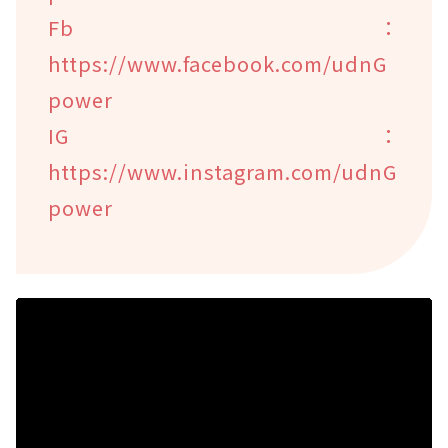
Fb：
https://www.facebook.com/udnG
power
IG：
https://www.instagram.com/udnG
power