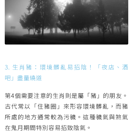
3. 生肖豬：環境髒亂易招陰！「夜店、酒
吧」盡量繞道
第4個需要注意的生肖則是屬「豬」的朋友。
古代常以「住豬圈」來形容環境髒亂，而豬
所處的地方通常較為污穢。這種穢氣與煞氣
在鬼月期間特別容易招致陰氣。