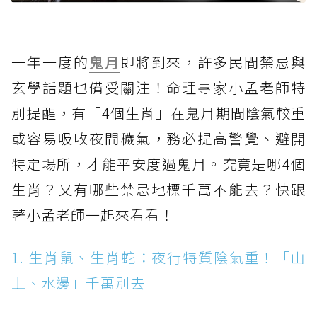
一年一度的
鬼月
即將到來，許多民間禁忌與
玄學話題也備受關注！命理專家小孟老師特
別提醒，有「4個生肖」在鬼月期間陰氣較重
或容易吸收夜間穢氣，務必提高警覺、避開
特定場所，才能平安度過鬼月。究竟是哪4個
生肖？又有哪些禁忌地標千萬不能去？快跟
著小孟老師一起來看看！
1. 生肖鼠、生肖蛇：夜行特質陰氣重！「山
上、水邊」千萬別去