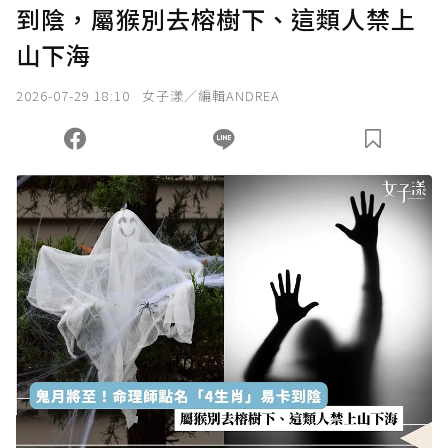
到陰，屬猴別去榕樹下、這類人禁上
確認送出
山下海
我已詳閱贊助說明，且同意站方的使用條款。
2026-07-29 18:10
女子漾／編輯ANDREA
您當前剩餘 U 利點數：
0
點；前往
購買點數