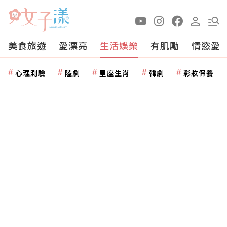
美食旅遊
愛漂亮
生活娛樂
有肌勵
情慾愛
心理測驗
陸劇
星座生肖
韓劇
彩妝保養