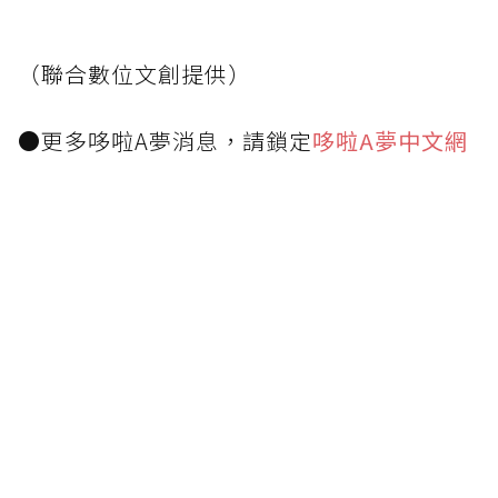
（聯合數位文創提供）
●更多哆啦A夢消息，請鎖定
哆啦A夢中文網