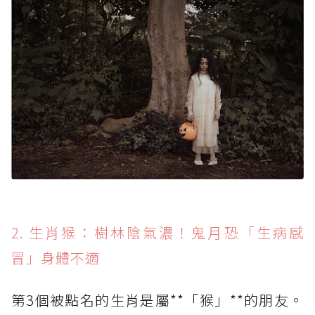
2. 生肖猴：樹林陰氣濃！鬼月恐「生病感
冒」身體不適
第3個被點名的生肖是屬**「猴」**的朋友。