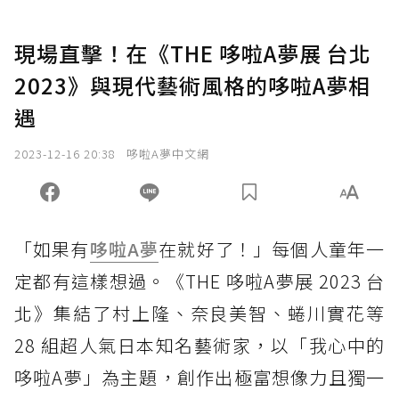
現場直擊！在《THE 哆啦A夢展 台北
2023》與現代藝術風格的哆啦A夢相
遇
2023-12-16 20:38
哆啦A夢中文網
「如果有
哆啦A夢
在就好了！」每個人童年一
定都有這樣想過。《THE 哆啦A夢展 2023 台
北》集結了村上隆、奈良美智、蜷川實花等
28 組超人氣日本知名藝術家，以「我心中的
哆啦A夢」為主題，創作出極富想像力且獨一