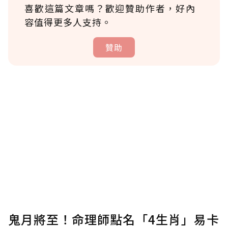
喜歡這篇文章嗎？歡迎贊助作者，好內
容值得更多人支持。
贊助
贊助說明
為了鼓勵作者持續創作更好的內容，會員可以
使用「贊助」功能實質回饋給喜愛的作者。可
將您認為適合的點數贈送給作者，一旦使用贊
助點數即不得撤銷，單筆贊助最低點數為30
點，最高點數沒有上限。
U 利點數 1 點 = NTD 1 元。
鬼月將至！命理師點名「4生肖」易卡