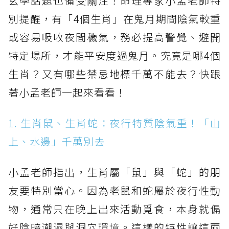
玄學話題也備受關注！命理專家小孟老師特
別提醒，有「4個生肖」在鬼月期間陰氣較重
或容易吸收夜間穢氣，務必提高警覺、避開
特定場所，才能平安度過鬼月。究竟是哪4個
生肖？又有哪些禁忌地標千萬不能去？快跟
著小孟老師一起來看看！
1. 生肖鼠、生肖蛇：夜行特質陰氣重！「山
上、水邊」千萬別去
小孟老師指出，生肖屬「鼠」與「蛇」的朋
友要特別當心。因為老鼠和蛇屬於夜行性動
物，通常只在晚上出來活動覓食，本身就偏
好陰暗潮濕與洞穴環境。這樣的特性讓這兩