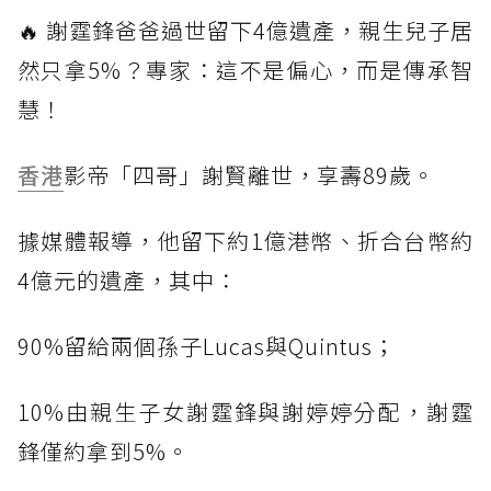
🔥 謝霆鋒爸爸過世留下4億遺產，親生兒子居
然只拿5%？專家：這不是偏心，而是傳承智
慧！
香港
影帝「四哥」謝賢離世，享壽89歲。
據媒體報導，他留下約1億港幣、折合台幣約
4億元的遺產，其中：
90%留給兩個孫子Lucas與Quintus；
10%由親生子女謝霆鋒與謝婷婷分配，謝霆
鋒僅約拿到5%。