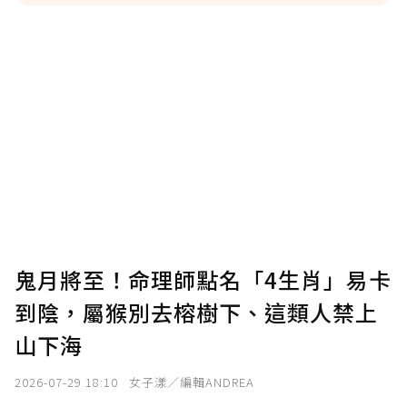
贊助說明
為了鼓勵作者持續創作更好的內容，會員可以
使用「贊助」功能實質回饋給喜愛的作者。可
將您認為適合的點數贈送給作者，一旦使用贊
助點數即不得撤銷，單筆贊助最低點數為30
點，最高點數沒有上限。
U 利點數 1 點 = NTD 1 元。
鬼月將至！命理師點名「4生肖」易卡
到陰，屬猴別去榕樹下、這類人禁上
確認送出
山下海
我已詳閱贊助說明，且同意站方的使用條款。
2026-07-29 18:10
女子漾／編輯ANDREA