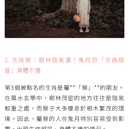
2. 生肖猴：樹林陰氣濃！鬼月恐「生病感
冒」身體不適
第3個被點名的生肖是屬**「猴」**的朋友。
在風水玄學中，樹林茂密的地方往往是陰氣
較重之處，而猴子大多棲息於樹木繁茂的環
境。因此，屬猴的人在鬼月特別容易受到影
響，出現生病感冒、身體不適的情況。