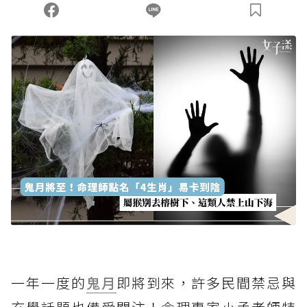
您當前剩餘 U 利點數：
0
點；前往
購買點數
一年一度的
鬼月
即將到來，許多民間禁忌與