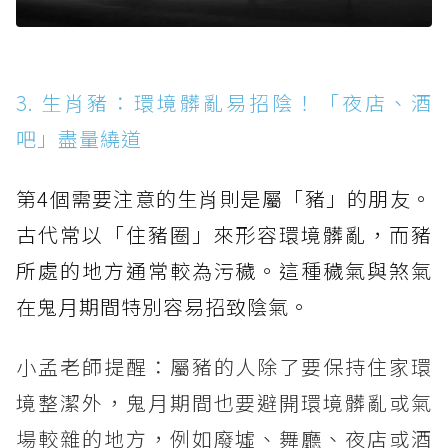
3. 生肖豬：環境髒亂易招陰！「夜店、酒
吧」盡量繞道
第4個需要注意的生肖則是屬「豬」的朋友。
古代常以「住豬圈」來形容環境髒亂，而豬
所處的地方通常較為污穢。這種穢氣與煞氣
在鬼月期間特別容易招致陰氣。
小孟老師提醒：屬豬的人除了要保持住家環
境整潔外，鬼月期間也要避開環境髒亂或氣
場較雜的地方，例如廢墟、舞廳、夜店或酒