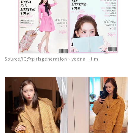
Source/IG@girlsgeneration、yoona__lim