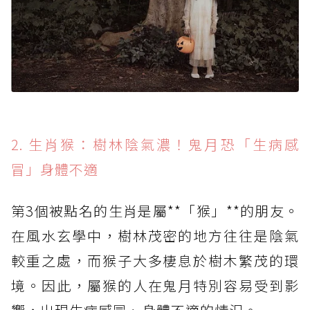
2. 生肖猴：樹林陰氣濃！鬼月恐「生病感
冒」身體不適
第3個被點名的生肖是屬**「猴」**的朋友。
在風水玄學中，樹林茂密的地方往往是陰氣
較重之處，而猴子大多棲息於樹木繁茂的環
境。因此，屬猴的人在鬼月特別容易受到影