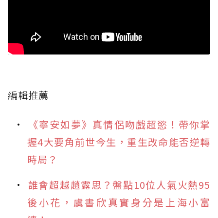
編輯推薦
《寧安如夢》真情侶吻戲超慾！帶你掌
握4大要角前世今生，重生改命能否逆轉
時局？
誰會超越趙露思？盤點10位人氣火熱95
後小花，虞書欣真實身分是上海小富