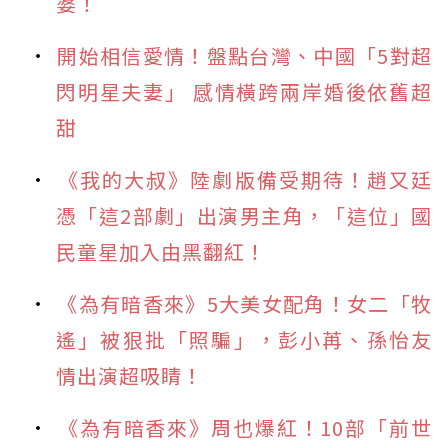
婆！
開始相信愛情！盤點台灣、中國「5對超
閃明星夫妻」 感情橫跨兩岸婚後依舊超
甜
《我的大叔》陸劇版備受期待！趙又廷
憑「這2部劇」出演男主角，「這位」國
民童星加入由黑翻紅！
《為有暗香來》5大美女配角！女二「牧
遙」被狠批「照騙」，彭小苒、孫怡友
情出演超吸睛！
《為有暗香來》周也爆紅！10部「前世