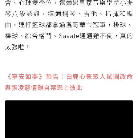
會、心理雙學位，還通過皇家音樂學院小提
琴八級認證，精通鋼琴、吉他、指揮和編
曲，連打籃球都拿過溫哥華市冠軍，排球、
棒球、綜合格鬥、Savate通通難不倒，真的
太強啦！
《寧安如夢》預告：白鹿心繫眾人試圖改命
與張凌赫情難自禁戀上彼此