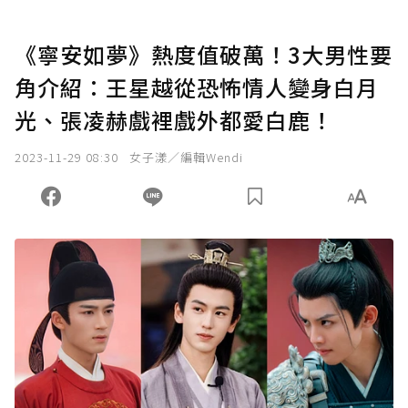
《寧安如夢》熱度值破萬！3大男性要
角介紹：王星越從恐怖情人變身白月
光、張凌赫戲裡戲外都愛白鹿！
2023-11-29 08:30
女子漾／編輯Wendi