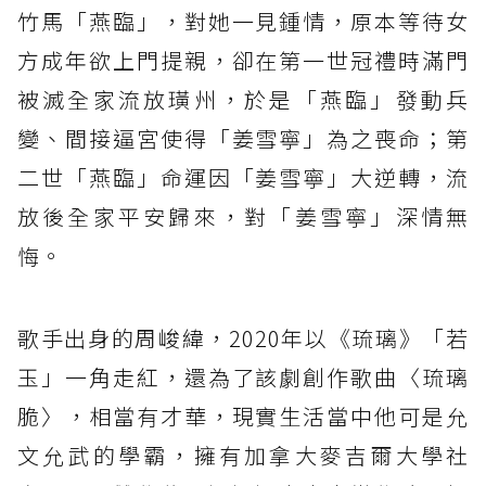
竹馬「燕臨」，對她一見鍾情，原本等待女
方成年欲上門提親，卻在第一世冠禮時滿門
被滅全家流放璜州，於是「燕臨」發動兵
變、間接逼宮使得「姜雪寧」為之喪命；第
二世「燕臨」命運因「姜雪寧」大逆轉，流
放後全家平安歸來，對「姜雪寧」深情無
悔。
歌手出身的周峻緯，2020年以《琉璃》「若
玉」一角走紅，還為了該劇創作歌曲〈琉璃
脆〉，相當有才華，現實生活當中他可是允
文允武的學霸，擁有加拿大麥吉爾大學社