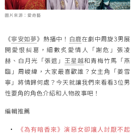
圖片來源：愛奇藝
《
寧安如夢
》熱播中！
白鹿
在劇中周旋3男展
開愛恨糾葛，細數炙愛情人「謝危」張凌
赫、白月光「張遮」
王星越
和青梅竹馬「燕
臨」周峻緯，大家最喜歡誰？女主角「姜雪
寧」將情歸何處？今天就讓我們來看看3位男
性要角的角色介紹和人物故事吧！
編輯推薦
《為有暗香來》演惡女卻讓人討厭不起