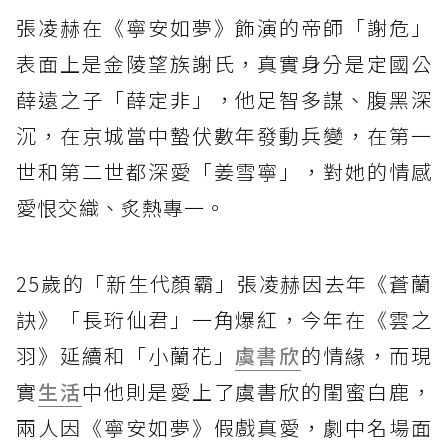
張凌赫在《寧安如夢》飾演的帝師「謝危」
表面上是金陵望族謝氏，真實身分是定國公
薛遠之子「薛定非」，他足智多謀、腹黑深
沉，在京城當中蟄伏數年發動兵變，在第一
世和第二世都深愛「姜雪寧」，對她的情感
愛恨交織、炙熱專一。
25歲的「新生代顏霸」張凌赫因去年《蒼蘭
訣》「長珩仙君」一角爆紅，今年在《雲之
羽》延續和「小蘭花」
虞書欣
的情緣，而現
實
生活
中他則是愛上了虞書欣的閨蜜白鹿，
兩人因《寧安如夢》假戲真愛，劇中名場面