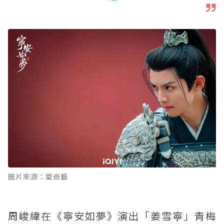
圖片來源：愛奇藝
周峻緯在《寧安如夢》演出「姜雪寧」青梅