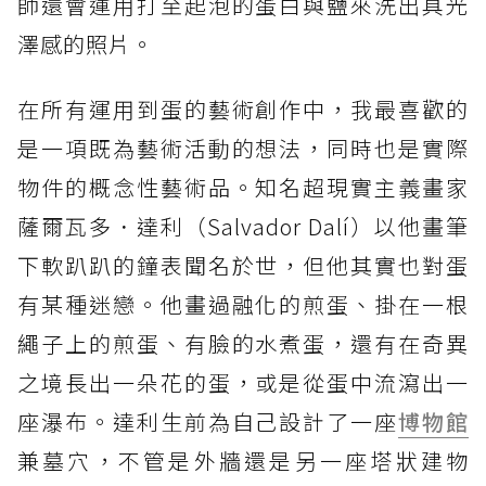
師還會運用打至起泡的蛋白與鹽來洗出具光
澤感的照片。
在所有運用到蛋的藝術創作中，我最喜歡的
是一項既為藝術活動的想法，同時也是實際
物件的概念性藝術品。知名超現實主義畫家
薩爾瓦多．達利（Salvador Dalí）以他畫筆
下軟趴趴的鐘表聞名於世，但他其實也對蛋
有某種迷戀。他畫過融化的煎蛋、掛在一根
繩子上的煎蛋、有臉的水煮蛋，還有在奇異
之境長出一朵花的蛋，或是從蛋中流瀉出一
座瀑布。達利生前為自己設計了一座
博物館
兼墓穴，不管是外牆還是另一座塔狀建物