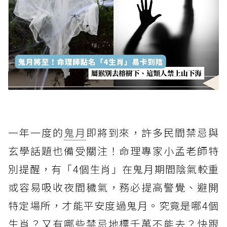
一年一度的
鬼月
即將到來，許多民間禁忌與
玄學話題也備受關注！命理專家小孟老師特
別提醒，有「4個生肖」在鬼月期間陰氣較重
或容易吸收夜間穢氣，務必提高警覺、避開
特定場所，才能平安度過鬼月。究竟是哪4個
生肖？又有哪些禁忌地標千萬不能去？快跟