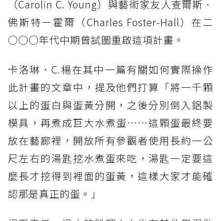
（Carolin C. Young）與藝術家友人查爾斯．
佛斯特－霍爾（Charles Foster-Hall）在二
○○○年代中期曾試圖重啟這項計畫。
卡洛琳．C.楊在其中一篇有關如何實際操作
此計畫的文章中，提及他們打算「將一千顆
以上的蛋白與蛋黃分開，之後分別倒入鋁製
模具，再煮成巨大水煮蛋⋯⋯這顆蛋最終要
放在藝廊裡，開放所有參觀者使用長約一公
尺左右的湯匙挖水煮蛋來吃，湯匙一定要這
麼長才挖得到裡面的蛋黃，這樣大家才能確
認那是真正的蛋。」