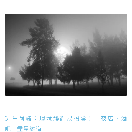
3. 生肖豬：環境髒亂易招陰！「夜店、酒
吧」盡量繞道