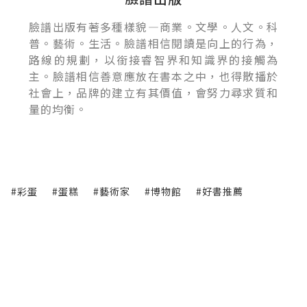
臉譜出版有著多種樣貌—商業。文學。人文。科
普。藝術。生活。臉譜相信閱讀是向上的行為，
路線的規劃，以銜接睿智界和知識界的接觸為
主。臉譜相信善意應放在書本之中，也得散播於
社會上，品牌的建立有其價值，會努力尋求質和
量的均衡。
#彩蛋
#蛋糕
#藝術家
#博物館
#好書推薦