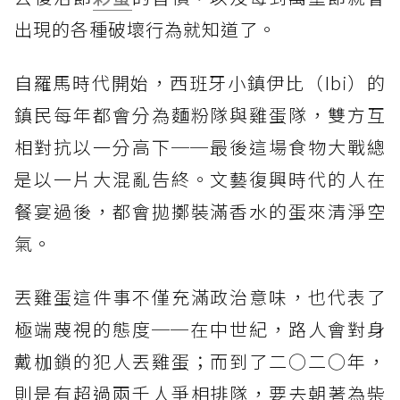
出現的各種破壞行為就知道了。
自羅馬時代開始，西班牙小鎮伊比（Ibi）的
鎮民每年都會分為麵粉隊與雞蛋隊，雙方互
相對抗以一分高下──最後這場食物大戰總
是以一片大混亂告終。文藝復興時代的人在
餐宴過後，都會拋擲裝滿香水的蛋來清淨空
氣。
丟雞蛋這件事不僅充滿政治意味，也代表了
極端蔑視的態度──在中世紀，路人會對身
戴枷鎖的犯人丟雞蛋；而到了二○二○年，
則是有超過兩千人爭相排隊，要去朝著為柴