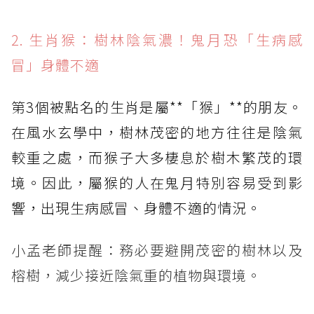
2. 生肖猴：樹林陰氣濃！鬼月恐「生病感
冒」身體不適
第3個被點名的生肖是屬**「猴」**的朋友。
在風水玄學中，樹林茂密的地方往往是陰氣
較重之處，而猴子大多棲息於樹木繁茂的環
境。因此，屬猴的人在鬼月特別容易受到影
響，出現生病感冒、身體不適的情況。
小孟老師提醒：務必要避開茂密的樹林以及
榕樹，減少接近陰氣重的植物與環境。