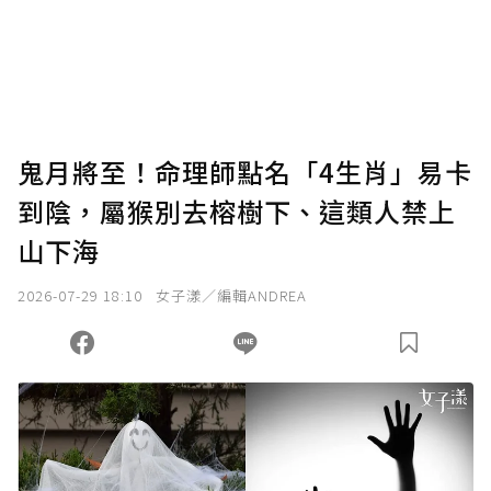
鬼月將至！命理師點名「4生肖」易卡
到陰，屬猴別去榕樹下、這類人禁上
山下海
2026-07-29 18:10
女子漾／編輯ANDREA