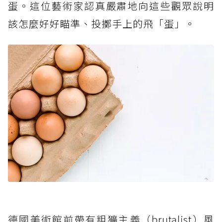
蛋。這位藝術家認真嚴肅地向這些觀眾說明
該怎麼好好瞄準、投擲手上的飛「蛋」。
德國美術館前帶有粗獷主義（brutalist）風