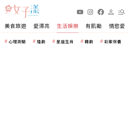
美食旅遊
愛漂亮
生活娛樂
有肌勵
情慾愛
心理測驗
陸劇
星座生肖
韓劇
彩妝保養