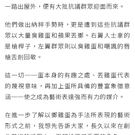
一踏出屋外，便有大批抗議群眾迎面而來。
他們做出納粹手勢時，更是遭到這些抗議群
眾以大量臭雞蛋和蘋果丟擲。右翼人士拿的
是槍桿子，左翼群眾則以臭雞蛋和嘲諷的唇
槍舌劍回敬。
這一切──蛋本身的有趣之處、丟雞蛋代表
的蔑視意味，再加上蛋所具備的豐富象徵意
涵──使之成為藝術表達強而有力的媒介。
在進一步了解以擲雞蛋為手法所表現的藝術
形式之前，我想先告訴大家，長久以來在創