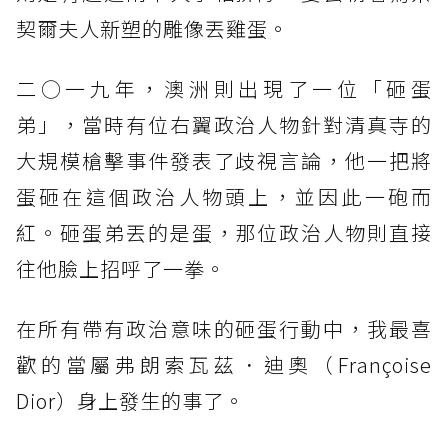
契爾夫人新塑的雕像丟雞蛋。
二○一九年，澳洲則出現了一位「砸蛋
弟」，當時有位右翼政治人物針對清真寺的
大規模槍擊事件發表了歧視言論，他一把將
蛋砸在這個政治人物頭上，並因此一砲而
紅。砸蛋弟丟的是蛋，那位政治人物則直接
往他臉上招呼了一拳。
在所有帶有政治意味的砸蛋行動中，我最喜
歡的當屬弗朗索瓦茲．迪奧（Françoise
Dior）身上發生的事了。