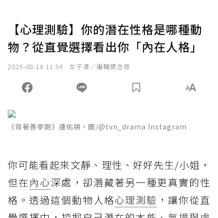
【心理測驗】你的潛在性格是哪種動
物？從直覺選擇看出你「內在人格」
2025-08-14 11:54
女子漾／編輯張念慈
《背著善宰跑》邊佑錫。圖/@tvn_drama Instagram
你可能看起來文靜、理性、好好先生/小姐，
但在
內心
深處，卻潛藏著另一種更真實的性
格。透過這個動物人格
心理測驗
，讓你從直
覺選擇中，挖掘自己潛在的本能、氣場與
處