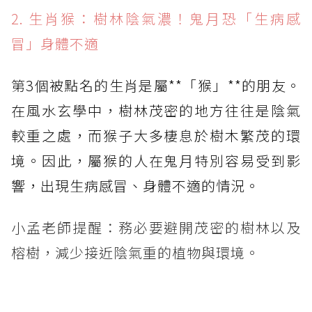
2. 生肖猴：樹林陰氣濃！鬼月恐「生病感
冒」身體不適
第3個被點名的生肖是屬**「猴」**的朋友。
在風水玄學中，樹林茂密的地方往往是陰氣
較重之處，而猴子大多棲息於樹木繁茂的環
境。因此，屬猴的人在鬼月特別容易受到影
響，出現生病感冒、身體不適的情況。
小孟老師提醒：務必要避開茂密的樹林以及
榕樹，減少接近陰氣重的植物與環境。