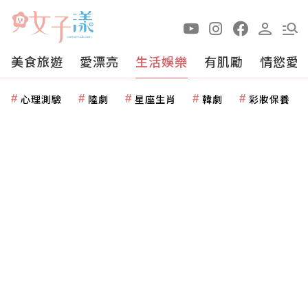
美食旅遊
愛漂亮
生活娛樂
有肌勵
情慾愛
心理測驗
陸劇
星座生肖
韓劇
彩妝保養