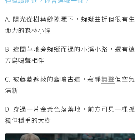
徑繼續前進，你會選哪一條？
A. 陽光從樹葉縫隙灑下，蜿蜒曲折但很有生
命力的森林小徑
B. 遼闊草地旁蜿蜒而過的小溪小路，還有遠
方鳥鳴聲相伴
C. 被藤蔓遮蔽的幽暗古道，寂靜
無聲
但空氣
清新
D. 穿過一片金黃色落葉地，前方可見一棵孤
獨但穩重的大樹