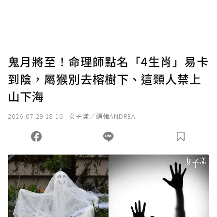
鬼月將至！命理師點名「4生肖」易卡
到陰，屬猴別去榕樹下、這類人禁上
山下海
2026-07-29 18:10
女子漾／編輯ANDREA