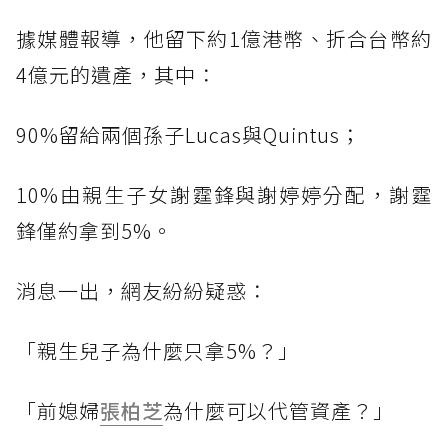
據媒體報導，他留下約1億港幣、折合台幣約
4億元的遺產，其中：
90%留給兩個孫子Lucas與Quintus；
10%由親生子女謝霆鋒與謝婷婷分配，謝霆
鋒僅約拿到5%。
消息一出，網友紛紛疑惑：
「親生兒子為什麼只拿5%？」
「前媳婦
張柏芝
為什麼可以代管資產？」