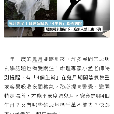
一年一度的
鬼月
即將到來，許多民間禁忌與
玄學話題也備受關注！命理專家小孟老師特
別提醒，有「4個生肖」在鬼月期間陰氣較重
或容易吸收夜間穢氣，務必提高警覺、避開
特定場所，才能平安度過鬼月。究竟是哪4個
生肖？又有哪些禁忌地標千萬不能去？快跟
著小孟老師一起來看看！