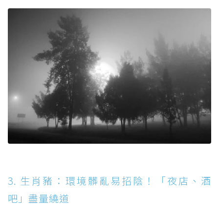
3. 生肖豬：環境髒亂易招陰！「夜店、酒
吧」盡量繞道