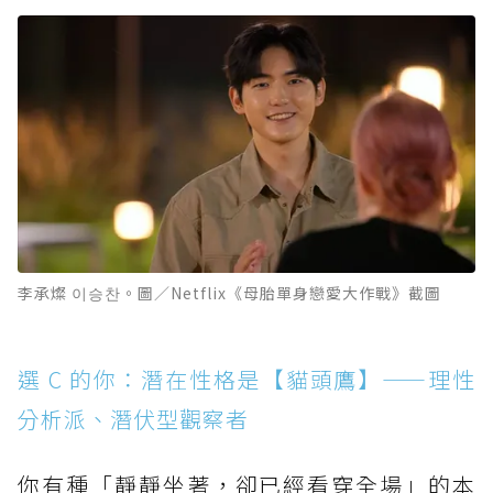
李承燦 이승찬。圖／Netflix《母胎單身戀愛大作戰》截圖
選 C 的你：潛在性格是【貓頭鷹】——理性
分析派、潛伏型觀察者
你有種「靜靜坐著，卻已經看穿全場」的本