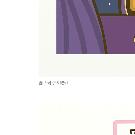
圖 / 琳子&肥si