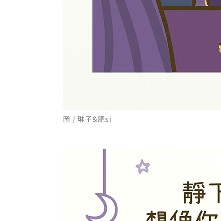
圖 / 琳子&肥si