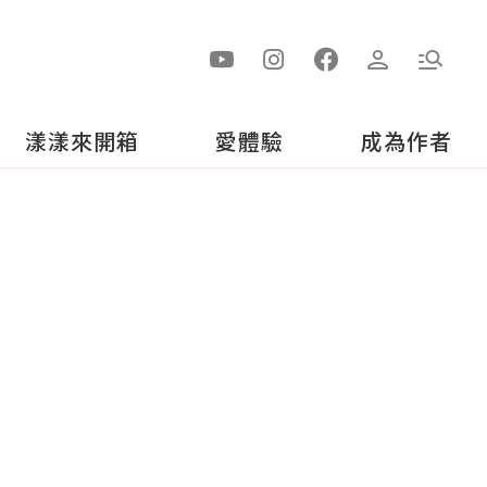
漾漾來開箱
愛體驗
成為作者