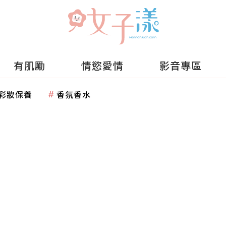
有肌勵
情慾愛情
影音專區
彩妝保養
香氛香水