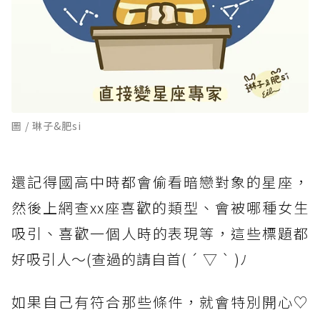
圖 / 琳子&肥si
還記得國高中時都會偷看暗戀對象的星座，
然後上網查xx座喜歡的類型、會被哪種女生
吸引、喜歡一個人時的表現等，這些標題都
好吸引人～(查過的請自首( ´ ▽ ` )ﾉ
如果自己有符合那些條件，就會特別開心♡