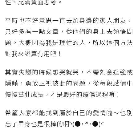
性、充滿負面思考。
平時也不好意思一直去煩身邊的家人朋友，
只好多看一點文章，從他們的身上去領悟問
題。大概因為我是理性的人，所以這個方法
對我來說算有用吧！
其實失戀的時候想哭就哭，不需刻意逞強或
隱瞞，勇敢正視彼此的問題，從每段感情中
慢慢茁壯成長，才是最好的療傷過程唷！
希望大家都能找到屬於自己的愛情啦～也別
忘了單身也是很棒的啊◝(●˙꒳˙●)◜