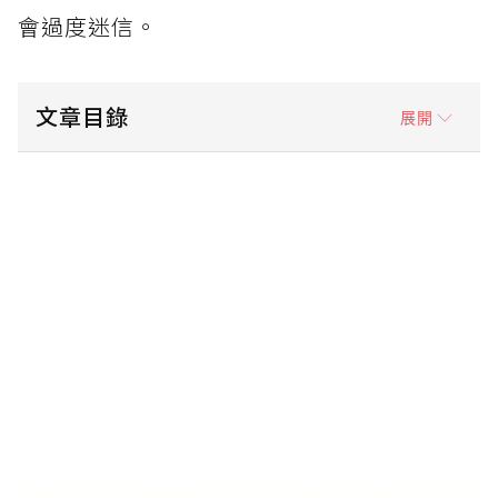
會過度迷信。
文章目錄
展開
你平時會看星座占卜嗎？
開始戀愛時
戀 愛時瘋 失戀時更瘋