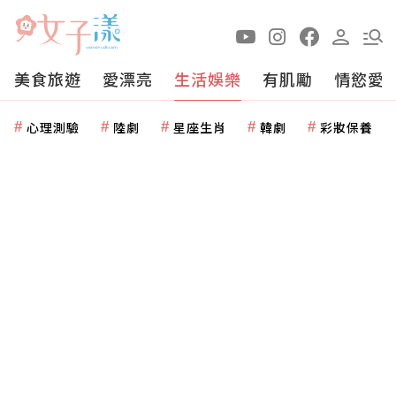
美食旅遊
愛漂亮
生活娛樂
有肌勵
情慾愛
心理測驗
陸劇
星座生肖
韓劇
彩妝保養