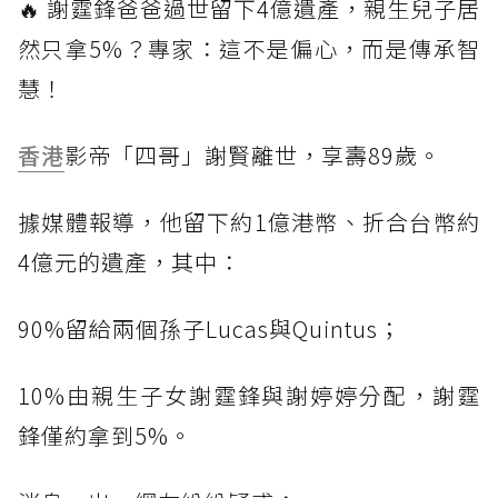
🔥 謝霆鋒爸爸過世留下4億遺產，親生兒子居
然只拿5%？專家：這不是偏心，而是傳承智
慧！
香港
影帝「四哥」謝賢離世，享壽89歲。
據媒體報導，他留下約1億港幣、折合台幣約
4億元的遺產，其中：
90%留給兩個孫子Lucas與Quintus；
10%由親生子女謝霆鋒與謝婷婷分配，謝霆
鋒僅約拿到5%。