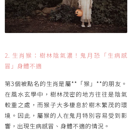
2. 生肖猴：樹林陰氣濃！鬼月恐「生病感
冒」身體不適
第3個被點名的生肖是屬**「猴」**的朋友。
在風水玄學中，樹林茂密的地方往往是陰氣
較重之處，而猴子大多棲息於樹木繁茂的環
境。因此，屬猴的人在鬼月特別容易受到影
響，出現生病感冒、身體不適的情況。