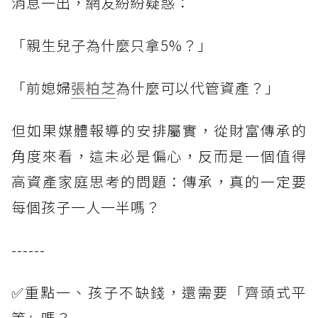
消息一出，網友紛紛疑惑：
「親生兒子為什麼只拿5%？」
「前媳婦
張柏芝
為什麼可以代管資產？」
但如果媒體報導的安排屬實，從財富傳承的
角度來看，這未必是偏心，反而是一個值得
高資產家庭思考的問題：傳承，真的一定要
每個孩子一人一半嗎？
------
✅重點一、孩子不缺錢，還需要「齊頭式平
等」嗎？