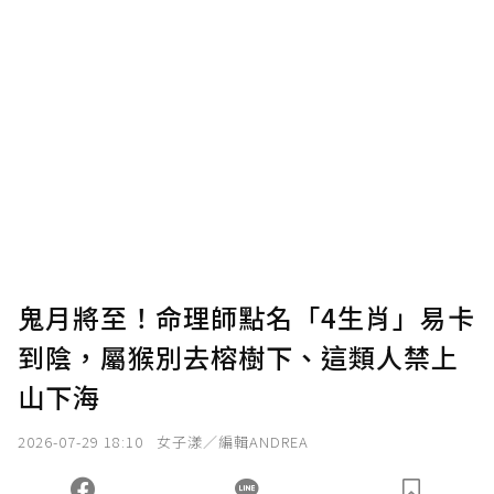
贊助說明
為了鼓勵作者持續創作更好的內容，會員可以
使用「贊助」功能實質回饋給喜愛的作者。可
將您認為適合的點數贈送給作者，一旦使用贊
助點數即不得撤銷，單筆贊助最低點數為30
點，最高點數沒有上限。
U 利點數 1 點 = NTD 1 元。
鬼月將至！命理師點名「4生肖」易卡
到陰，屬猴別去榕樹下、這類人禁上
確認送出
山下海
我已詳閱贊助說明，且同意站方的使用條款。
2026-07-29 18:10
女子漾／編輯ANDREA
您當前剩餘 U 利點數：
0
點；前往
購買點數