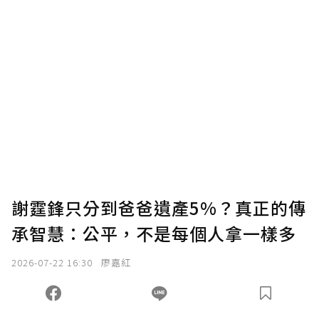
謝霆鋒只分到爸爸遺產5%？真正的傳
承智慧：公平，不是每個人拿一樣多
2026-07-22 16:30
廖嘉紅