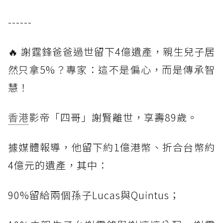
------
🔥 謝霆鋒爸爸過世留下4億遺產，親生兒子居
然只拿5%？專家：這不是偏心，而是傳承智
慧！
香港
影帝「四哥」謝賢離世，享壽89歲。
據媒體報導，他留下約1億港幣、折合台幣約
4億元的遺產，其中：
90%留給兩個孫子Lucas與Quintus；