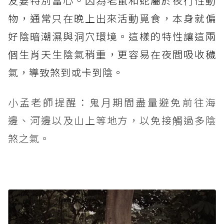
友要特別當心。因為老鼠和蛇屬於夜行性動
物，通常只在晚上出來活動覓食，本身就偏
好陰暗潮濕與洞穴環境。這樣的特性讓這兩
個生肖天生陰氣稍重，更容易在夜間吸收穢
氣，導致煞到或卡到陰。
小孟老師提醒：鬼月期間盡量避免前往海
邊、河邊以及山上等地方，以免接觸過多陰
煞之氣。