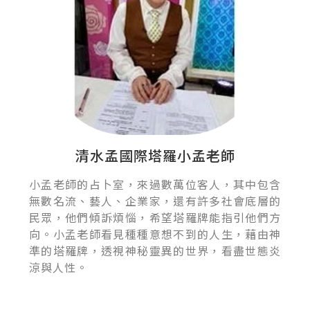
清水孟國際塔羅小孟老師
小孟老師的占卜室，來過數萬位客人，其中包含
無數名流、藝人、企業家，還有許多社會底層的
民眾，他們傾訴煩惱，希望塔羅牌能指引他們方
向。小孟老師看見種種意想不到的人生，藉由神
準的塔羅牌，透視神秘靈異的世界，看盡世態炎
涼與人性。