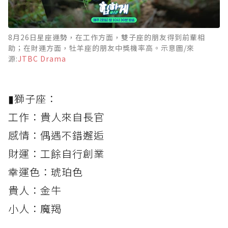
8月26日星座運勢，在工作方面，雙子座的朋友得到前輩相
助；在財運方面，牡羊座的朋友中獎機率高。示意圖/來
源:
JTBC Drama
▮獅子座：
工作：貴人來自長官
感情：偶遇不錯邂逅
財運：工餘自行創業
幸運色：琥珀色
貴人：金牛
小人：魔羯