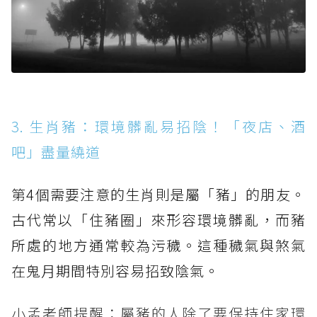
3. 生肖豬：環境髒亂易招陰！「夜店、酒
吧」盡量繞道
第4個需要注意的生肖則是屬「豬」的朋友。
古代常以「住豬圈」來形容環境髒亂，而豬
所處的地方通常較為污穢。這種穢氣與煞氣
在鬼月期間特別容易招致陰氣。
小孟老師提醒：屬豬的人除了要保持住家環