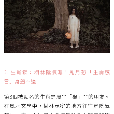
2. 生肖猴：樹林陰氣濃！鬼月恐「生病感
冒」身體不適
第3個被點名的生肖是屬**「猴」**的朋友。
在風水玄學中，樹林茂密的地方往往是陰氣