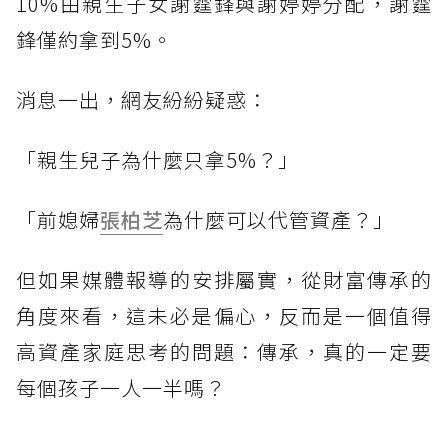
10%由親生子女謝霆鋒與謝婷婷分配，謝霆
鋒僅約拿到5%。
消息一出，網友紛紛疑惑：
「親生兒子為什麼只拿5%？」
「前媳婦
張柏芝
為什麼可以代管資產？」
但如果媒體報導的安排屬實，從財富傳承的
角度來看，這未必是偏心，反而是一個值得
高資產家庭思考的問題：傳承，真的一定要
每個孩子一人一半嗎？
------