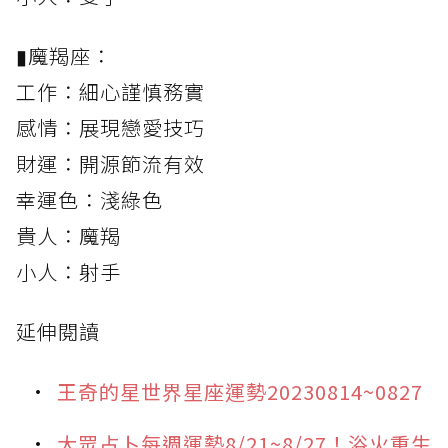
▮魔羯座：
工作：細心謹慎務實
感情：展現戀愛技巧
財運：開源節流有效
幸運色：淺綠色
貴人：魔羯
小人：射手
延伸閱讀
王奇的星世界星座運勢20230814~0827
大眾占卜每週運勢8/21~8/27！浴火重生