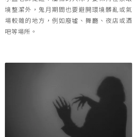
境整潔外，鬼月期間也要避開環境髒亂或氣
場較雜的地方，例如廢墟、舞廳、夜店或酒
吧等場所。