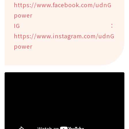
https://www.facebook.com/udnG
power
IG：
https://www.instagram.com/udnG
power