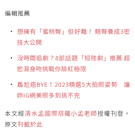
編輯推薦
想擁有「蜜桃臀」但好難！ 翹臀養成3密
技大公開
沒時間追劇？8部話題「短陸劇」推薦 超
慾濕身吻挑戰你臉紅極限
尷尬癌BYE！2023精選5大拍照姿勢 讓
妳IG網美照多到挑不完
本文經
清水孟國際塔羅小孟老師
授權刊登，
原文
刊載於此