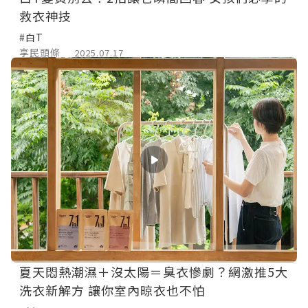
救衣神技
#白T
享民頭條
2025.07.17
夏天悶熱潮濕＋沒太陽＝臭衣慘劇？網激推5大
洗衣新解方 讓你室內晾衣也不怕