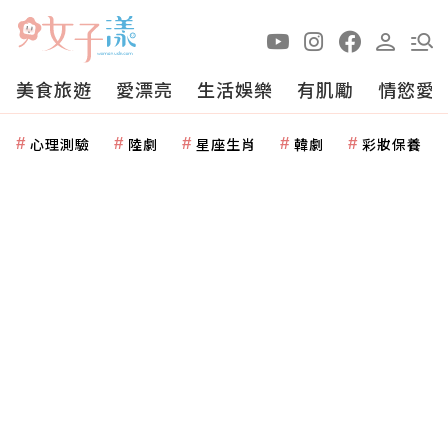
美食旅遊
愛漂亮
生活娛樂
有肌勵
情慾愛
心理測驗
陸劇
星座生肖
韓劇
彩妝保養