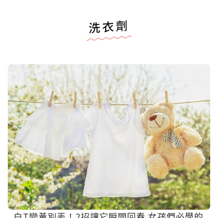
洗衣劑
白T變黃別丟！2招讓它瞬間回春 女孩們必學的