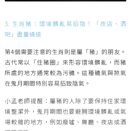
3. 生肖豬：環境髒亂易招陰！「夜店、酒
吧」盡量繞道
第4個需要注意的生肖則是屬「豬」的朋友。
古代常以「住豬圈」來形容環境髒亂，而豬
所處的地方通常較為污穢。這種穢氣與煞氣
在鬼月期間特別容易招致陰氣。
小孟老師提醒：屬豬的人除了要保持住家環
境整潔外，鬼月期間也要避開環境髒亂或氣
場較雜的地方，例如廢墟、舞廳、夜店或酒