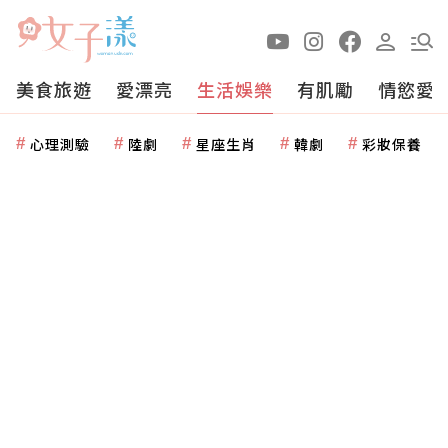
美食旅遊
愛漂亮
生活娛樂
有肌勵
情慾愛
心理測驗
陸劇
星座生肖
韓劇
彩妝保養