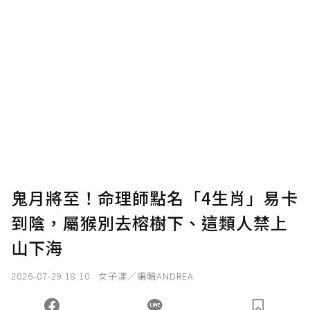
贊助說明
為了鼓勵作者持續創作更好的內容，會員可以
使用「贊助」功能實質回饋給喜愛的作者。可
將您認為適合的點數贈送給作者，一旦使用贊
助點數即不得撤銷，單筆贊助最低點數為30
點，最高點數沒有上限。
U 利點數 1 點 = NTD 1 元。
鬼月將至！命理師點名「4生肖」易卡
到陰，屬猴別去榕樹下、這類人禁上
確認送出
山下海
我已詳閱贊助說明，且同意站方的使用條款。
2026-07-29 18:10
女子漾／編輯ANDREA
您當前剩餘 U 利點數：
0
點；前往
購買點數