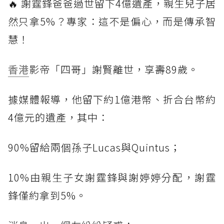
🔥 謝霆鋒爸爸過世留下4億遺產，親生兒子居
然只拿5%？專家：這不是偏心，而是傳承智
慧！
香港
影帝「四哥」謝賢離世，享壽89歲。
據媒體報導，他留下約1億港幣、折合台幣約
4億元的遺產，其中：
90%留給兩個孫子Lucas與Quintus；
10%由親生子女謝霆鋒與謝婷婷分配，謝霆
鋒僅約拿到5%。