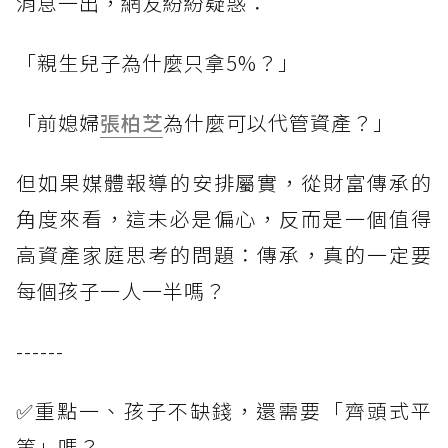
消息一出，網友紛紛疑惑：
「親生兒子為什麼只拿5%？」
「前媳婦
張柏芝
為什麼可以代管資產？」
但如果媒體報導的安排屬實，從財富傳承的
角度來看，這未必是偏心，反而是一個值得
高資產家庭思考的問題：傳承，真的一定要
每個孩子一人一半嗎？
------
✅重點一、孩子不缺錢，還需要「齊頭式平
等」嗎？