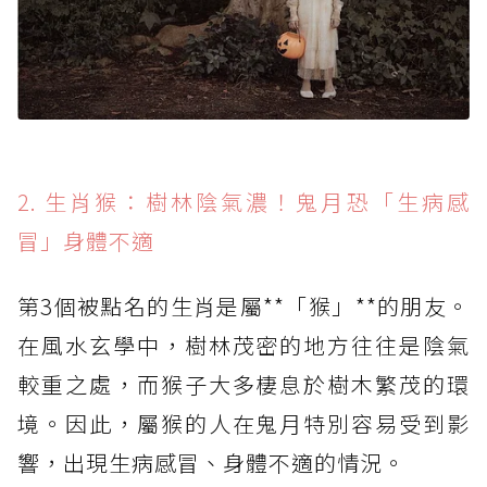
2. 生肖猴：樹林陰氣濃！鬼月恐「生病感
冒」身體不適
第3個被點名的生肖是屬**「猴」**的朋友。
在風水玄學中，樹林茂密的地方往往是陰氣
較重之處，而猴子大多棲息於樹木繁茂的環
境。因此，屬猴的人在鬼月特別容易受到影
響，出現生病感冒、身體不適的情況。