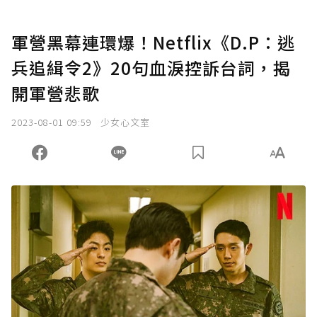
軍營黑幕連環爆！Netflix《D.P：逃
兵追緝令2》20句血淚控訴台詞，揭
開軍營悲歌
2023-08-01 09:59
少女心文室