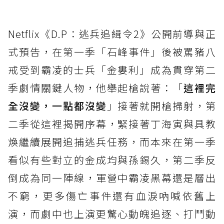
Netflix《D.P：逃兵追緝令2》公開前導與正
式預告，在第一季「石峰事件」後被罵豬八
戒受到霸凌的士兵「金婁利」成為貫穿第二
季劇情關鍵人物，他舉起槍說著：「
這裡完
全沒變，一點都沒變
」接著就開槍掃射，第
二季從這裡揭開序幕，緊接著丁海寅與具教
煥繼續展開追捕逃兵任務，而本來在第一季
看似有些對立的金成均與孫錫久，第二季反
倒成為同一陣線，軍營中霸凌黑幕還是層出
不窮，更多傷亡事件還有血淚吶喊依舊上
演，而劇中也上演更驚心動魄追逐、打鬥動