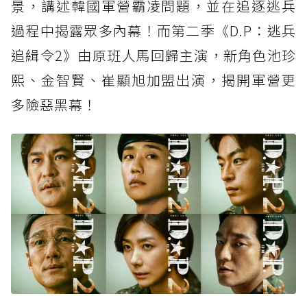
景，講述韓國軍營霸凌問題，並在追逐逃兵
過程中揭露眾多內幕！而第二季《D.P：逃兵
追緝令2》由原班人馬回歸主演，新角色池珍
熙、金智賢、崔顯旭加盟出演，揭開軍營更
多險惡黑幕！