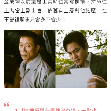
金成均以前還是士兵時也常常挨揍，拼命往
上爬當上副士官，依舊有上層對他施壓，在
軍營裡爛事只會多不會少。
2.【這裡還是什麼都沒有變，一點也