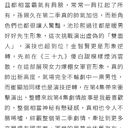
且都相當霸氣有肩膀，常常一肩扛起了所
有，孫錫久在第二季真的帥氣加倍，而新角
色們也都很讓人驚豔，
池珍熙
過往都是暖男
好好先生形象，這次挑戰演出虛偽的「雙面
人」，演技也超到位！
金智賢
更是形象逆
轉，先前在《三十九》傻白甜模樣煙消雲
散，在這部展現女力爆棚女軍官形象，真的
帥出新高度，氣場完全不輸劇中一票男性，
而
崔顯旭
同樣也是演技逆轉，在第4集帶來衝
擊演出，整體來說第4集劇情故事是我最喜歡
的，整個相當神秘有懸疑感，真相也令人不
勝唏噓，綜觀整個第二季劇情，牽扯到更多