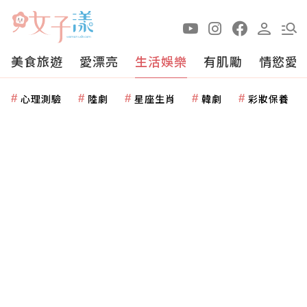
美食旅遊
愛漂亮
生活娛樂
有肌勵
情慾愛
心理測驗
陸劇
星座生肖
韓劇
彩妝保養