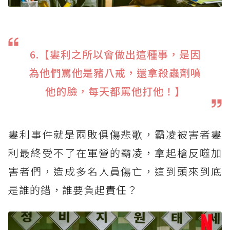
6.【婁利之所以會做出這種事，是因
為他們罵他是豬八戒，還拿殺蟲劑噴
他的臉，每天都罵他打他！】
婁利事件就是兩敗俱傷悲歌，霸凌被害者婁
利最終受不了在軍營的霸凌，拿起槍反噬加
害者們，造成多名人員傷亡，這到頭來到底
是誰的錯，誰要負起責任？