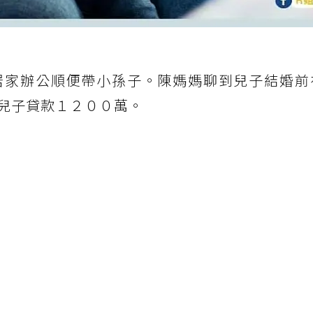
居家辦公順便帶小孫子。陳媽媽聊到兒子結婚前
兒子貸款１２００萬。