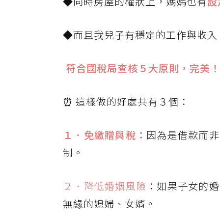
◆同時房屋的權狀上，媽媽也有
設
◆而且我兒子有穩定的工作與收入
符合國稅局查核５大原則，完美！
⏰
這樣做的好處共有３個：
１．免繳贈與稅
：因為是借款而非
制。
２．降低婚姻風險
：如果子女的婚
無緣的媳婦、女婿。