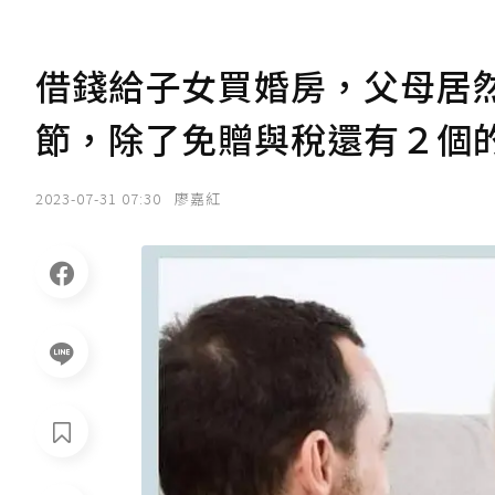
借錢給子女買婚房，父母居
節，除了免贈與稅還有２個
2023-07-31 07:30
廖嘉紅