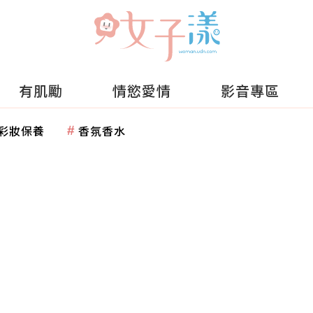
有肌勵
情慾愛情
影音專區
彩妝保養
香氛香水