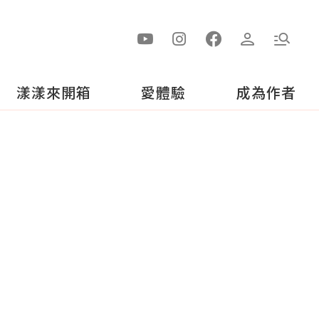
漾漾來開箱
愛體驗
成為作者