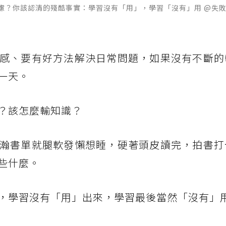
慮？你該認清的殘酷事實：學習沒有「用」，學習「沒有」用 @失敗
感、要有好方法解決日常問題，如果沒有不斷的
一天。
？該怎麼輸知識？
瀚書單就腿軟發懶想睡，硬著頭皮讀完，拍書打
些什麼。
，學習沒有「用」出來，學習最後當然「沒有」