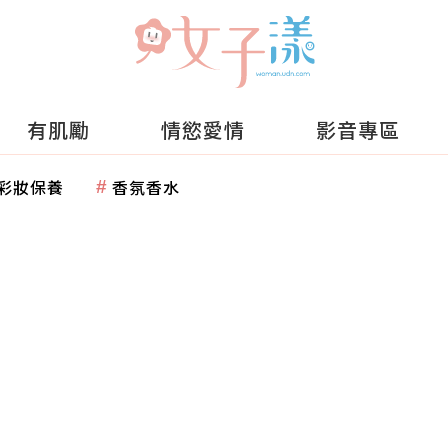
有肌勵
情慾愛情
影音專區
彩妝保養
香氛香水