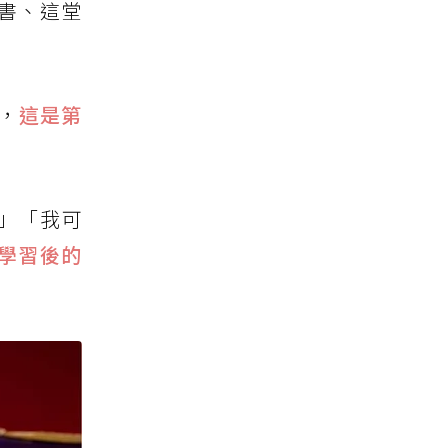
書、這堂
，
這是第
」「我可
學習後的