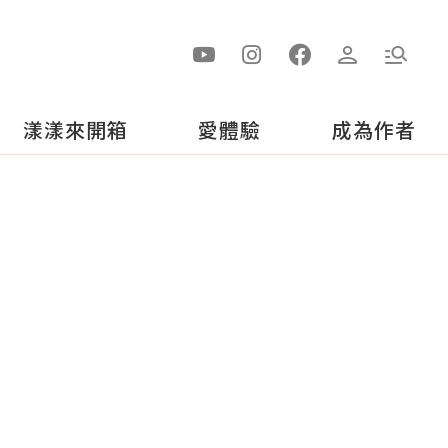
漾漾來開箱
愛體驗
成為作者