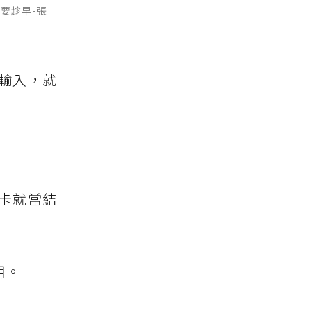
要趁早-張
輸入，就
卡就當結
用。