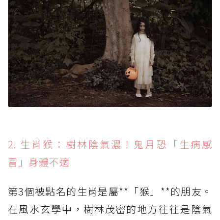
2. 生肖猴：樹林陰氣濃！鬼月恐「生病感
冒」身體不適
第3個被點名的生肖是屬**「猴」**的朋友。
在風水玄學中，樹林茂密的地方往往是陰氣