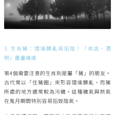
3. 生肖豬：環境髒亂易招陰！「夜店、酒
吧」盡量繞道
第4個需要注意的生肖則是屬「豬」的朋友。
古代常以「住豬圈」來形容環境髒亂，而豬
所處的地方通常較為污穢。這種穢氣與煞氣
在鬼月期間特別容易招致陰氣。