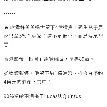
------
🔥 謝霆鋒爸爸過世留下4億遺產，親生兒子居
然只拿5%？專家：這不是偏心，而是傳承智
慧！
香港
影帝「四哥」謝賢離世，享壽89歲。
據媒體報導，他留下約1億港幣、折合台幣約
4億元的遺產，其中：
90%留給兩個孫子Lucas與Quintus；