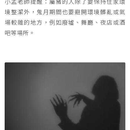
小孟老師提醒：屬豬的人除了要保持住家環
境整潔外，鬼月期間也要避開環境髒亂或氣
場較雜的地方，例如廢墟、舞廳、夜店或酒
吧等場所。