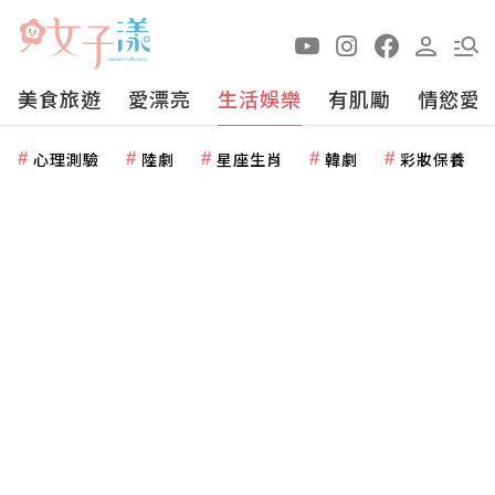
美食旅遊
愛漂亮
生活娛樂
有肌勵
情慾愛
心理測驗
陸劇
星座生肖
韓劇
彩妝保養