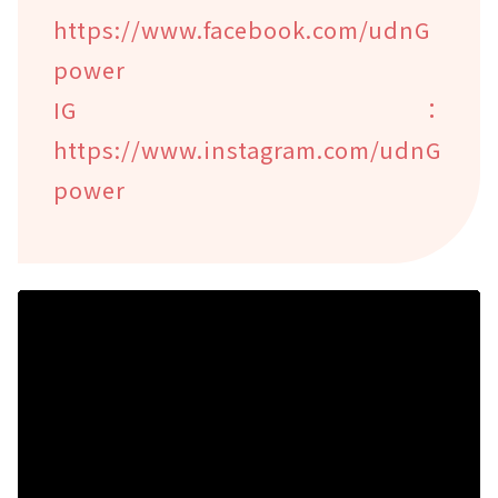
https://www.facebook.com/udnG
power
IG：
https://www.instagram.com/udnG
power