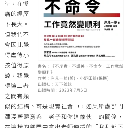
待，在慘
痛的經歷
下長大。
但我們不
會因此覺
得虐待小
孩值得原
書名：《不斥責、不讚美、不命令，工作竟然
變順利》
諒，我覺
作者：岸見一郎(著)、小野田鶴(編撰)
出版社：天下雜誌
得這二者
出版時間：2023年7月5日
之間有類
似的結構。可是現實社會中，如果所處部門
瀰漫著體育系「老子和你這傢伙」的關係，
在這樣的部門中拿出老師傳授的「我和部下