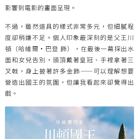
影響到電影的畫面呈現。
不過，雖然道具的樣式非常多元，但細膩程
度卻稍嫌不足。個人印象最深刻的是父王川
頓（哈維爾·巴登 飾），在最後一幕探出水
面和女兒告別，頭頂戴著皇冠、手裡拿著三
叉戟，身上披著許多金飾——可以理解想要
營造出國王的氛圍，但讓我看起來卻覺得出
戲。