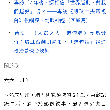
專訪／7 年後，還相信「世界越亂，對我
們越好」嗎？──專訪《眼球中央電視
台》視網膜、動眼神經（回顧篇）
台劇／《人選之人—造浪者》亮點分
析：爆紅台劇引熱潮，「這句話」講進
政治幕僚心坎裡
關於我
六六 LiuLiu
本名宋思彤，踏入研究領域的 24 歲。 喜歡記
錄生活、醉心於影像敘事，最近還迷戀日