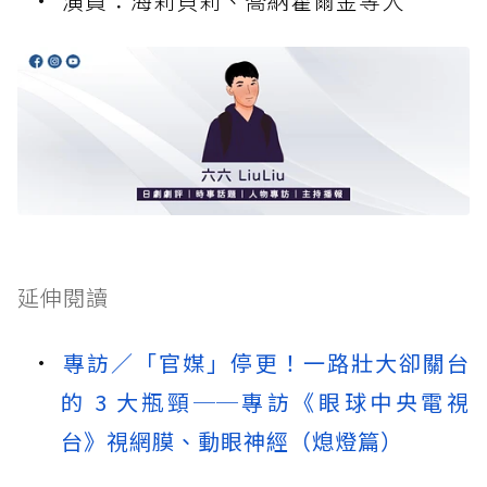
演員：海莉貝莉、喬納霍爾金等人
延伸閱讀
專訪／「官媒」停更！一路壯大卻關台
的 3 大瓶頸──專訪《眼球中央電視
台》視網膜、動眼神經（熄燈篇）