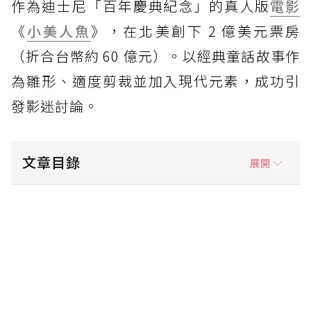
作為迪士尼「百年慶典紀念」的真人版
電影
《
小美人魚
》，在北美創下 2 億美元票房
（折合台幣約 60 億元）。以經典童話故事作
為雛形、適度剪裁並加入現代元素，成功引
發影迷討論。
文章目錄
展開
製作層面：特效再升級、道具更多元
情節鋪排：童話故事，加入種族元素
選角安排：黑皮膚公主有何不可？
電影資訊