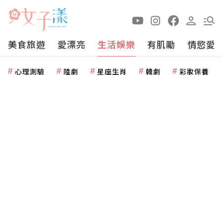
美食旅遊
愛漂亮
生活娛樂
有肌勵
情慾愛
心理測驗
陸劇
星座生肖
韓劇
彩妝保養