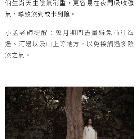
個生肖天生陰氣稍重，更容易在夜間吸收穢
氣，導致煞到或卡到陰。
小孟老師提醒：鬼月期間盡量避免前往海
邊、河邊以及山上等地方，以免接觸過多陰
煞之氣。