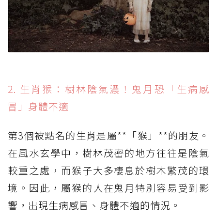
2. 生肖猴：樹林陰氣濃！鬼月恐「生病感
冒」身體不適
第3個被點名的生肖是屬**「猴」**的朋友。
在風水玄學中，樹林茂密的地方往往是陰氣
較重之處，而猴子大多棲息於樹木繁茂的環
境。因此，屬猴的人在鬼月特別容易受到影
響，出現生病感冒、身體不適的情況。