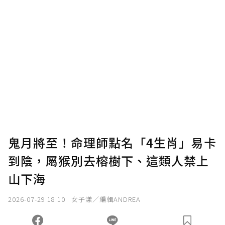
贊助說明
為了鼓勵作者持續創作更好的內容，會員可以
使用「贊助」功能實質回饋給喜愛的作者。可
將您認為適合的點數贈送給作者，一旦使用贊
助點數即不得撤銷，單筆贊助最低點數為30
點，最高點數沒有上限。
U 利點數 1 點 = NTD 1 元。
鬼月將至！命理師點名「4生肖」易卡
到陰，屬猴別去榕樹下、這類人禁上
確認送出
山下海
我已詳閱贊助說明，且同意站方的使用條款。
2026-07-29 18:10
女子漾／編輯ANDREA
您當前剩餘 U 利點數：
0
點；前往
購買點數