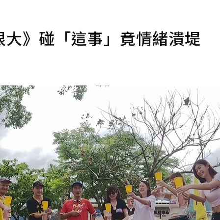
很大》碰「這事」竟情緒潰堤