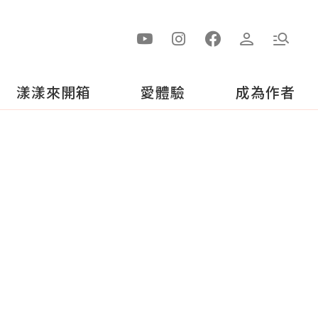
漾漾來開箱
愛體驗
成為作者