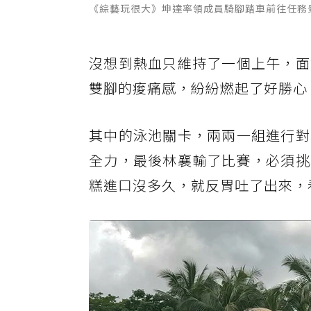
《綜藝玩很大》坤達率領成員騎腳踏車前往任務
沒想到熱血只維持了一個上午，面
雙腳的痠痛感，紛紛燃起了好勝心
其中的泳池關卡，兩兩一組進行對
全力，最後林襄輸了比賽，必須挑
糕進口沒多久，就反胃吐了出來，