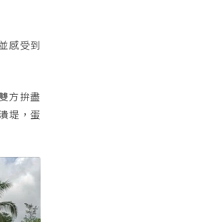
並感受到
雙方拚盡
潰堤，蛋