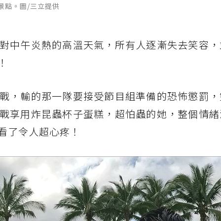
景點。圖/三立提供
對中午炎熱的高溫天氣，所有人逐漸失去笑容，
！
戰，輸的那一隊要接受節目組準備的恐怖懲罰，
戰享用炸昆蟲杯子蛋糕，超怕蟲的她，整個情緒
看了令人超心疼！