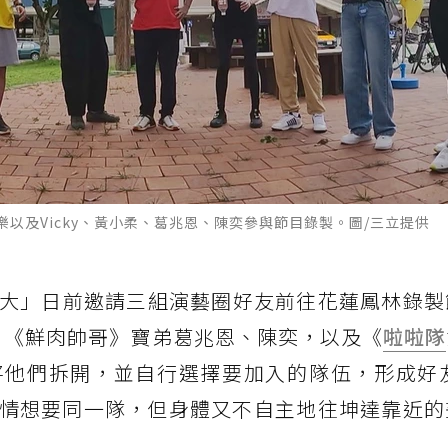
以及Vicky、黃小柔、葛兆恩、陳奕參與節目錄製。圖/三立提供
大」日前邀請三組演藝圈好友前往花蓮鳳林錄製
柔，《鮮肉帥哥》寶弟葛兆恩、陳奕，以及《
啦啦隊
他們拆開，並自行選擇要加入的隊伍，形成好友
的好交情想要同一隊，但身體又不自主地往坤達靠近