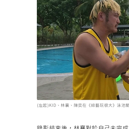
(左起)KID、林襄、陳奕在《綜藝玩很大》泳池
錄影結束後，林襄對於自己未完成