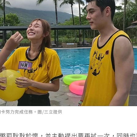
關卡努力完成任務。圖/三立提供
懲罰耿耿於懷，並主動提出要再試一次，同時也