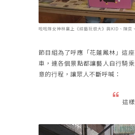
啦啦隊女神林襄上《綜藝玩很大》與KID、陳奕
節目組為了呼應「花蓮鳳林」這座
車，連各個景點都讓藝人自行騎乘
意的行程，讓眾人不斷呼喊：
這樣