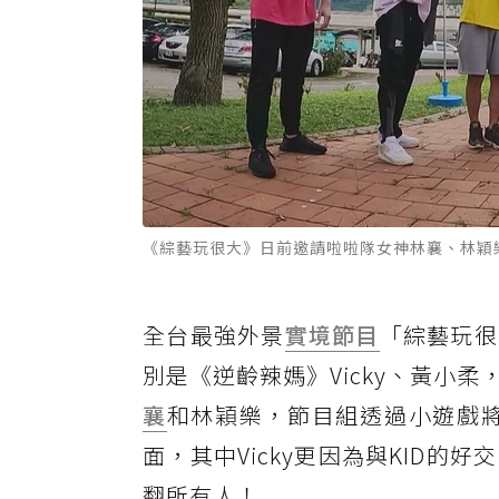
《綜藝玩很大》日前邀請啦啦隊女神林襄、林穎樂
全台最強外景
實境節目
「綜藝玩很
別是《逆齡辣媽》Vicky、黃小
襄
和林穎樂，節目組透過小遊戲將
面，其中Vicky更因為與KID
翻所有人！