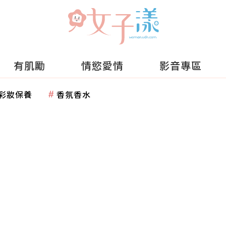
有肌勵
情慾愛情
影音專區
彩妝保養
香氛香水