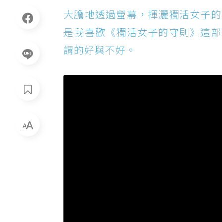
大膽地透過螢幕，揮灑獨活女子的
是我喜歡《獨活女子的守則》這部
謂的好與不好。