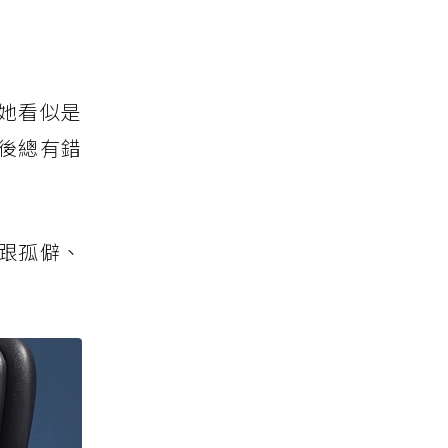
她看似是
後總有錯
跟孤僻、