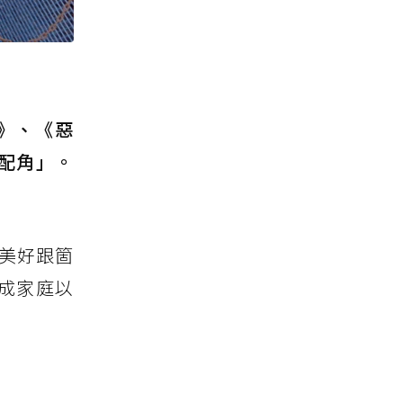
》、《惡
配角」。
的美好跟箇
成家庭以