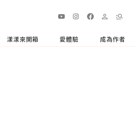
漾漾來開箱
愛體驗
成為作者