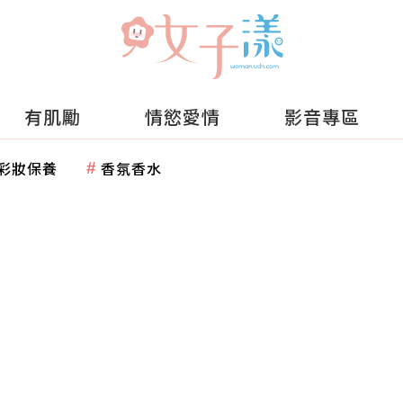
有肌勵
情慾愛情
影音專區
彩妝保養
香氛香水