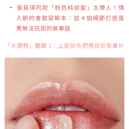
張員瑛同款「粉色純欲妝」太撩人！情
人節約會妝容範本：這４個細節打造直
男無法抗拒的無辜感
「水潤唇」關鍵 1：上妝前先把唇部狀態養好