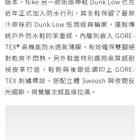
版本，Nike 另一款街頭神鞋 Dunk Low 也在
近年正式加入防水行列，其全鞋保留了最原
汁原味的 Dunk Low 低筒經典輪廓，擺脫傳
統戶外防水鞋的笨重感，內層則嵌入 GORE-
TEX® 高機能防水透氣薄膜，有效確保雙腳絕
對乾爽不悶熱。另外鞋面特別選用高質感耐
候皮革打造，鞋側與後跟低調印上 GORE-
TEX 刺繡標誌，搭配立體 Swoosh 與夜間反
光細節，視覺層次感直接拉滿。