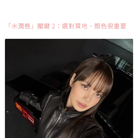
「水潤唇」關鍵 2：選對質地、顏色很重要