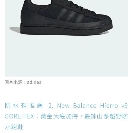
防水鞋推薦 10. PUMA Voyage NITRO™ 4
GORE-TEX：氮氣中底注入，回彈與防滑兼具的
全天候越野跑鞋
防水鞋推薦 11. On Cloudhorizon 2 WP：腳
感軟彈、搭載 Missiongrip™ 的防水輕越野鞋
防水鞋推薦 12. Vans Crosspath XC GORE-
TEX：搭載 Vibram 大底與 GORE-TEX，顛覆
滑板印象的防水鞋
防水鞋推薦 13. Dr. Martens 1460 Rain
圖片來源：adidas
Boot：馬汀首款雨靴登場，經典八孔加上全防
水 PVC
防水鞋推薦 14. SKECHERS BADGER
防水鞋推薦 2. New Balance Hierro v9
WATERPROOF：一踩即穿懶人神器！搭載固特
GORE-TEX：黃金大底加持，最帥山系越野防
異大底與全防水厚底健走鞋
水跑鞋
防水鞋推薦 15. Brooks Cascadia 19 GTX：注