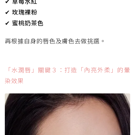
✔ 草莓水紅
✔ 玫瑰裸粉
✔ 蜜桃奶茶色
再根據自身的唇色及膚色去做挑選。
「水潤唇」關鍵３：打造「內亮外柔」的暈
染效果