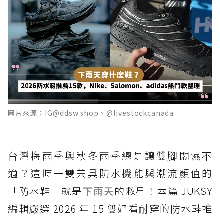
圖片來源：IG@ddsw.shop、@livestockcanada
台灣梅雨季與秋冬雨季總是讓雙腳悶濕不
適？這時一雙兼具防水機能與潮流顏值的
「防水鞋」就是
下雨天
的救星！本篇 JUKSY
編輯嚴選 2026 年 15 雙好看耐穿的防水鞋推