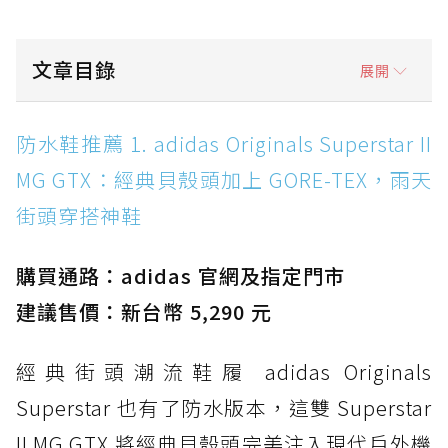
文章目錄
展開
防水鞋推薦 1. adidas Originals Superstar II
防水鞋推薦 1. adidas Originals Superstar II
MG GTX：經典貝殼頭加上 GORE-TEX，雨天街
MG GTX：經典貝殼頭加上 GORE-TEX，雨天
頭穿搭神鞋
街頭穿搭神鞋
防水鞋推薦 2. New Balance Hierro v9 GORE-
TEX：黃金大底加持，最帥山系越野防水跑鞋
購買通路：adidas 官網及指定門市
防水鞋推薦 3. Nike Dunk Low GORE-TEX：
經典 Dunk 輪廓加上防水科技，雨天穿搭帥度不
建議售價：新台幣 5,290 元
打折
經典街頭潮流鞋履 adidas Originals
防水鞋推薦 4. ASICS TRABUCO 14 GTX：搭
載 GORE-TEX 隱形貼合科技，全方位防水神鞋
Superstar 也有了防水版本，這雙 Superstar
防水鞋推薦 5. Salomon XT-6 GORE-TEX：潮
II MG GTX 將經典貝殼頭完美注入現代戶外機