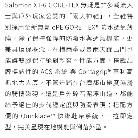
Salomon XT-6 GORE-TEX 無疑是許多潮流人
士與戶外玩家公認的「雨天神鞋」，全鞋特
別採用全新無氟 ePE GORE-TEX® 防水透氣薄
膜，除了保持強悍的防潑水與透氣機能，更
兼具環保概念，在梅雨季或暴雨天踩出門也
能讓雙腳保持絕對乾爽。性能方面，搭載品
牌標誌性的 ACS 系統 與 Contagrip® 專利高
抓地力大底，不管是踏在台灣都市極度濕滑
的騎樓磁磚，還是戶外碎石泥濘山道，都能
給予絕佳的步伐穩定度與防滑表現；搭配方
便的 Quicklace™ 快綁鞋帶系統，一拉即定
型，完美呈現在地機能與俐落外型。