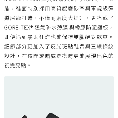
人必備山系鞋王！防滑、防水與街頭顏值一次攻
能，鞋面特別採用高質感磨砂革與軍規級彈
頂
道尼龍打造，不僅耐磨度大提升，更搭載了
防水鞋推薦 6. HOKA Stinson Evo GTX：越野
復刻厚底，GORE-TEX 防水與增高神器一次滿
GORE-TEX® 透氣防水薄膜 與橡膠防泥護板，
足
即便遇到暴雨狂炸也能保持雙腳絕對乾爽。
防水鞋推薦 7. Timberland Motion Access：
細節部分更加入了反光斑點鞋帶與三線條紋
黃靴同級頂級防水，輕量化工裝健走鞋雨天必備
設計，在夜間或暗處穿搭時更能展現出色的
防水鞋推薦 7. Timberland Motion Access：
視覺亮點。
黃靴同級頂級防水，輕量化工裝健走鞋雨天必備
防水鞋推薦 8. Mizuno WAVE MUJIN LS
GTX：搭載 Vibram 黃金大底與 GORE-TEX 的
日系街頭潮鞋
防水鞋推薦 9. PALLADIUM OFF_BOUND
DISC WP+：首度導入旋鈕快穿，橘標防水加持
的城市波浪神鞋