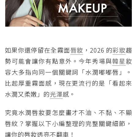
如果你還停留在全霧面
唇妝
，2026 的
彩妝
趨
勢可能會讓你有點意外。今年秀場與
韓星
妝
容大多指向同一個關鍵詞「水潤嘟嘟唇」。
比起厚重霧面感，現在更流行的是「看起來
水潤又柔嫩」的
光澤
感。
究竟水潤唇妝要怎麼畫才不油、不黏、不顯
唇紋？掌握以下小編整理的完整關鍵細節，
讓你的唇妝透亮不翻車！