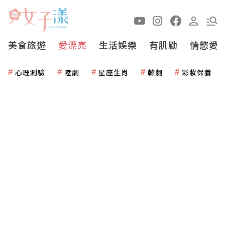
美食旅遊
愛漂亮
生活娛樂
有肌勵
情慾愛
心理測驗
陸劇
星座生肖
韓劇
彩妝保養