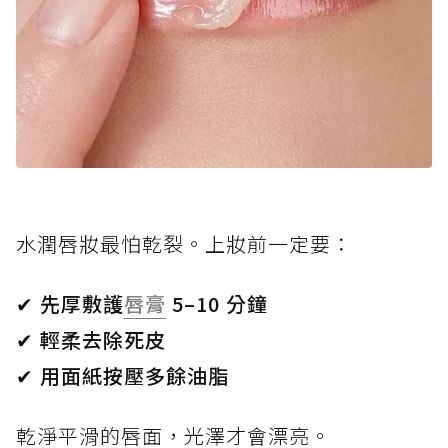
水潤唇妝最怕乾裂。上妝前一定要：
✔ 先厚敷護
唇膏
5–10 分鐘
✔ 輕柔去除死皮
✔ 用面紙按壓多餘油脂
乾淨平滑的唇面，光澤才會漂亮。