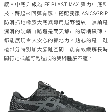
感。中底升級為 FF BLAST MAX 彈力中底科
技，踩起來回彈有感，搭配獨家 ASICSGRIP
防滑抓地橡膠大底與專用越野齒紋，無論是
濕滑的陡峭山路還是雨天都市的騎樓磁磚，
都能展現令人安心的抓地力。貼心的是，鞋
楦部分特別加大腳趾空間，能有效緩解長時
間行走或越野跑造成的雙腳腫脹不適。