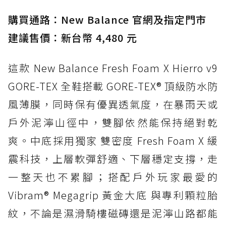
入氮氣中底與 GORE-TEX 的全地形碳中和神鞋
購買通路：New Balance 官網及指定門市
建議售價：新台幣 4,480 元
這款 New Balance Fresh Foam X Hierro v9
GORE-TEX 全鞋搭載 GORE-TEX® 頂級防水防
風薄膜，同時保有優異透氣度，在暴雨天或
戶外泥濘山徑中，雙腳依然能保持絕對乾
爽。中底採用獨家 雙密度 Fresh Foam X 緩
震科技，上層軟彈舒適、下層穩定支撐，走
一整天也不累腳；搭配戶外玩家最愛的
Vibram® Megagrip 黃金大底 與專利顆粒胎
紋，不論是濕滑騎樓磁磚還是泥濘山路都能