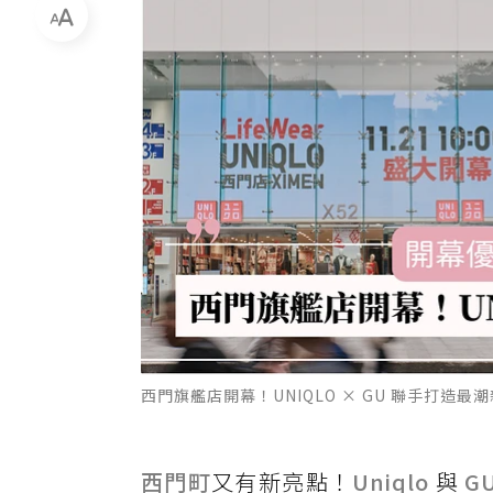
西門旗艦店開幕！UNIQLO × GU 聯手打
西門町
又有新亮點！
Uniqlo
與
G