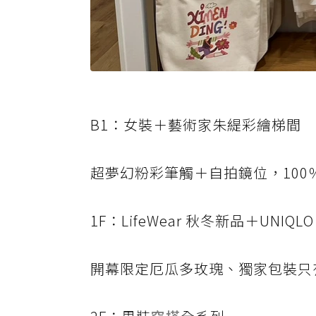
B1：女裝＋藝術家朱緹彩繪梯間
超夢幻粉彩筆觸＋自拍鏡位，100％
1F：LifeWear 秋冬新品＋UNIQLO
開幕限定厄瓜多玫瑰、獨家包裝只