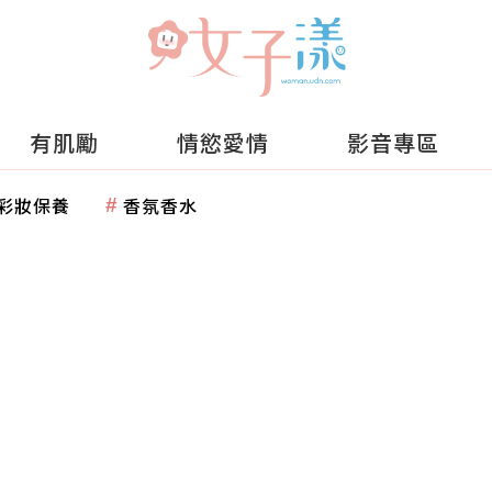
有肌勵
情慾愛情
影音專區
彩妝保養
香氛香水