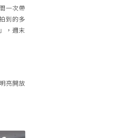
空間一次帶
拍到的多
品」，週末
觀與明亮開放