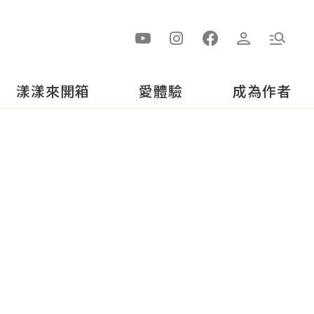
漾漾來開箱
愛體驗
成為作者