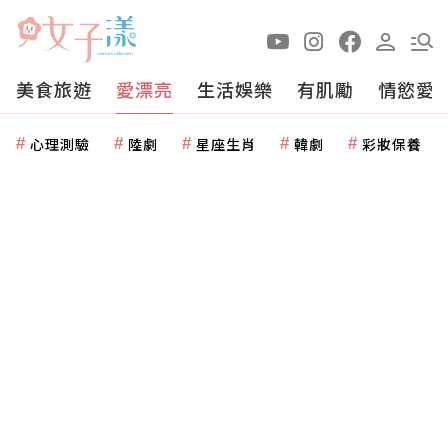
美食旅遊
愛漂亮
生活娛樂
有肌勵
情慾愛
心理測驗
陸劇
星座生肖
韓劇
彩妝保養