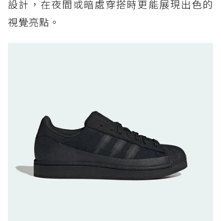
設計，在夜間或暗處穿搭時更能展現出色的
防水鞋推薦 7. Timberland Motion Access：
視覺亮點。
黃靴同級頂級防水，輕量化工裝健走鞋雨天必備
防水鞋推薦 8. Mizuno WAVE MUJIN LS
GTX：搭載 Vibram 黃金大底與 GORE-TEX 的
日系街頭潮鞋
防水鞋推薦 9. PALLADIUM OFF_BOUND
DISC WP+：首度導入旋鈕快穿，橘標防水加持
的城市波浪神鞋
防水鞋推薦 10. PUMA Voyage NITRO™ 4
GORE-TEX：氮氣中底注入，回彈與防滑兼具的
全天候越野跑鞋
防水鞋推薦 11. On Cloudhorizon 2 WP：腳
感軟彈、搭載 Missiongrip™ 的防水輕越野鞋
防水鞋推薦 12. Vans Crosspath XC GORE-
TEX：搭載 Vibram 大底與 GORE-TEX，顛覆