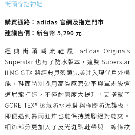
街頭穿搭神鞋
防水鞋推薦 2. New Balance Hierro v9 GORE-
TEX：黃金大底加持，最帥山系越野防水跑鞋
購買通路：adidas 官網及指定門市
防水鞋推薦 3. Nike Dunk Low GORE-TEX：
經典 Dunk 輪廓加上防水科技，雨天穿搭帥度不
建議售價：新台幣 5,290 元
打折
經典街頭潮流鞋履 adidas Originals
防水鞋推薦 4. ASICS TRABUCO 14 GTX：搭
載 GORE-TEX 隱形貼合科技，全方位防水神鞋
Superstar 也有了防水版本，這雙 Superstar
防水鞋推薦 5. Salomon XT-6 GORE-TEX：潮
II MG GTX 將經典貝殼頭完美注入現代戶外機
人必備山系鞋王！防滑、防水與街頭顏值一次攻
能，鞋面特別採用高質感磨砂革與軍規級彈
頂
道尼龍打造，不僅耐磨度大提升，更搭載了
防水鞋推薦 6. HOKA Stinson Evo GTX：越野
復刻厚底，GORE-TEX 防水與增高神器一次滿
GORE-TEX® 透氣防水薄膜 與橡膠防泥護板，
足
即便遇到暴雨狂炸也能保持雙腳絕對乾爽。
防水鞋推薦 7. Timberland Motion Access：
細節部分更加入了反光斑點鞋帶與三線條紋
黃靴同級頂級防水，輕量化工裝健走鞋雨天必備