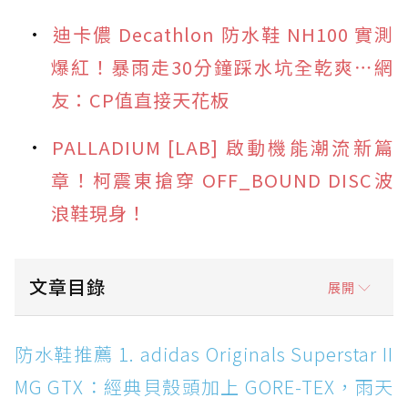
迪卡儂 Decathlon 防水鞋 NH100 實測
爆紅！暴雨走30分鐘踩水坑全乾爽⋯網
友：CP值直接天花板
PALLADIUM [LAB] 啟動機能潮流新篇
章！柯震東搶穿 OFF_BOUND DISC波
浪鞋現身！
文章目錄
展開
防水鞋推薦 1. adidas Originals Superstar II
防水鞋推薦 1. adidas Originals Superstar II
MG GTX：經典貝殼頭加上 GORE-TEX，雨天街
MG GTX：經典貝殼頭加上 GORE-TEX，雨天
頭穿搭神鞋