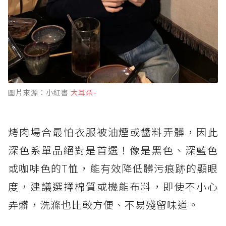
圖片來源：小紅書
大耳朵-
烤肉場合最怕衣服被油煙或醬料弄髒，因此
深色系單品絕對是首選！像是黑色、深藍色
或咖啡色的T恤，能有效降低髒污痕跡的顯眼
度，建議選擇棉質或機能布料，即使不小心
弄髒，洗滌也比較方便、不易殘留味道。