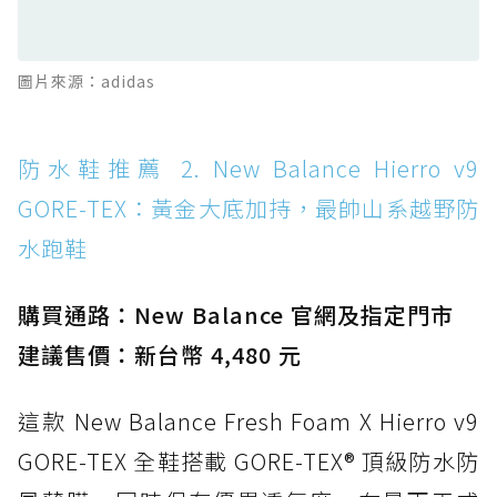
滑板印象的防水鞋
防水鞋推薦 13. Dr. Martens 1460 Rain
圖片來源：adidas
Boot：馬汀首款雨靴登場，經典八孔加上全防
水 PVC
防水鞋推薦 14. SKECHERS BADGER
防水鞋推薦 2. New Balance Hierro v9
WATERPROOF：一踩即穿懶人神器！搭載固特
GORE-TEX：黃金大底加持，最帥山系越野防
異大底與全防水厚底健走鞋
水跑鞋
防水鞋推薦 15. Brooks Cascadia 19 GTX：注
入氮氣中底與 GORE-TEX 的全地形碳中和神鞋
購買通路：New Balance 官網及指定門市
建議售價：新台幣 4,480 元
這款 New Balance Fresh Foam X Hierro v9
GORE-TEX 全鞋搭載 GORE-TEX® 頂級防水防