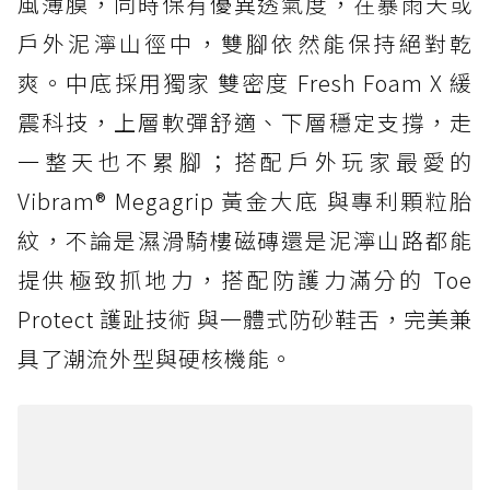
風薄膜，同時保有優異透氣度，在暴雨天或
戶外泥濘山徑中，雙腳依然能保持絕對乾
爽。中底採用獨家 雙密度 Fresh Foam X 緩
震科技，上層軟彈舒適、下層穩定支撐，走
一整天也不累腳；搭配戶外玩家最愛的
Vibram® Megagrip 黃金大底 與專利顆粒胎
紋，不論是濕滑騎樓磁磚還是泥濘山路都能
提供極致抓地力，搭配防護力滿分的 Toe
Protect 護趾技術 與一體式防砂鞋舌，完美兼
具了潮流外型與硬核機能。