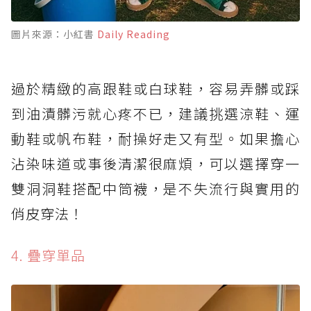
圖片來源：小紅書
Daily Reading
過於精緻的高跟鞋或白球鞋，容易弄髒或踩
到油漬髒污就心疼不已，建議挑選涼鞋、運
動鞋或帆布鞋，耐操好走又有型。如果擔心
沾染味道或事後清潔很麻煩，可以選擇穿一
雙洞洞鞋搭配中筒襪，是不失流行與實用的
俏皮穿法！
4. 疊穿單品