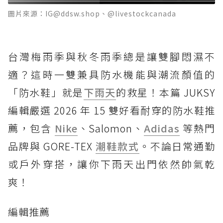
圖片來源：IG@ddsw.shop、@livestockcanada
台灣梅雨季與秋冬雨季總是讓雙腳悶濕不
適？這時一雙兼具防水機能與潮流顏值的
「防水鞋」就是
下雨天
的救星！本篇 JUKSY
編輯嚴選 2026 年 15 雙好看耐穿的防水鞋推
薦，包含
Nike
、Salomon、
Adidas
等熱門
品牌與 GORE-TEX
潮鞋款式
。不論日常通勤
或戶外穿搭，讓你下雨天出門依然帥氣乾
爽！
編輯推薦