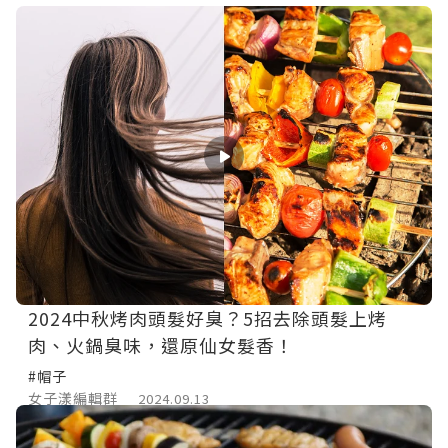
2024中秋烤肉頭髮好臭？5招去除頭髮上烤
肉、火鍋臭味，還原仙女髮香！
#帽子
女子漾編輯群
2024.09.13