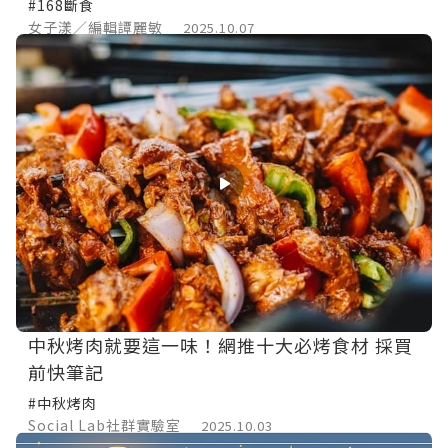
#168斷食
女子漾／編輯譚麗敏
2025.10.07
中秋烤肉就要這一味！網推十大必烤食材 採買
前快筆記
#中秋烤肉
Social Lab社群實驗室
2025.10.03