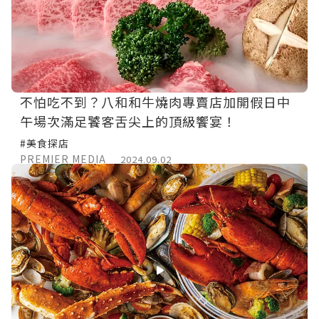
不怕吃不到？八和和牛燒肉專賣店加開假日中
午場次滿足饕客舌尖上的頂級饗宴！
#美食探店
PREMIER MEDIA
2024.09.02