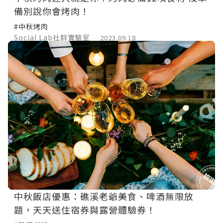
備別說你會烤肉！
#中秋烤肉
Social Lab社群實驗室
2023.09.18
中秋飯店優惠：礁溪老爺美食、啤酒無限放
題，天天送住宿券與露營體驗券！