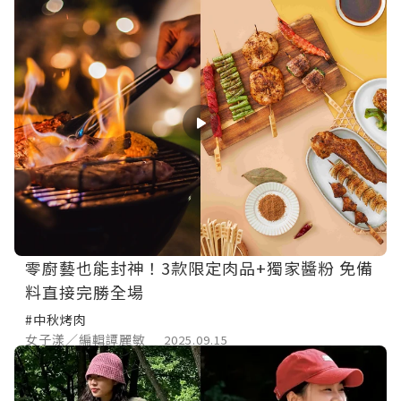
零廚藝也能封神！3款限定肉品+獨家醬粉 免備
料直接完勝全場
#中秋烤肉
女子漾／編輯譚麗敏
2025.09.15