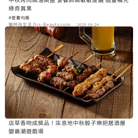
綠奇異果
#營養均衡
醫時尚生活 Drs-Beauty.com
2025.09.24
店草香吻成獎品！柒息地中秋骰子樂把居酒屋
變最潮遊戲場