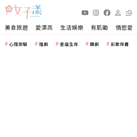
美食旅遊
愛漂亮
生活娛樂
有肌勵
情慾愛
心理測驗
陸劇
星座生肖
韓劇
彩妝保養