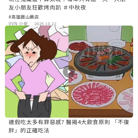
友小朋友狂歡烤肉趴 ＃中秋夜
#高雄圓山飯店
VVN 小安
2025.10.22
連假吃太多有罪惡感? 醫揭4大飲食原則 「不復
胖」的正確吃法