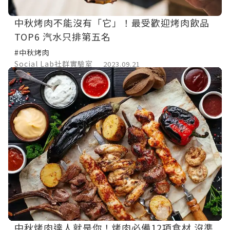
中秋烤肉不能沒有「它」！最受歡迎烤肉飲品
TOP6 汽水只排第五名
#中秋烤肉
Social Lab社群實驗室
2023.09.21
中秋烤肉達人就是你！烤肉必備12項食材 沒準