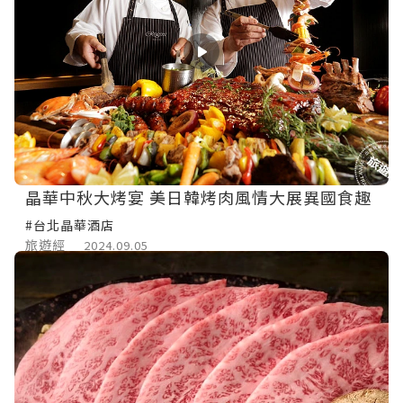
晶華中秋大烤宴 美日韓烤肉風情大展異國食趣
#台北晶華酒店
旅遊經
2024.09.05