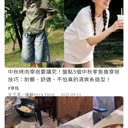
中秋烤肉穿搭要講究！盤點5個中秋零負擔穿搭
技巧：耐髒、舒適、不怕臭的清爽系造型！
#穿搭
女子漾／編輯Vera Yang
2025.09.13