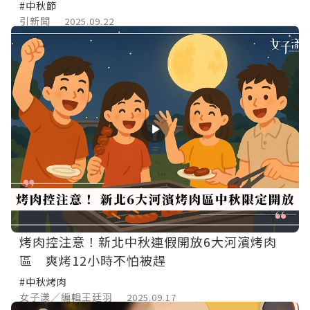
#中秋節
引新聞
2025.09.22
烤肉控注意！新北中秋連假開放6大河濱烤肉
區 爽烤12小時不怕被趕
#中秋烤肉
女子漾／編輯王廷羽
2025.09.17