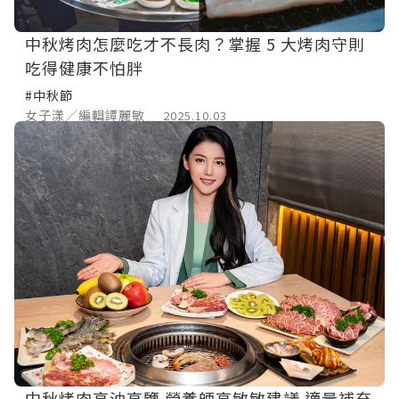
中秋烤肉怎麼吃才不長肉？掌握 5 大烤肉守則
吃得健康不怕胖
#中秋節
女子漾／編輯譚麗敏
2025.10.03
中秋烤肉高油高鹽 營養師高敏敏建議 適量補充