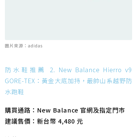
感軟彈、搭載 Missiongrip™ 的防水輕越野鞋
防水鞋推薦 12. Vans Crosspath XC GORE-
TEX：搭載 Vibram 大底與 GORE-TEX，顛覆
滑板印象的防水鞋
防水鞋推薦 13. Dr. Martens 1460 Rain
圖片來源：adidas
Boot：馬汀首款雨靴登場，經典八孔加上全防
水 PVC
防水鞋推薦 14. SKECHERS BADGER
防水鞋推薦 2. New Balance Hierro v9
WATERPROOF：一踩即穿懶人神器！搭載固特
GORE-TEX：黃金大底加持，最帥山系越野防
異大底與全防水厚底健走鞋
水跑鞋
防水鞋推薦 15. Brooks Cascadia 19 GTX：注
入氮氣中底與 GORE-TEX 的全地形碳中和神鞋
購買通路：New Balance 官網及指定門市
建議售價：新台幣 4,480 元