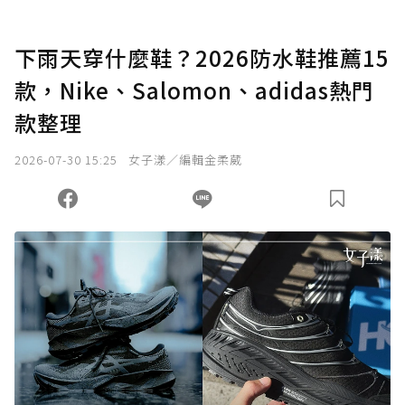
U 利點數 1 點 = NTD 1 元。
下雨天穿什麼鞋？2026防水鞋推薦15
款，Nike、Salomon、adidas熱門
確認送出
款整理
我已詳閱贊助說明，且同意站方的使用條款。
2026-07-30 15:25
女子漾／編輯金柔葳
您當前剩餘 U 利點數：
0
點；前往
購買點數