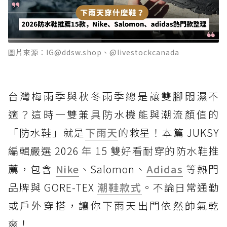
圖片來源：IG@ddsw.shop、@livestockcanada
台灣梅雨季與秋冬雨季總是讓雙腳悶濕不
適？這時一雙兼具防水機能與潮流顏值的
「防水鞋」就是
下雨天
的救星！本篇 JUKSY
編輯嚴選 2026 年 15 雙好看耐穿的防水鞋推
薦，包含
Nike
、Salomon、
Adidas
等熱門
品牌與 GORE-TEX
潮鞋款式
。不論日常通勤
或戶外穿搭，讓你下雨天出門依然帥氣乾
爽！