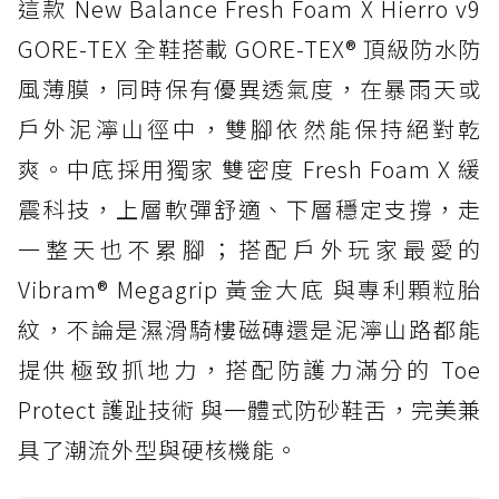
這款 New Balance Fresh Foam X Hierro v9
GORE-TEX 全鞋搭載 GORE-TEX® 頂級防水防
風薄膜，同時保有優異透氣度，在暴雨天或
戶外泥濘山徑中，雙腳依然能保持絕對乾
爽。中底採用獨家 雙密度 Fresh Foam X 緩
震科技，上層軟彈舒適、下層穩定支撐，走
一整天也不累腳；搭配戶外玩家最愛的
Vibram® Megagrip 黃金大底 與專利顆粒胎
紋，不論是濕滑騎樓磁磚還是泥濘山路都能
提供極致抓地力，搭配防護力滿分的 Toe
Protect 護趾技術 與一體式防砂鞋舌，完美兼
具了潮流外型與硬核機能。