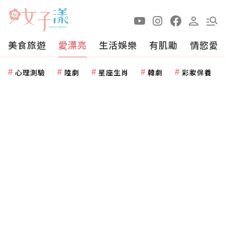
美食旅遊
愛漂亮
生活娛樂
有肌勵
情慾愛
心理測驗
陸劇
星座生肖
韓劇
彩妝保養