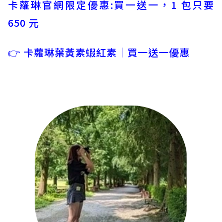
卡蘿琳官網限定優惠:買一送一，1 包只要
650 元
👉
卡蘿琳葉黃素蝦紅素｜買一送一優惠