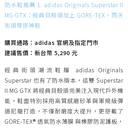
防水鞋推薦 1. adidas Originals Superstar II
防水鞋推薦 1. adidas Originals Superstar II
MG GTX：經典貝殼頭加上 GORE-TEX，雨天街
MG GTX：經典貝殼頭加上 GORE-TEX，雨天
頭穿搭神鞋
街頭穿搭神鞋
防水鞋推薦 2. New Balance Hierro v9 GORE-
TEX：黃金大底加持，最帥山系越野防水跑鞋
購買通路：adidas 官網及指定門市
防水鞋推薦 3. Nike Dunk Low GORE-TEX：
經典 Dunk 輪廓加上防水科技，雨天穿搭帥度不
建議售價：新台幣 5,290 元
打折
經典街頭潮流鞋履 adidas Originals
防水鞋推薦 4. ASICS TRABUCO 14 GTX：搭
載 GORE-TEX 隱形貼合科技，全方位防水神鞋
Superstar 也有了防水版本，這雙 Superstar
防水鞋推薦 5. Salomon XT-6 GORE-TEX：潮
II MG GTX 將經典貝殼頭完美注入現代戶外機
人必備山系鞋王！防滑、防水與街頭顏值一次攻
能，鞋面特別採用高質感磨砂革與軍規級彈
頂
道尼龍打造，不僅耐磨度大提升，更搭載了
防水鞋推薦 6. HOKA Stinson Evo GTX：越野
復刻厚底，GORE-TEX 防水與增高神器一次滿
GORE-TEX® 透氣防水薄膜 與橡膠防泥護板，
足