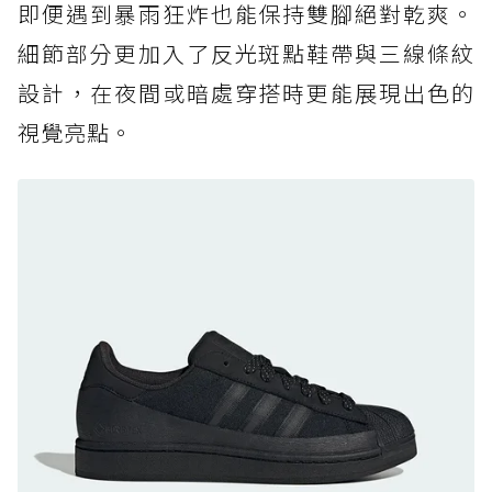
即便遇到暴雨狂炸也能保持雙腳絕對乾爽。
防水鞋推薦 7. Timberland Motion Access：
細節部分更加入了反光斑點鞋帶與三線條紋
黃靴同級頂級防水，輕量化工裝健走鞋雨天必備
設計，在夜間或暗處穿搭時更能展現出色的
防水鞋推薦 7. Timberland Motion Access：
視覺亮點。
黃靴同級頂級防水，輕量化工裝健走鞋雨天必備
防水鞋推薦 8. Mizuno WAVE MUJIN LS
GTX：搭載 Vibram 黃金大底與 GORE-TEX 的
日系街頭潮鞋
防水鞋推薦 9. PALLADIUM OFF_BOUND
DISC WP+：首度導入旋鈕快穿，橘標防水加持
的城市波浪神鞋
防水鞋推薦 10. PUMA Voyage NITRO™ 4
GORE-TEX：氮氣中底注入，回彈與防滑兼具的
全天候越野跑鞋
防水鞋推薦 11. On Cloudhorizon 2 WP：腳