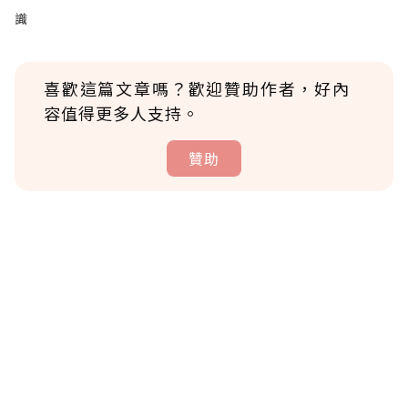
識
喜歡這篇文章嗎？歡迎贊助作者，好內
容值得更多人支持。
贊助
贊助說明
為了鼓勵作者持續創作更好的內容，會員可以
使用「贊助」功能實質回饋給喜愛的作者。可
將您認為適合的點數贈送給作者，一旦使用贊
助點數即不得撤銷，單筆贊助最低點數為30
點，最高點數沒有上限。