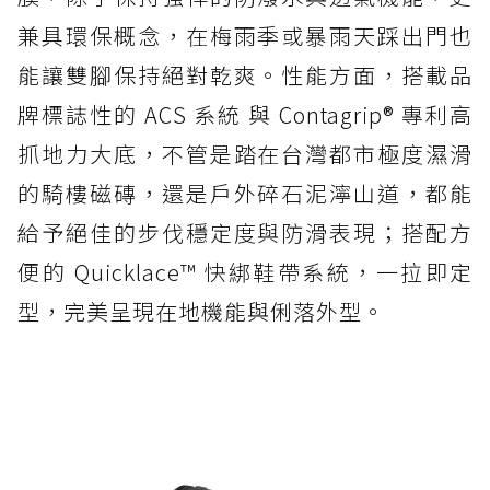
兼具環保概念，在梅雨季或暴雨天踩出門也
能讓雙腳保持絕對乾爽。性能方面，搭載品
牌標誌性的 ACS 系統 與 Contagrip® 專利高
抓地力大底，不管是踏在台灣都市極度濕滑
的騎樓磁磚，還是戶外碎石泥濘山道，都能
給予絕佳的步伐穩定度與防滑表現；搭配方
便的 Quicklace™ 快綁鞋帶系統，一拉即定
型，完美呈現在地機能與俐落外型。