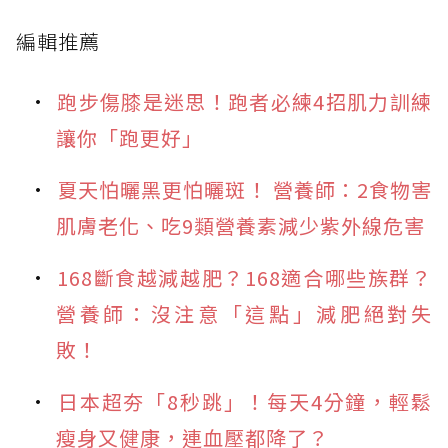
編輯推薦
跑步傷膝是迷思！跑者必練4招肌力訓練
讓你「跑更好」
夏天怕曬黑更怕曬斑！ 營養師：2食物害
肌膚老化、吃9類營養素減少紫外線危害
168斷食越減越肥？168適合哪些族群？
營養師：沒注意「這點」減肥絕對失
敗！
日本超夯「8秒跳」！每天4分鐘，輕鬆
瘦身又健康，連血壓都降了？