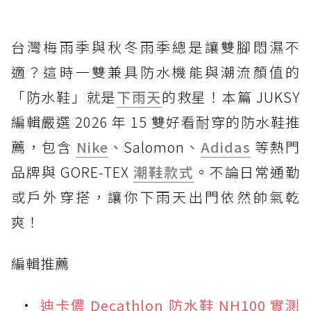
台灣梅雨季與秋冬雨季總是讓雙腳悶濕不
適？這時一雙兼具防水機能與潮流顏值的
「防水鞋」就是
下雨天
的救星！本篇 JUKSY
編輯嚴選 2026 年 15 雙好看耐穿的防水鞋推
薦，包含
Nike
、Salomon、
Adidas
等熱門
品牌與 GORE-TEX
潮鞋款式
。不論日常通勤
或戶外穿搭，讓你下雨天出門依然帥氣乾
爽！
編輯推薦
迪卡儂 Decathlon 防水鞋 NH100 實測