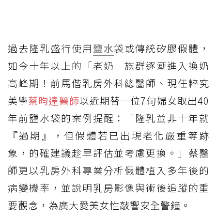
過去隆乳盛行使用
鹽水
袋或傳統矽膠假體，
如今十年以上的「老奶」族群逐漸進入換奶
高峰期！前馬偕乳房外科總醫師、現任粹究
美學
蔡昀達醫師
以近期替一位7旬婦女取出40
年前鹽水袋的案例提醒：「隆乳並非十年就
『過期』，但假體若已出現老化嚴重等跡
象，的確建議趁早評估並考慮更換。」蔡醫
師更以乳房外科專業分析假體植入多年後的
病變機率，並說明乳房影像與術後追蹤的重
要觀念，為廣大愛美女性敲響安全警鐘。