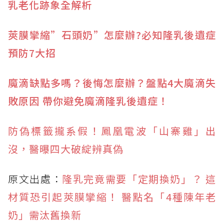
乳老化跡象全解析
莢膜攣縮”石頭奶”怎麼辦?必知隆乳後遺症
預防7大招
魔滴缺點多嗎？後悔怎麼辦？盤點4大魔滴失
敗原因 帶你避免魔滴隆乳後遺症！
防偽標籤攏系假！鳳凰電波「山寨雞」出
沒，醫曝四大破綻辨真偽
原文出處：
隆乳完竟需要「定期換奶」？ 這
材質恐引起莢膜攣縮！ 醫點名「4種陳年老
奶」需汰舊換新