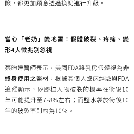
險，都更加願意透過換奶進行升級。
當心「老奶」變地雷！假體破裂、疼痛、變
形4大徵兆別忽視
蔡昀達醫師表示，美國FDA將乳房假體視為
非
終身使用之醫材
，根據其個人臨床經驗與FDA
追蹤顯示，矽膠植入物破裂的機率在術後10
年可能提升至7-8%左右；而鹽水袋於術後10
年的破裂率則約為10%。