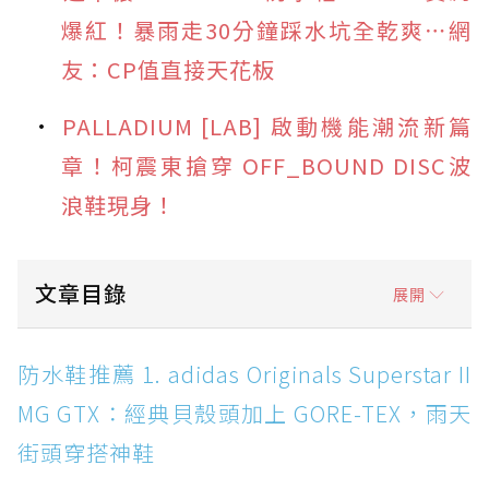
爆紅！暴雨走30分鐘踩水坑全乾爽⋯網
友：CP值直接天花板
PALLADIUM [LAB] 啟動機能潮流新篇
章！柯震東搶穿 OFF_BOUND DISC波
浪鞋現身！
文章目錄
展開
防水鞋推薦 1. adidas Originals Superstar II
防水鞋推薦 1. adidas Originals Superstar II
MG GTX：經典貝殼頭加上 GORE-TEX，雨天街
MG GTX：經典貝殼頭加上 GORE-TEX，雨天
頭穿搭神鞋
街頭穿搭神鞋
防水鞋推薦 2. New Balance Hierro v9 GORE-
TEX：黃金大底加持，最帥山系越野防水跑鞋