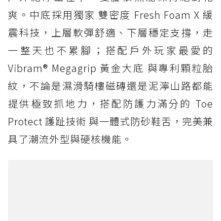
爽。中底採用獨家 雙密度 Fresh Foam X 緩
震科技，上層軟彈舒適、下層穩定支撐，走
一整天也不累腳；搭配戶外玩家最愛的
Vibram® Megagrip 黃金大底 與專利顆粒胎
紋，不論是濕滑騎樓磁磚還是泥濘山路都能
提供極致抓地力，搭配防護力滿分的 Toe
Protect 護趾技術 與一體式防砂鞋舌，完美兼
具了潮流外型與硬核機能。