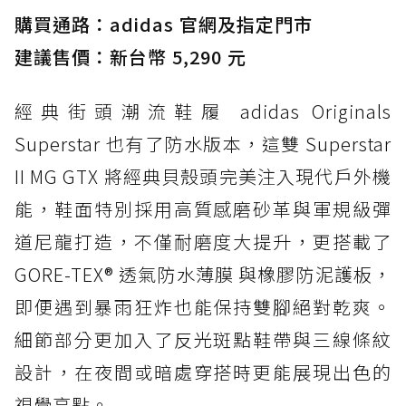
購買通路：adidas 官網及指定門市
防水鞋推薦 3. Nike Dunk Low GORE-TEX：
經典 Dunk 輪廓加上防水科技，雨天穿搭帥度不
建議售價：新台幣 5,290 元
打折
經典街頭潮流鞋履 adidas Originals
防水鞋推薦 4. ASICS TRABUCO 14 GTX：搭
載 GORE-TEX 隱形貼合科技，全方位防水神鞋
Superstar 也有了防水版本，這雙 Superstar
防水鞋推薦 5. Salomon XT-6 GORE-TEX：潮
II MG GTX 將經典貝殼頭完美注入現代戶外機
人必備山系鞋王！防滑、防水與街頭顏值一次攻
能，鞋面特別採用高質感磨砂革與軍規級彈
頂
道尼龍打造，不僅耐磨度大提升，更搭載了
防水鞋推薦 6. HOKA Stinson Evo GTX：越野
復刻厚底，GORE-TEX 防水與增高神器一次滿
GORE-TEX® 透氣防水薄膜 與橡膠防泥護板，
足
即便遇到暴雨狂炸也能保持雙腳絕對乾爽。
防水鞋推薦 7. Timberland Motion Access：
細節部分更加入了反光斑點鞋帶與三線條紋
黃靴同級頂級防水，輕量化工裝健走鞋雨天必備
設計，在夜間或暗處穿搭時更能展現出色的
防水鞋推薦 7. Timberland Motion Access：
視覺亮點。