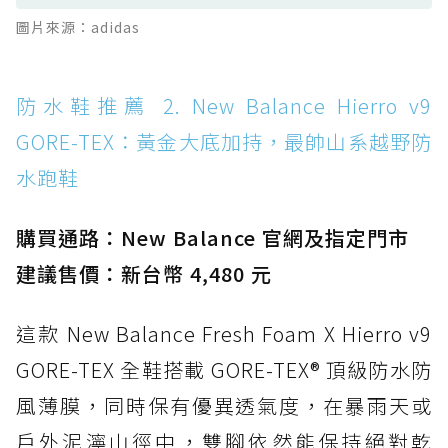
防水鞋推薦 13. Dr. Martens 1460 Rain
圖片來源：adidas
Boot：馬汀首款雨靴登場，經典八孔加上全防
水 PVC
防水鞋推薦 14. SKECHERS BADGER
防水鞋推薦 2. New Balance Hierro v9
WATERPROOF：一踩即穿懶人神器！搭載固特
GORE-TEX：黃金大底加持，最帥山系越野防
異大底與全防水厚底健走鞋
水跑鞋
防水鞋推薦 15. Brooks Cascadia 19 GTX：注
入氮氣中底與 GORE-TEX 的全地形碳中和神鞋
購買通路：New Balance 官網及指定門市
建議售價：新台幣 4,480 元
這款 New Balance Fresh Foam X Hierro v9
GORE-TEX 全鞋搭載 GORE-TEX® 頂級防水防
風薄膜，同時保有優異透氣度，在暴雨天或
戶外泥濘山徑中，雙腳依然能保持絕對乾