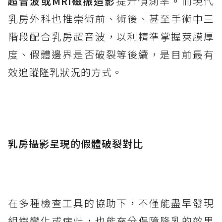
超音波或MRI磁振造影
提升偵測率
。
而現代
乳房外科也推崇術前、術後、甚至手術中三
階段配合乳房超音波，以利精準掌握莢膜厚
度、假體邊界是否破裂等後續，是目前最有
效追蹤隆乳狀況的方式。
乳房攝影呈現的假體破裂對比
在多種檢查工具的協助下，不僅能盡早發現
組織變化或病灶，也能充分保障隆乳的效果