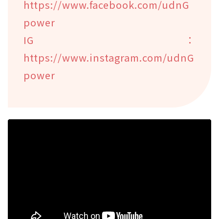
https://www.facebook.com/udnG
power
IG：
https://www.instagram.com/udnG
power