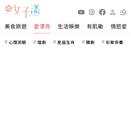
美食旅遊
愛漂亮
生活娛樂
有肌勵
情慾愛
心理測驗
陸劇
星座生肖
韓劇
彩妝保養