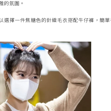
雅的氛圍。
可以選擇一件焦糖色的針織毛衣搭配牛仔褲，簡單