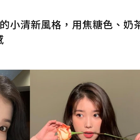
U 的小清新風格，用焦糖色、奶
感