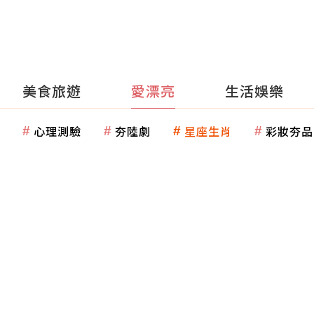
美食旅遊
愛漂亮
生活娛樂
心理測驗
夯陸劇
星座生肖
彩妝夯品