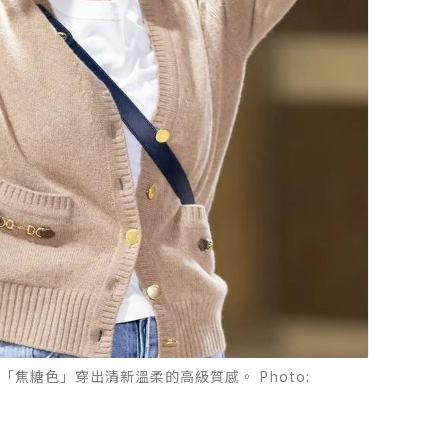
用「焦糖色」穿出清新溫柔的高級質感。 Photo: