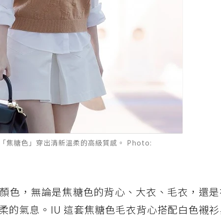
用「焦糖色」穿出清新溫柔的高級質感。 Photo:
顏色，無論是焦糖色的背心、大衣、毛衣，還是
柔的氣息。IU 這套焦糖色毛衣背心搭配白色襯