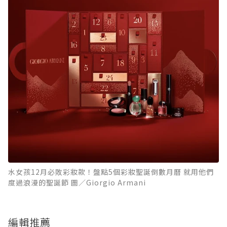
水女孩12月必敗彩妝款！盤點5個彩妝聖誕倒數月曆 就用他們
度過浪漫的聖誕節 圖／Giorgio Armani
編輯推薦