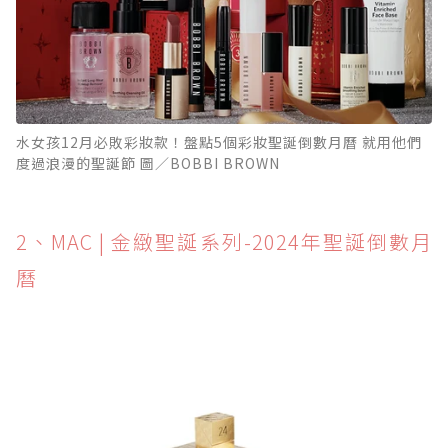
水女孩12月必敗彩妝款！盤點5個彩妝聖誕倒數月曆 就用他們
度過浪漫的聖誕節 圖／BOBBI BROWN
2、MAC | 金緻聖誕系列-2024年聖誕倒數月
曆