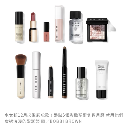
水女孩12月必敗彩妝款！盤點5個彩妝聖誕倒數月曆 就用他們
度過浪漫的聖誕節 圖／BOBBI BROWN