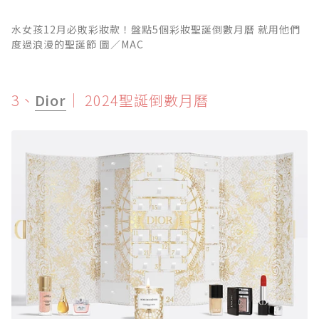
水女孩12月必敗彩妝款！盤點5個彩妝聖誕倒數月曆 就用他們
度過浪漫的聖誕節 圖／MAC
3、
Dior
｜ 2024聖誕倒數月曆