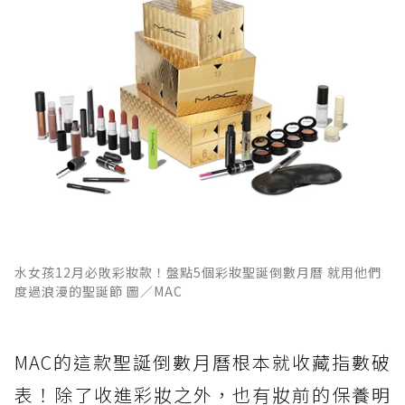
水女孩12月必敗彩妝款！盤點5個彩妝聖誕倒數月曆 就用他們
度過浪漫的聖誕節 圖／MAC
MAC的這款聖誕倒數月曆根本就收藏指數破
表！除了收進彩妝之外，也有妝前的保養明