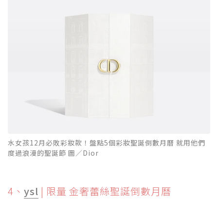
水女孩12月必敗彩妝款！盤點5個彩妝聖誕倒數月曆 就用他們
度過浪漫的聖誕節 圖／Dior
4、
ysl
| 限量 金奢蕾絲聖誕倒數月曆