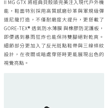
II MG GTX 將經典貝殼頭完美注入現代戶外機
人必備山系鞋王！防滑、防水與街頭顏值一次攻
能，鞋面特別採用高質感磨砂革與軍規級彈
頂
道尼龍打造，不僅耐磨度大提升，更搭載了
防水鞋推薦 6. HOKA Stinson Evo GTX：越野
復刻厚底，GORE-TEX 防水與增高神器一次滿
GORE-TEX® 透氣防水薄膜 與橡膠防泥護板，
足
即便遇到暴雨狂炸也能保持雙腳絕對乾爽。
防水鞋推薦 7. Timberland Motion Access：
細節部分更加入了反光斑點鞋帶與三線條紋
黃靴同級頂級防水，輕量化工裝健走鞋雨天必備
設計，在夜間或暗處穿搭時更能展現出色的
防水鞋推薦 7. Timberland Motion Access：
視覺亮點。
黃靴同級頂級防水，輕量化工裝健走鞋雨天必備
防水鞋推薦 8. Mizuno WAVE MUJIN LS
GTX：搭載 Vibram 黃金大底與 GORE-TEX 的
日系街頭潮鞋
防水鞋推薦 9. PALLADIUM OFF_BOUND
DISC WP+：首度導入旋鈕快穿，橘標防水加持
的城市波浪神鞋