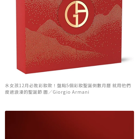
水女孩12月必敗彩妝款！盤點5個彩妝聖誕倒數月曆 就用他們
度過浪漫的聖誕節 圖／Giorgio Armani