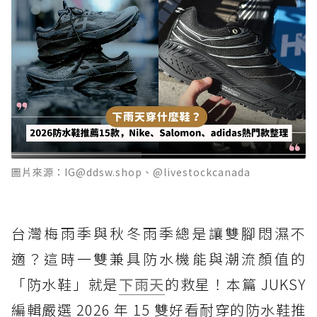
圖片來源：IG@ddsw.shop、@livestockcanada
台灣梅雨季與秋冬雨季總是讓雙腳悶濕不
適？這時一雙兼具防水機能與潮流顏值的
「防水鞋」就是
下雨天
的救星！本篇 JUKSY
編輯嚴選 2026 年 15 雙好看耐穿的防水鞋推