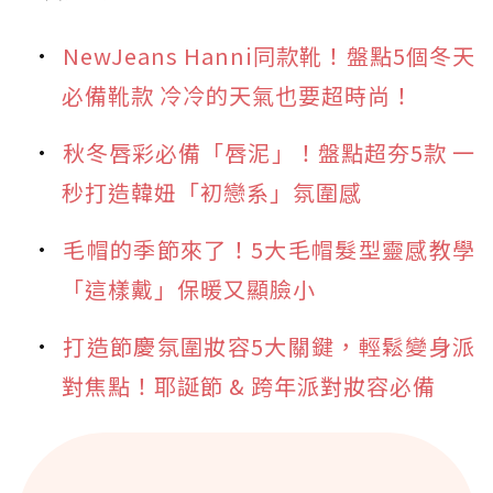
NewJeans Hanni同款靴！盤點5個冬天
必備靴款 冷冷的天氣也要超時尚！
秋冬唇彩必備「唇泥」！盤點超夯5款 一
秒打造韓妞「初戀系」氛圍感
毛帽的季節來了！5大毛帽髮型靈感教學
「這樣戴」保暖又顯臉小
打造節慶氛圍妝容5大關鍵，輕鬆變身派
對焦點！耶誕節 & 跨年派對妝容必備