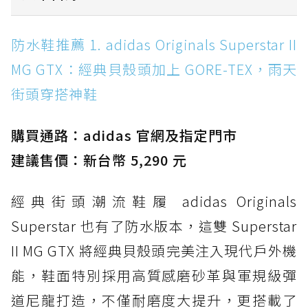
防水鞋推薦 1. adidas Originals Superstar II
防水鞋推薦 1. adidas Originals Superstar II
MG GTX：經典貝殼頭加上 GORE-TEX，雨天街
MG GTX：經典貝殼頭加上 GORE-TEX，雨天
頭穿搭神鞋
街頭穿搭神鞋
防水鞋推薦 2. New Balance Hierro v9 GORE-
TEX：黃金大底加持，最帥山系越野防水跑鞋
購買通路：adidas 官網及指定門市
防水鞋推薦 3. Nike Dunk Low GORE-TEX：
經典 Dunk 輪廓加上防水科技，雨天穿搭帥度不
建議售價：新台幣 5,290 元
打折
經典街頭潮流鞋履 adidas Originals
防水鞋推薦 4. ASICS TRABUCO 14 GTX：搭
載 GORE-TEX 隱形貼合科技，全方位防水神鞋
Superstar 也有了防水版本，這雙 Superstar
防水鞋推薦 5. Salomon XT-6 GORE-TEX：潮
II MG GTX 將經典貝殼頭完美注入現代戶外機
人必備山系鞋王！防滑、防水與街頭顏值一次攻
能，鞋面特別採用高質感磨砂革與軍規級彈
頂
道尼龍打造，不僅耐磨度大提升，更搭載了
防水鞋推薦 6. HOKA Stinson Evo GTX：越野