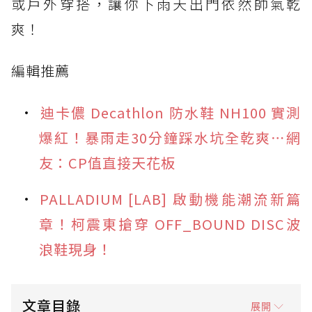
或戶外穿搭，讓你下雨天出門依然帥氣乾
爽！
編輯推薦
迪卡儂 Decathlon 防水鞋 NH100 實測
爆紅！暴雨走30分鐘踩水坑全乾爽⋯網
友：CP值直接天花板
PALLADIUM [LAB] 啟動機能潮流新篇
章！柯震東搶穿 OFF_BOUND DISC波
浪鞋現身！
文章目錄
展開