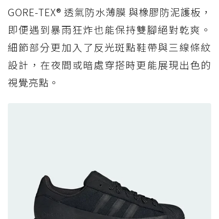
復刻厚底，GORE-TEX 防水與增高神器一次滿
GORE-TEX® 透氣防水薄膜 與橡膠防泥護板，
足
即便遇到暴雨狂炸也能保持雙腳絕對乾爽。
防水鞋推薦 7. Timberland Motion Access：
細節部分更加入了反光斑點鞋帶與三線條紋
黃靴同級頂級防水，輕量化工裝健走鞋雨天必備
設計，在夜間或暗處穿搭時更能展現出色的
防水鞋推薦 7. Timberland Motion Access：
視覺亮點。
黃靴同級頂級防水，輕量化工裝健走鞋雨天必備
防水鞋推薦 8. Mizuno WAVE MUJIN LS
GTX：搭載 Vibram 黃金大底與 GORE-TEX 的
日系街頭潮鞋
防水鞋推薦 9. PALLADIUM OFF_BOUND
DISC WP+：首度導入旋鈕快穿，橘標防水加持
的城市波浪神鞋
防水鞋推薦 10. PUMA Voyage NITRO™ 4
GORE-TEX：氮氣中底注入，回彈與防滑兼具的
全天候越野跑鞋