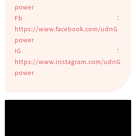
power
Fb：
https://www.facebook.com/udnG
power
IG：
https://www.instagram.com/udnG
power