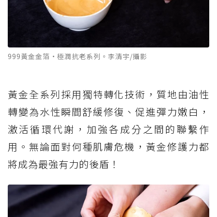
999黃金金箔·極潤抗老系列。李清宇/攝影
黃金全系列採用獨特轉化技術，質地由油性
轉變為水性瞬間舒緩修復、促進彈力嫩白，
激活循環代謝，加強各成分之間的聯繫作
用。無論面對何種肌膚危機，黃金修護力都
將成為最強有力的後盾！