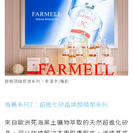
極緻頂級原液系列。李清宇/攝影
推薦系列7：超進化矽晶煥顏精華系列
來自歐洲死海黑土礦物萃取的天然超進化矽
晶，可以快速解決多重肌膚瑕疵，滲透基底