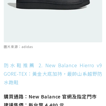
防水鞋推薦 11. On Cloudhorizon 2 WP：腳
感軟彈、搭載 Missiongrip™ 的防水輕越野鞋
防水鞋推薦 12. Vans Crosspath XC GORE-
TEX：搭載 Vibram 大底與 GORE-TEX，顛覆
滑板印象的防水鞋
防水鞋推薦 13. Dr. Martens 1460 Rain
圖片來源：adidas
Boot：馬汀首款雨靴登場，經典八孔加上全防
水 PVC
防水鞋推薦 14. SKECHERS BADGER
防水鞋推薦 2. New Balance Hierro v9
WATERPROOF：一踩即穿懶人神器！搭載固特
GORE-TEX：黃金大底加持，最帥山系越野防
異大底與全防水厚底健走鞋
水跑鞋
防水鞋推薦 15. Brooks Cascadia 19 GTX：注
入氮氣中底與 GORE-TEX 的全地形碳中和神鞋
購買通路：New Balance 官網及指定門市
建議售價：新台幣 4,480 元