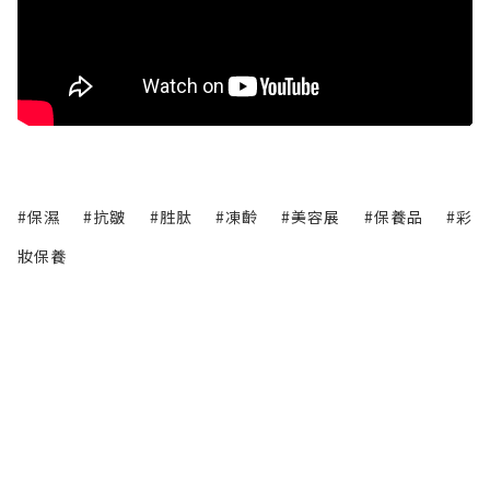
#保濕
#抗皺
#胜肽
#凍齡
#美容展
#保養品
#彩
妝保養