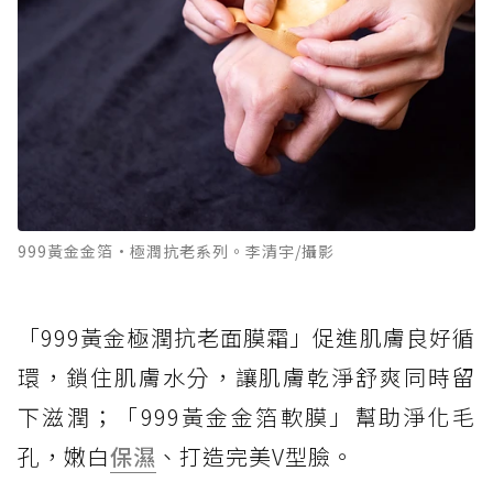
999黃金金箔·極潤抗老系列。李清宇/攝影
「999黃金極潤抗老面膜霜」促進肌膚良好循
環，鎖住肌膚水分，讓肌膚乾淨舒爽同時留
下滋潤；「999黃金金箔軟膜」幫助淨化毛
孔，嫩白
保濕
、打造完美V型臉。