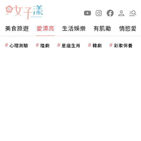
美食旅遊
愛漂亮
生活娛樂
有肌勵
情慾愛
心理測驗
陸劇
星座生肖
韓劇
彩妝保養