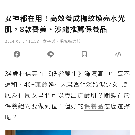
女神都在用！高效養成撫紋煥亮水光
肌，8款醫美、沙龍推薦保養品
2024-03-07 11:28
女子漾／編輯張念慈
34歲朴信惠在《低谷醫生》飾演高中生毫不
違和、40+
凍齡
韓星宋慧喬化淡妝似少女...到
底為什麼女星們可以養出逆齡肌？關鍵在於
保養絕對要做到位！但好的
保養品
怎麼選擇
呢？