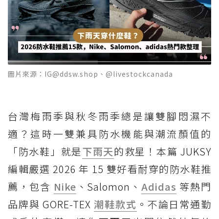
圖片來源：IG@ddsw.shop、@livestockcanada
台灣梅雨季與秋冬雨季總是讓雙腳悶濕不
適？這時一雙兼具防水機能與潮流顏值的
「防水鞋」就是
下雨天
的救星！本篇 JUKSY
編輯嚴選 2026 年 15 雙好看耐穿的防水鞋推
薦，包含
Nike
、Salomon、
Adidas
等熱門
品牌與 GORE-TEX
潮鞋款式
。不論日常通勤