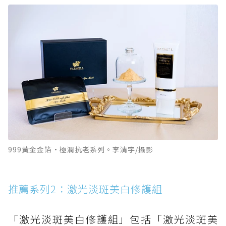
999黃金金箔·極潤抗老系列。李清宇/攝影
推薦系列2：激光淡斑美白修護組
「激光淡斑美白修護組」包括「激光淡斑美