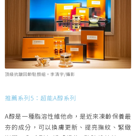
頂級抗皺回齡駐顏組。李清宇/攝影
推薦系列5：超能A醇系列
A醇是一種脂溶性維他命，是近來凍齡保養最
夯的成分，可以換膚更新、提亮撫紋、緊緻