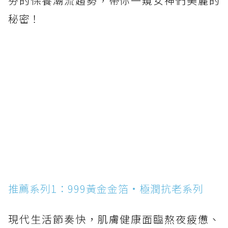
夯的保養潮流趨勢，帶你一窺女神們美麗的
秘密！
推薦系列1：999黃金金箔·極潤抗老系列
現代生活節奏快，肌膚健康面臨熬夜疲憊、