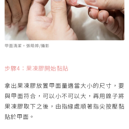
甲面清潔。張皓婷/攝影
步驟4：果凍膠開始黏貼
拿出果凍膠放置甲面量適當大小的尺寸，要
與甲面符合，可以小不可以大，再用鎳子將
果凍膠取下之後，由指緣處順著指尖按壓黏
貼於甲面。