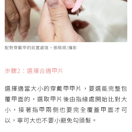
配對穿戴甲的前置處理。張皓婷/攝影
步驟2：選擇合適甲片
選擇適當大小的穿戴甲甲片，要選能完整包
覆甲面的，選取甲片後由指緣處開始比對大
小，接著指甲兩側也要完全覆蓋甲面才可
以，寧可大也不要小避免勾頭髮。