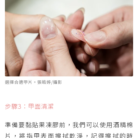
選擇合適甲片。張皓婷/攝影
步驟3：甲面清潔
準備要黏貼果凍膠前，我們可以使用酒精棉
片，將指甲表面擦拭乾淨，記得擦拭的時