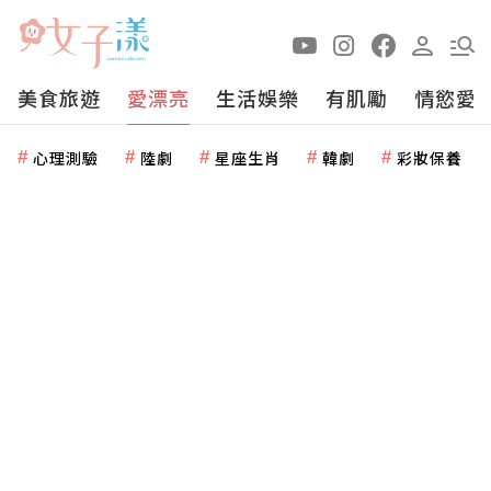
美食旅遊
愛漂亮
生活娛樂
有肌勵
情慾愛
心理測驗
陸劇
星座生肖
韓劇
彩妝保養