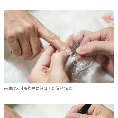
果凍膠尺寸要與甲面符合。張皓婷/攝影