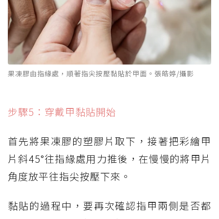
果凍膠由指緣處，順著指尖按壓黏貼於甲面。張皓婷/攝影
步驟5：穿戴甲黏貼開始
首先將果凍膠的塑膠片取下，接著把彩繪甲
片斜45°往指緣處用力推後，在慢慢的將甲片
角度放平往指尖按壓下來。
黏貼的過程中，要再次確認指甲兩側是否都