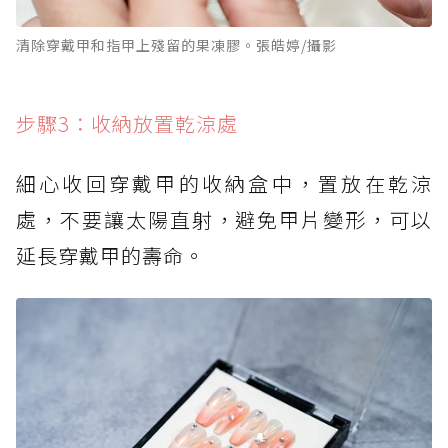
清除穿戴甲和指甲上殘留的果凍膠。張皓婷/攝影
步驟3：收納放置乾涼處
細心收回穿戴甲的收納盒中，置放在乾涼
處，不要讓太陽直射，避免甲片變形，可以
延長穿戴甲的壽命。