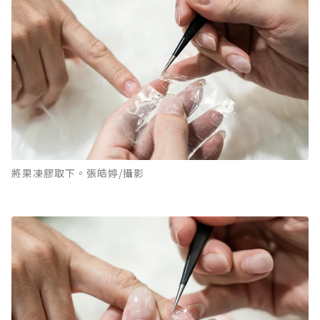
將果凍膠取下。張皓婷/攝影