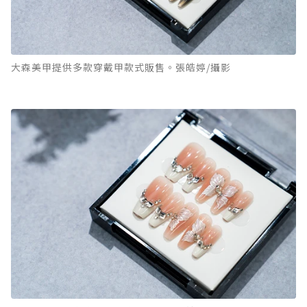
大森美甲提供多款穿戴甲款式販售。張皓婷/攝影