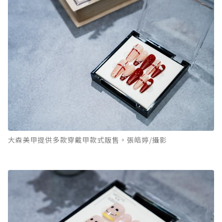
大森美甲提供多款穿戴甲款式販售。張皓婷/攝影