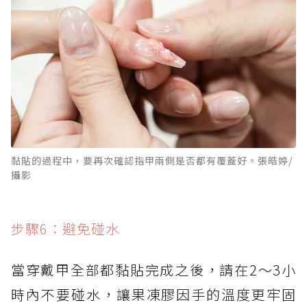
黏貼的過程中，要再次確認指甲兩側是否都有覆蓋好。張皓婷/
攝影
步驟6：避免碰水
當穿戴甲全部都黏貼完成之後，請在2～3小
時內不要碰水，讓果凍膠因手的溫度更牢固