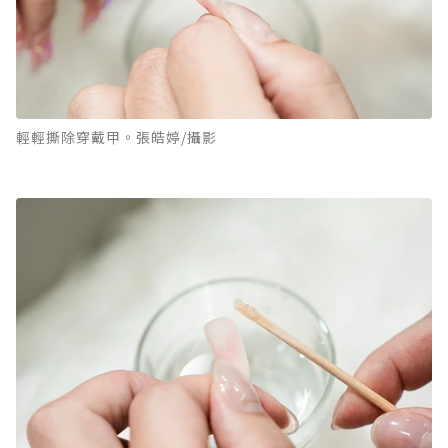
輕輕撕除穿戴甲。張皓婷/攝影