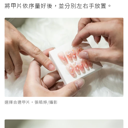
將甲片依序量好後，並分別左右手放置。
選擇合適甲片。張皓婷/攝影