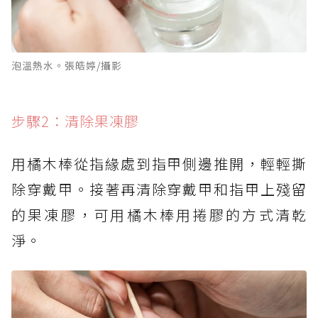
泡溫熱水。張皓婷/攝影
步驟2：清除果凍膠
用橘木棒從指緣處到指甲側邊推開，輕輕撕
除穿戴甲。接著再清除穿戴甲和指甲上殘留
的果凍膠，可用橘木棒用捲膠的方式清乾
淨。