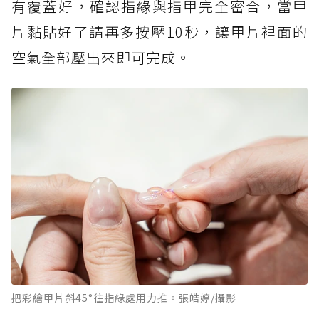
有覆蓋好，確認指緣與指甲完全密合，當甲
片黏貼好了請再多按壓10秒，讓甲片裡面的
空氣全部壓出來即可完成。
把彩繪甲片斜45°往指緣處用力推。張皓婷/攝影