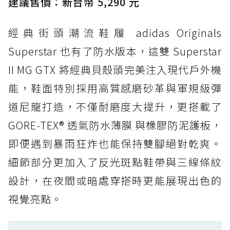
建議售價：新台幣 5,290 元
打折
經典街頭潮流鞋履 adidas Originals
防水鞋推薦 4. ASICS TRABUCO 14 GTX：搭
載 GORE-TEX 隱形貼合科技，全方位防水神鞋
Superstar 也有了防水版本，這雙 Superstar
防水鞋推薦 5. Salomon XT-6 GORE-TEX：潮
II MG GTX 將經典貝殼頭完美注入現代戶外機
人必備山系鞋王！防滑、防水與街頭顏值一次攻
能，鞋面特別採用高質感磨砂革與軍規級彈
頂
道尼龍打造，不僅耐磨度大提升，更搭載了
防水鞋推薦 6. HOKA Stinson Evo GTX：越野
復刻厚底，GORE-TEX 防水與增高神器一次滿
GORE-TEX® 透氣防水薄膜 與橡膠防泥護板，
足
即便遇到暴雨狂炸也能保持雙腳絕對乾爽。
防水鞋推薦 7. Timberland Motion Access：
細節部分更加入了反光斑點鞋帶與三線條紋
黃靴同級頂級防水，輕量化工裝健走鞋雨天必備
設計，在夜間或暗處穿搭時更能展現出色的
防水鞋推薦 7. Timberland Motion Access：
視覺亮點。
黃靴同級頂級防水，輕量化工裝健走鞋雨天必備
防水鞋推薦 8. Mizuno WAVE MUJIN LS