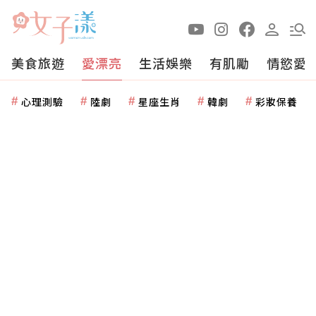
美食旅遊
愛漂亮
生活娛樂
有肌勵
情慾愛
心理測驗
陸劇
星座生肖
韓劇
彩妝保養