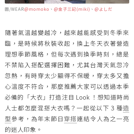
圖/WEAR
@momoko
、
@金子三記(miki)
、
@よしだ
隨著氣溫越變越冷，越來越能感受到冬季來
臨，是時候將秋裝收起，換上冬天衣著營造
理想季節風格，但每次遇到換季時刻，總是
不禁陷入搭配選擇困難，尤其台灣天氣忽冷
忽熱，有時穿太少顯得不保暖，穿太多又擔
心溫度不符合，那麼推薦大家可以透過本季
必備的「大衣」打造注目 Look ！想知道時尚
人士都怎麼混搭大衣嗎？一起從以下 3 種
造
型
參考，為年末節日
穿搭
連結令人為之一亮
的迷人印象。