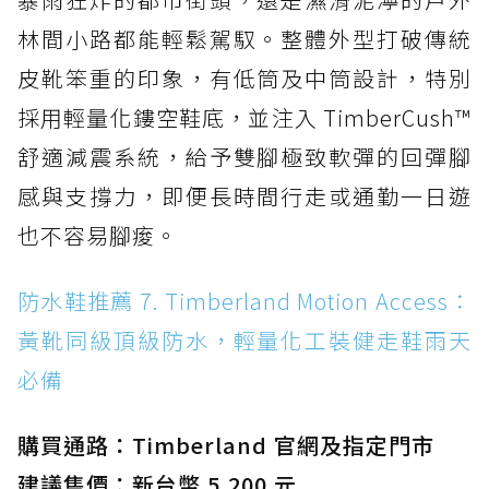
林間小路都能輕鬆駕馭。整體外型打破傳統
皮靴笨重的印象，有低筒及中筒設計，特別
採用輕量化鏤空鞋底，並注入 TimberCush™
舒適減震系統，給予雙腳極致軟彈的回彈腳
感與支撐力，即便長時間行走或通勤一日遊
也不容易腳痠。
防水鞋推薦 7. Timberland Motion Access：
黃靴同級頂級防水，輕量化工裝健走鞋雨天
必備
購買通路：Timberland 官網及指定門市
建議售價：新台幣 5,200 元