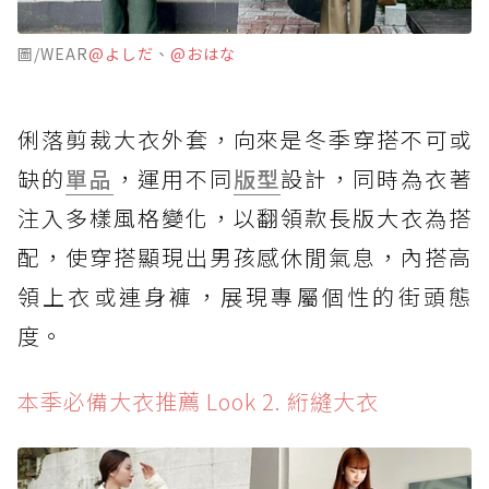
圖/WEAR
@よしだ
、
@おはな
俐落剪裁大衣外套，向來是冬季穿搭不可或
缺的
單品
，運用不同
版型
設計，同時為衣著
注入多樣風格變化，以翻領款長版大衣為搭
配，使穿搭顯現出男孩感休閒氣息，內搭高
領上衣或連身褲，展現專屬個性的街頭態
度。
本季必備大衣推薦 Look 2. 絎縫大衣