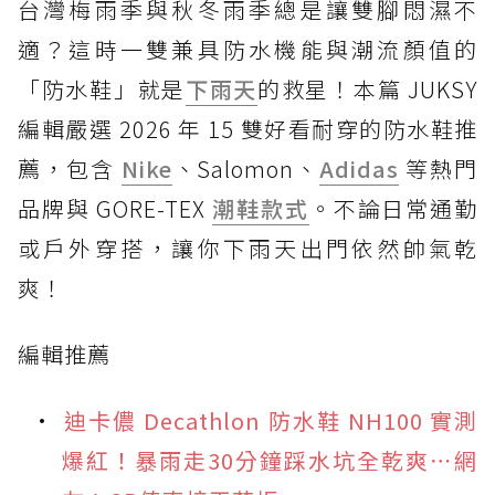
台灣梅雨季與秋冬雨季總是讓雙腳悶濕不
適？這時一雙兼具防水機能與潮流顏值的
「防水鞋」就是
下雨天
的救星！本篇 JUKSY
編輯嚴選 2026 年 15 雙好看耐穿的防水鞋推
薦，包含
Nike
、Salomon、
Adidas
等熱門
品牌與 GORE-TEX
潮鞋款式
。不論日常通勤
或戶外穿搭，讓你下雨天出門依然帥氣乾
爽！
編輯推薦
迪卡儂 Decathlon 防水鞋 NH100 實測
爆紅！暴雨走30分鐘踩水坑全乾爽⋯網