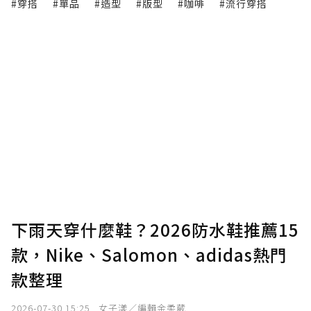
#穿搭
#單品
#造型
#版型
#咖啡
#流行穿搭
下雨天穿什麼鞋？2026防水鞋推薦15
款，Nike、Salomon、adidas熱門
款整理
2026-07-30 15:25
女子漾／編輯金柔葳