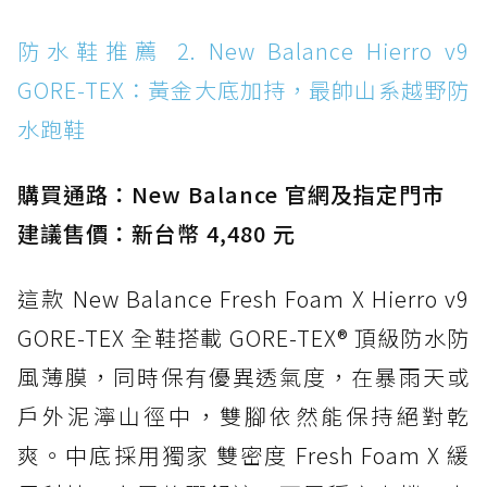
防水鞋推薦 14. SKECHERS BADGER
防水鞋推薦 2. New Balance Hierro v9
WATERPROOF：一踩即穿懶人神器！搭載固特
GORE-TEX：黃金大底加持，最帥山系越野防
異大底與全防水厚底健走鞋
水跑鞋
防水鞋推薦 15. Brooks Cascadia 19 GTX：注
入氮氣中底與 GORE-TEX 的全地形碳中和神鞋
購買通路：New Balance 官網及指定門市
建議售價：新台幣 4,480 元
這款 New Balance Fresh Foam X Hierro v9
GORE-TEX 全鞋搭載 GORE-TEX® 頂級防水防
風薄膜，同時保有優異透氣度，在暴雨天或
戶外泥濘山徑中，雙腳依然能保持絕對乾
爽。中底採用獨家 雙密度 Fresh Foam X 緩