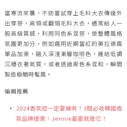
當寒流來襲，不妨嘗試穿上毛料大衣傳達外
出穿搭，高領或翻領毛料大衣，通常給人一
股高級質感，利用同色系混搭，使整體風格
氛圍更加分，例如選用近期當紅的美拉德風
單品加乘，融入深淺漸層
咖啡
色，連結低調
沉穩衣著氣質，或者透過黑色系混和，瞬間
製造極簡時髦風。
編輯推薦
2024香氛控一定要擁有！3間必收韓國香
氛品牌提案，Jennie最愛就是它！