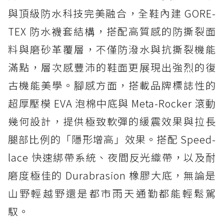
與頂級防水科技完美融合，全鞋內建 GORE-
TEX 防水襪套結構，搭配高質感的防撕裂面
料與磨砂革覆層，不僅防潑水與抗撕裂機能
滿點，層次感豐沛的鞋面更展現出強烈的復
古機能美學。腳感方面，搭載品牌標誌性的
超厚壓模 EVA 泡棉中底與 Meta-Rocker 滾動
幾何設計，提供極致軟彈的緩震效果與拉長
腿部比例的「隱形增高」效果。搭配 Speed-
lace 快速綁帶系統、夜間反光織帶，以及耐
磨度極佳的 Durabrasion 橡膠大底，無論是
山野輕越野還是都市雨天通勤都能輕鬆駕
馭。