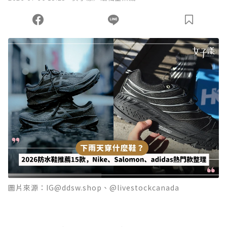
圖片來源：IG@ddsw.shop、@livestockcanada