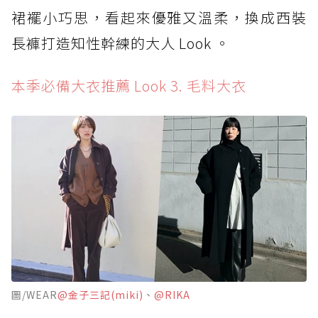
裙襬小巧思，看起來優雅又溫柔，換成西裝
長褲打造知性幹練的大人 Look 。
本季必備大衣推薦 Look 3. 毛料大衣
圖/WEAR
@金子三記(miki)
、
@RIKA