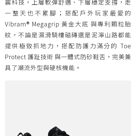
震科技，上層軟彈舒適、下層穩定支撐，走
一整天也不累腳；搭配戶外玩家最愛的
Vibram® Megagrip 黃金大底 與專利顆粒胎
紋，不論是濕滑騎樓磁磚還是泥濘山路都能
提供極致抓地力，搭配防護力滿分的 Toe
Protect 護趾技術 與一體式防砂鞋舌，完美兼
具了潮流外型與硬核機能。