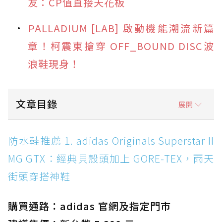
友：CP值直接天花板
PALLADIUM [LAB] 啟動機能潮流新篇
章！柯震東搶穿 OFF_BOUND DISC波
浪鞋現身！
文章目錄
展開
防水鞋推薦 1. adidas Originals Superstar II
防水鞋推薦 1. adidas Originals Superstar II
MG GTX：經典貝殼頭加上 GORE-TEX，雨天街
MG GTX：經典貝殼頭加上 GORE-TEX，雨天
頭穿搭神鞋
街頭穿搭神鞋
防水鞋推薦 2. New Balance Hierro v9 GORE-
TEX：黃金大底加持，最帥山系越野防水跑鞋
購買通路：adidas 官網及指定門市
防水鞋推薦 3. Nike Dunk Low GORE-TEX：
經典 Dunk 輪廓加上防水科技，雨天穿搭帥度不