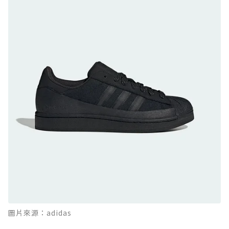
GTX：搭載 Vibram 黃金大底與 GORE-TEX 的
日系街頭潮鞋
防水鞋推薦 9. PALLADIUM OFF_BOUND
DISC WP+：首度導入旋鈕快穿，橘標防水加持
的城市波浪神鞋
防水鞋推薦 10. PUMA Voyage NITRO™ 4
GORE-TEX：氮氣中底注入，回彈與防滑兼具的
全天候越野跑鞋
防水鞋推薦 11. On Cloudhorizon 2 WP：腳
感軟彈、搭載 Missiongrip™ 的防水輕越野鞋
防水鞋推薦 12. Vans Crosspath XC GORE-
TEX：搭載 Vibram 大底與 GORE-TEX，顛覆
滑板印象的防水鞋
防水鞋推薦 13. Dr. Martens 1460 Rain
圖片來源：adidas
Boot：馬汀首款雨靴登場，經典八孔加上全防
水 PVC