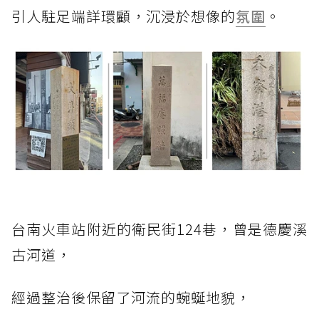
引人駐足端詳環顧，沉浸於想像的
氛圍
。
台南火車站附近的衛民街124巷，曾是德慶溪
古河道，
經過整治後保留了河流的蜿蜒地貌，