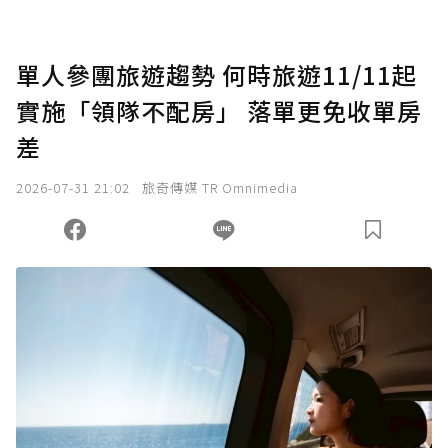
點，最高點數沒有上限。
U 利點數 1 點 = NTD 1 元。
單人參團旅遊趨勢 何時旅遊11/11起
實施「領隊不配房」 落單更免收單房
確認送出
差
我已詳閱贊助說明，且同意站方的使用條款。
2026-07-31 21:02
旅奇傳媒 TR Omnimedia
您當前剩餘 U 利點數：
0
點；前往
購買點數