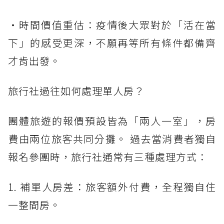
・時間價值重估：疫情後大眾對於「活在當
下」的感受更深，不願再等所有條件都備齊
才肯出發。
旅行社過往如何處理單人房？
團體旅遊的報價預設皆為「兩人一室」，房
費由兩位旅客共同分攤。 過去當消費者獨自
報名參團時，旅行社通常有三種處理方式：
1. 補單人房差：旅客額外付費，全程獨自住
一整間房。