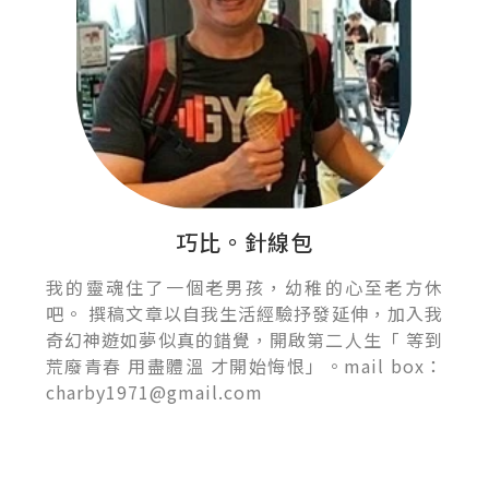
巧比。針線包
我的靈魂住了一個老男孩，幼稚的心至老方休
吧。 撰稿文章以自我生活經驗抒發延伸，加入我
奇幻神遊如夢似真的錯覺，開啟第二人生「 等到
荒廢青春 用盡體溫 才開始悔恨」。mail box：
charby1971@gmail.com