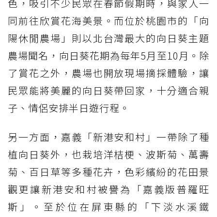
色，吸引不少民眾在春節假期時，與家人一
同前往欣賞花海美景。而位於桃園市的「向
陽休閒農場」則以北台灣最大的向日葵主題
農場聞名，向日葵花期為每年5月至10月。除
了賞花之外，農場也開放現場摘採體驗，讓
民眾能將美麗的向日葵帶回家，十分適合親
子、情侶安排半日遊行程。
另一方面，嘉義「新港安和村」一帶除了種
植向日葵外，也栽培洋桔梗、波斯菊、萬壽
菊、百日草等多種花卉，色彩繽紛的花田景
觀更讓新港安和村被譽為「嘉義版普羅旺
斯」。至於位在屏東縣的「下淡水溪鐵