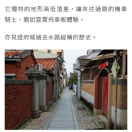
它獨特的地形高低落差，讓來往過路的機車
騎士，猶如雲霄飛車般體驗，
亦見證府城過去水路縱橫的歷史。