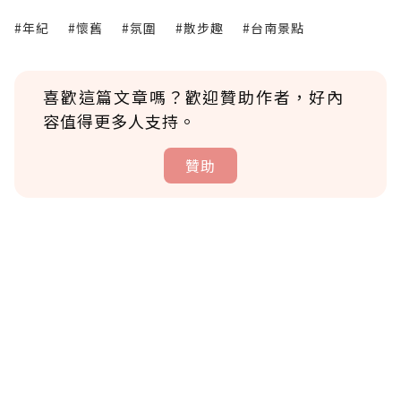
#年紀
#懷舊
#氛圍
#散步趣
#台南景點
喜歡這篇文章嗎？歡迎贊助作者，好內
容值得更多人支持。
贊助
贊助說明
為了鼓勵作者持續創作更好的內容，會員可以
使用「贊助」功能實質回饋給喜愛的作者。可
將您認為適合的點數贈送給作者，一旦使用贊
助點數即不得撤銷，單筆贊助最低點數為30