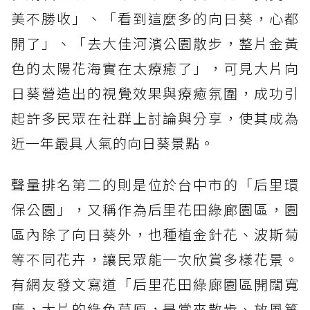
美不勝收」、「看到這麼多的向日葵，心都
開了」、「去大佳河濱公園散步，整片金黃
色的太陽花海實在太療癒了」，可見大片向
日葵營造出的視覺效果與療癒氛圍，成功引
起許多民眾在社群上討論與分享，使其成為
近一年最具人氣的向日葵景點。
聲量排名第二的則是位於台中市的「后里環
保公園」，又稱作為后里花田綠廊園區，園
區內除了向日葵外，也種植金針花、波斯菊
等不同花卉，讓民眾能一次欣賞多樣花景。
有網友發文寫道「后里花田綠廊園區開闊寬
廣，大片的綠色草原，是常來散步、放風箏