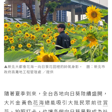
▲新北大都會花海－向日葵花田裡的帥氣身影。 圖：新北市
政府高灘地工程管理處 ／提供
隨著夏季到來，全台各地向日葵陸續盛開，
大片金黃色
花海
總能吸引大批民眾前往
賞
花
、拍照打卡，也讓各個向日葵景點成為社