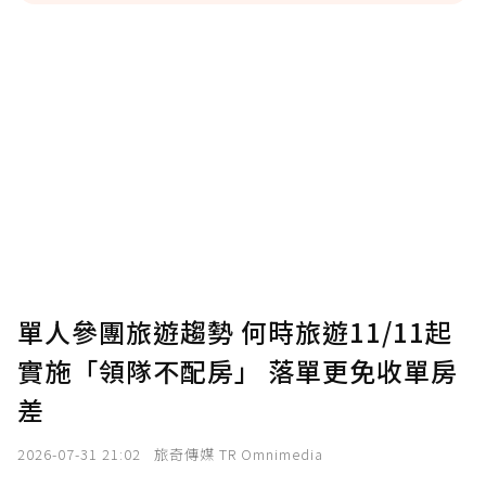
贊助說明
為了鼓勵作者持續創作更好的內容，會員可以
使用「贊助」功能實質回饋給喜愛的作者。可
將您認為適合的點數贈送給作者，一旦使用贊
助點數即不得撤銷，單筆贊助最低點數為30
點，最高點數沒有上限。
U 利點數 1 點 = NTD 1 元。
單人參團旅遊趨勢 何時旅遊11/11起
實施「領隊不配房」 落單更免收單房
確認送出
差
我已詳閱贊助說明，且同意站方的使用條款。
2026-07-31 21:02
旅奇傳媒 TR Omnimedia