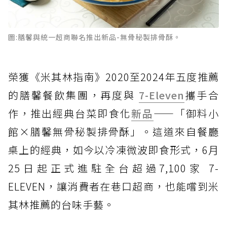
圖:膳馨與統一超商聯名推出新品-無骨秘製排骨酥。
榮獲《米其林指南》2020至2024年五度推薦
的膳馨餐飲集團，再度與
7-Eleven
攜手合
作，推出經典台菜即食化
新品
——「御料小
館×膳馨無骨秘製排骨酥」。這道來自餐廳
桌上的經典，如今以冷凍微波即食形式，6月
25日起正式進駐全台超過7,100家 7-
ELEVEN，讓消費者在巷口超商，也能嚐到米
其林推薦的台味手藝。