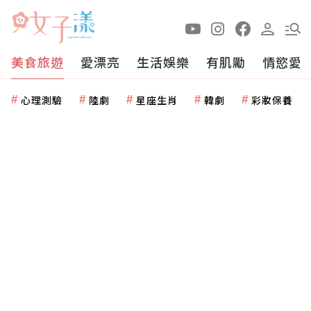
美食旅遊
愛漂亮
生活娛樂
有肌勵
情慾愛
心理測驗
陸劇
星座生肖
韓劇
彩妝保養