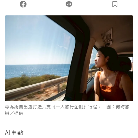
您當前剩餘 U 利點數：
0
點；前往
購買點數
專為獨自出遊打造六支《一人旅行企劃》行程。 圖：何時旅
遊／提供
AI重點