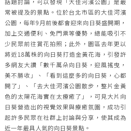
話題討論，可以發現「大佳河濱公園」是最
常被提及的景點。位於台北市區的大佳河濱
公園，每年9月前後都會迎來向日葵盛開期，
加上交通便利、免門票等優勢，總能吸引不
少民眾前往賞花拍照；此外，園區去年更以
將近18萬株的向日葵打造金黃花海，引發許
多網友大讚「數千萬朵向日葵，迎風搖曳，
美不勝收」、「看到這麼多的向日葵，心都
開了」、「去大佳河濱公園散步，整片金黃
色的太陽花海實在太療癒了」，可見大片向
日葵營造出的視覺效果與療癒氛圍，成功引
起許多民眾在社群上討論與分享，使其成為
近一年最具人氣的向日葵景點。