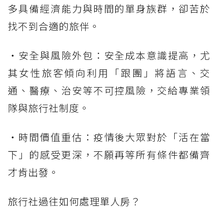
多具備經濟能力與時間的單身族群，卻苦於
找不到合適的旅伴。
・安全與風險外包：安全成本意識提高，尤
其女性旅客傾向利用「跟團」將語言、交
通、醫療、治安等不可控風險，交給專業領
隊與旅行社制度。
・時間價值重估：疫情後大眾對於「活在當
下」的感受更深，不願再等所有條件都備齊
才肯出發。
旅行社過往如何處理單人房？