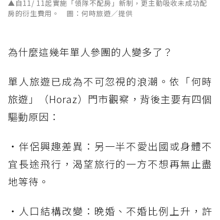
▲自11/ 11起實施「領隊不配房」新制，更主動吸收未成功配
房的衍生費用。 圖：何時旅遊／提供
為什麼這幾年單人參團的人變多了？
單人旅遊已成為不可忽視的浪潮。依「何時
旅遊」（Horaz）門市觀察，背後主要有四個
驅動原因：
・伴侶興趣差異：另一半不愛出國或身體不
宜長途飛行，渴望旅行的一方不想再無止盡
地等待。
・人口結構改變：晚婚、不婚比例上升，許