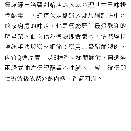
靈感源自膳馨創始店的人氣料理「古早味排
骨酥羹」，這道菜是創辦人鄭乃綱記憶中阿
嬤家廚房的味道，也是餐廳歷年最受歡迎的
明星菜。此次化為微波即食版本，依然堅持
傳統手法與選材細節：選用無骨豬前腿肉，
肉質Q彈厚實，以8種香料秘製醃漬，再透過
兩段式油炸保留酥香不油膩的口感，確保即
使微波後依然外酥內嫩、香氣四溢。