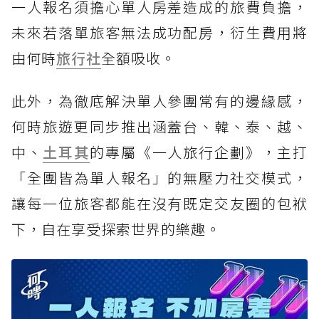
一人報名須擔心單人房差造成的旅費負擔，
未來若落單旅客無法成功配房，衍生費用將
由何時
旅行社
全額吸收。
此外，為徹底解決單人參團常有的邊緣感，
何時旅遊更同步推出涵蓋台、韓、泰、越、
中、
土耳其
的專屬《一人旅行企劃》，主打
「全團皆為單人報名」的無壓力社交模式，
讓每一位旅客都能在沒有既定交友圈的包袱
下，自在享受探索世界的樂趣。