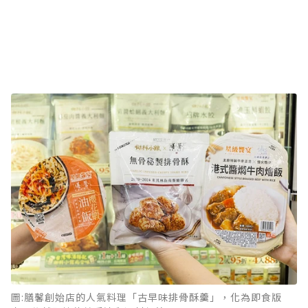
圖:膳馨創始店的人氣料理「古早味排骨酥羹」，化為即食版