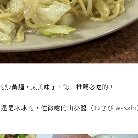
通的炒黃麵，太美味了，第一推薦必吃的！
裡還是冰冰的，佐微嗆的山葵醬（
わさび wasa