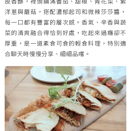
皮香酥，裡頭鋪滿番茄、甜椒、青花菜、紫
洋蔥與蘑菇，搭配濃郁起司和微辣莎莎醬，
每一口都有豐富的層次感。香氣、辛香與蔬
菜的清爽融合得恰到好處，吃起來過癮卻不
厚重，是一道素食可食的輕食料理，特別適
合聊天時慢慢分享、細細品嚐。