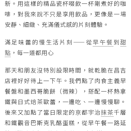
新。用這樣的精品瓷杯啜飲一杯剛煮好的咖
啡，對我來說不只是享用飲品，更像是一場
安靜、細緻、充滿儀式感的片刻體驗。
滿足味蕾的慢生活片刻——從
早午餐
到
甜
點
，每一道都用心
那天和朋友沒特別設限時間，就乾脆在昌吉
店裡好好待上一下午。我們點了肉食主義早
餐盤和墨西哥脆餅（微辣），搭配一杯熱拿
鐵與日式焙茶歐蕾，一邊吃、一邊慢慢聊。
後來又加點了當日限定的京都宇治
抹茶
千層
和鐵觀音巴斯克乳酪蛋糕，從早午餐一路延