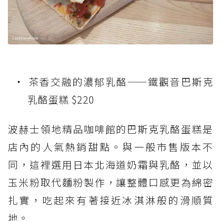
茶香交融的濃郁乳酪——鐵觀音巴斯克
乳酪蛋糕 $220
波赫士領地精品咖啡館的巴斯克乳酪蛋糕是
店內的人氣熱銷甜點。與一般市售版本不
同，這裡選用日本北海道奶霜與乳酪，並以
玉米粉取代麵粉製作，讓整體口感更為綿密
扎實，吃起來有著接近冰淇淋般的滑順質
地。