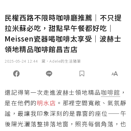
民權西路不限時咖啡廳推薦｜不只提
拉米蘇必吃，甜點早午餐都好吃｜
Meissen瓷器喝咖啡太享受｜波赫士
領地精品咖啡館昌吉店
2025-05-24 12:44
黛•Adele的生活隨筆
還記得第一次走進波赫士領地精品
咖啡館
，
是在他們的
明水店
。那裡空間寬敞、氣氛靜
謐，最讓我印象深刻的是靠窗的座位——午
後陽光灑落整排落地窗，照亮每個角落，也