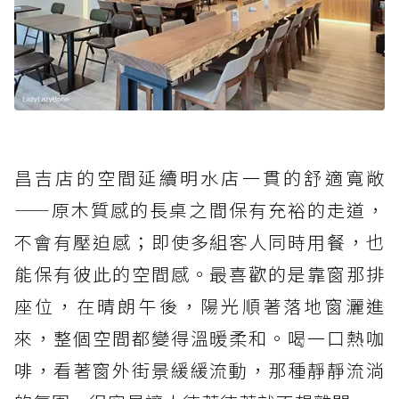
昌吉店的空間延續明水店一貫的舒適寬敞
——原木質感的長桌之間保有充裕的走道，
不會有壓迫感；即使多組客人同時用餐，也
能保有彼此的空間感。最喜歡的是靠窗那排
座位，在晴朗午後，陽光順著落地窗灑進
來，整個空間都變得溫暖柔和。喝一口熱咖
啡，看著窗外街景緩緩流動，那種靜靜流淌