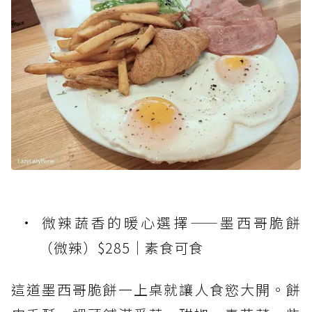
微辣蔬香的暖心選擇——墨西哥脆餅
（微辣）$285｜素食可食
這道墨西哥脆餅一上桌就讓人食慾大開。餅