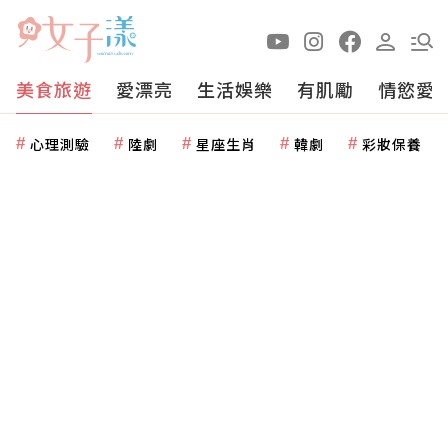
美食旅遊
愛漂亮
生活娛樂
有肌勵
情慾愛
心理測驗
陸劇
星座生肖
韓劇
彩妝保養