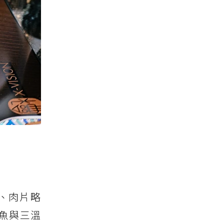
、肉片略
魚與三溫