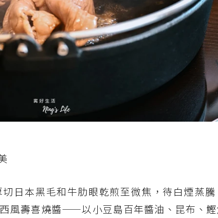
美
厚切日本黑毛和牛肋眼乾煎至微焦，待白煙蒸騰
西風壽喜燒醬——以小豆島百年醬油、昆布、鰹