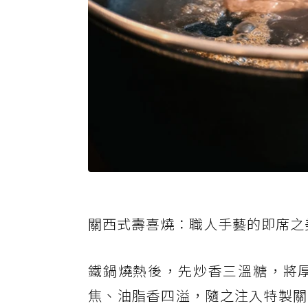
關西式壽喜燒：職人手藝的即席之
鐵鍋燒熱後，先炒香三溫糖，將
焦、油脂香四溢，隨之注入特製關