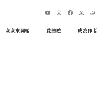
漾漾來開箱
愛體驗
成為作者