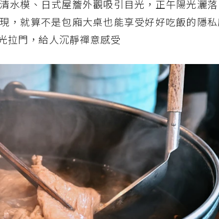
清水模、日式屋簷外觀吸引目光，正午陽光灑落
現，就算不是包廂大桌也能享受好好吃飯的隱私
光拉門，給人沉靜禪意感受