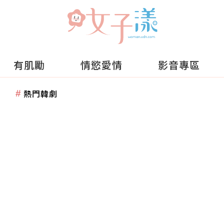
有肌勵
情慾愛情
影音專區
熱門韓劇