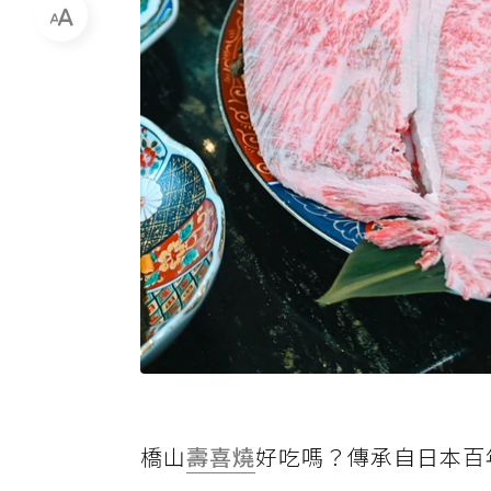
橋山
壽喜燒
好吃嗎？傳承自日本百