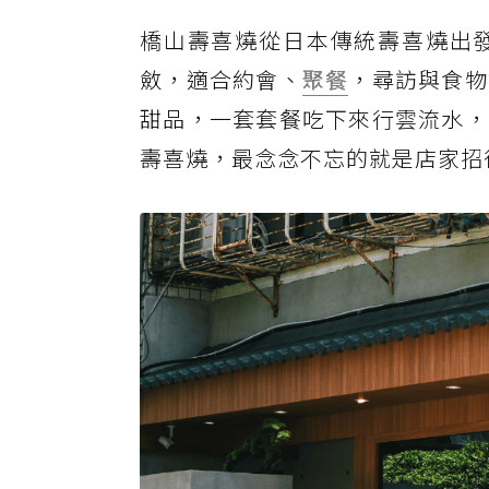
橋山壽喜燒從日本傳統壽喜燒出
斂，適合約會、
聚餐
，尋訪與食物
甜品，一套套餐吃下來行雲流水，
壽喜燒，最念念不忘的就是店家招