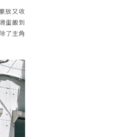
豪放又收
滑蛋飯到
除了主角
！