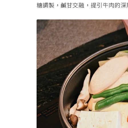
糖調製，鹹甘交融，提引牛肉的深