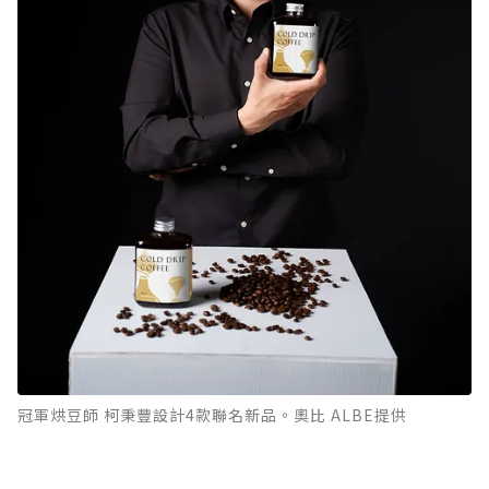
冠軍烘豆師 柯秉豐設計4款聯名新品。奧比 ALBE提供