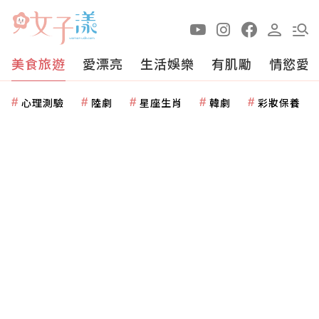
美食旅遊
愛漂亮
生活娛樂
有肌勵
情慾愛
心理測驗
陸劇
星座生肖
韓劇
彩妝保養