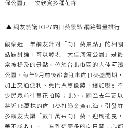
保公園」一次欣賞多種花卉
▲ 網友熱議TOP7向日葵景點 網路聲量排行
觀察近一年網友針對「向日葵景點」的相關
話題討論，可以發現「大佳河濱公園」是最
常被提及的景點。位於台北市區的大佳河濱
公園，每年9月前後都會迎來向日葵盛開期，
加上交通便利、免門票等優勢，總能吸引不
少民眾前往賞花拍照；此外，園區去年更以
將近18萬株的向日葵打造金黃花海，引發許
多網友大讚「數千萬朵向日葵，迎風搖曳，
美不勝收」、「看到這麼多的向日葵，心都