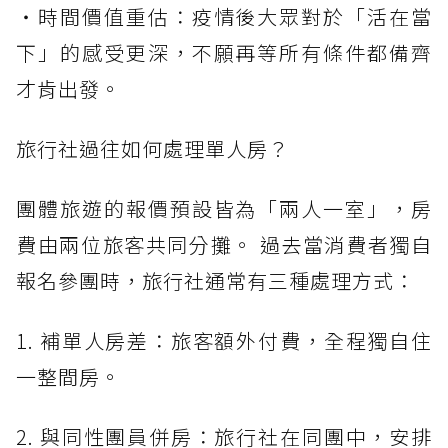
・時間價值重估：疫情後大眾對於「活在當
下」的感受更深，不願再等所有條件都備齊
才肯出發。
旅行社過往如何處理單人房？
團體旅遊的報價預設皆為「兩人一室」，房
費由兩位旅客共同分攤。 過去當消費者獨自
報名參團時，旅行社通常有三種處理方式：
1. 補單人房差：旅客額外付費，全程獨自住
一整間房。
2. 與同性團員併房：旅行社在同團中，安排