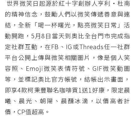
世界微笑日起源於紅十字創辦人亨利・杜南
的精神信念，鼓勵人們以微笑傳遞善意與連
結，全新「喝一杯曙光，點亮微笑日常」活
動開跑，5月8日當天到奧比全台門市完成指
定社群互動，在FB、IG或Threads任一社群
平台公開上傳與微笑相關圖片，像是個人笑
容照、Emoji微笑表情符號、GIF微笑動圖
等，並標記奧比官方帳號，結帳出示畫面，
即享4款柯秉豐聯名咖啡買1送1好康，限定晨
曦、晨光、朝陽、晨醺冰滴，以價高者計
價，CP值超高。