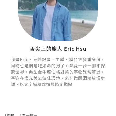
舌尖上的旅人 Eric Hsu
我是Eric，身兼記者、主編、模特等多重身份，
同時也是個嗜吃如命的男子，熱愛一步一腳印探
索世界，典型金牛座性格對美的事物異常著迷，
喜歡在燈光美氣氛佳環境，來杯微醺酒精放慢步
調，以文字描繪感情與時尚觀點
#咖啡
#買一送一