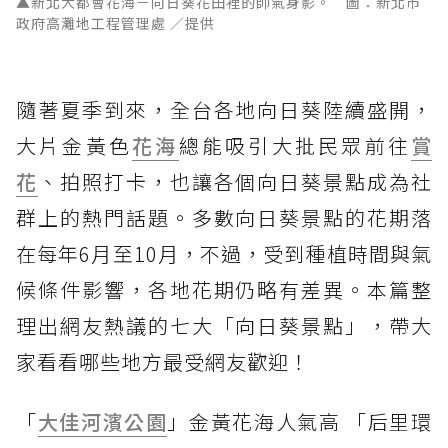
▲新北大都會花海－向日葵花田裡的帥氣身影。 圖：新北市
政府高灘地工程管理處 ／提供
隨著夏季到來，全台各地向日葵陸續盛開，
大片金黃色
花海
總能吸引大批民眾前往
賞
花
、拍照打卡，也讓各個向日葵景點成為社
群上的熱門話題。多數向日葵景點的花期落
在每年6月至10月，不過，受到種植時間與氣
候條件影響，各地花期仍略有差異。本篇整
理出網友熱議的七大「向日葵景點」，帶大
家看看哪些地方最受網友歡迎！
「
大佳河濱公園
」金黃花海人氣高 「后里環