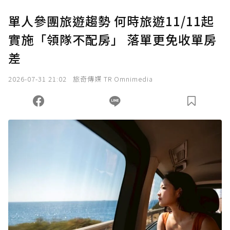
U 利點數 1 點 = NTD 1 元。
單人參團旅遊趨勢 何時旅遊11/11起
實施「領隊不配房」 落單更免收單房
確認送出
差
我已詳閱贊助說明，且同意站方的使用條款。
2026-07-31 21:02
旅奇傳媒 TR Omnimedia
您當前剩餘 U 利點數：
0
點；前往
購買點數