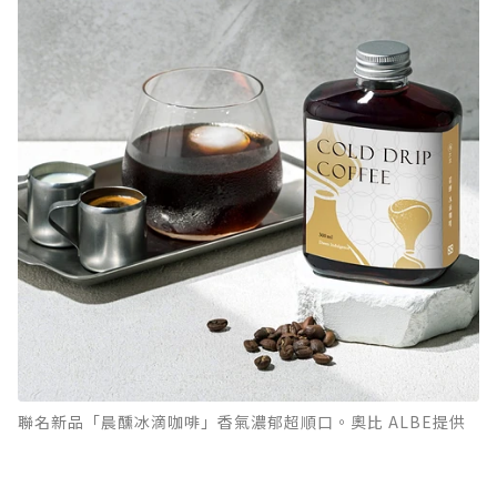
聯名新品「晨醺冰滴咖啡」香氣濃郁超順口。奧比 ALBE提供