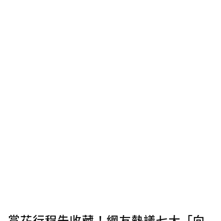
賞花行程先收藏！網友熱議七大「向