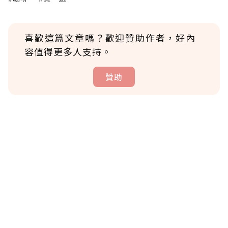
喜歡這篇文章嗎？歡迎贊助作者，好內
容值得更多人支持。
贊助
贊助說明
為了鼓勵作者持續創作更好的內容，會員可以
使用「贊助」功能實質回饋給喜愛的作者。可
將您認為適合的點數贈送給作者，一旦使用贊
助點數即不得撤銷，單筆贊助最低點數為30
點，最高點數沒有上限。