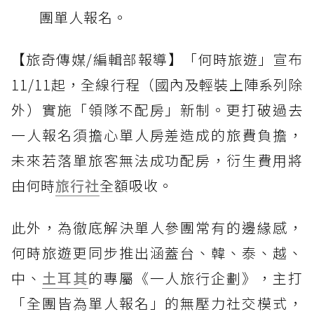
團單人報名。
【旅奇傳媒/編輯部報導】「何時旅遊」宣布
11/11起，全線行程（國內及輕裝上陣系列除
外）實施「領隊不配房」新制。更打破過去
一人報名須擔心單人房差造成的旅費負擔，
未來若落單旅客無法成功配房，衍生費用將
由何時
旅行社
全額吸收。
此外，為徹底解決單人參團常有的邊緣感，
何時旅遊更同步推出涵蓋台、韓、泰、越、
中、
土耳其
的專屬《一人旅行企劃》，主打
「全團皆為單人報名」的無壓力社交模式，