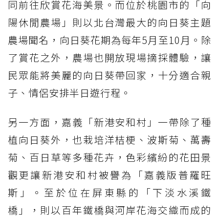
同前往欣賞花海美景。而位於桃園市的「向
陽休閒農場」則以北台灣最大的向日葵主題
農場聞名，向日葵花期為每年5月至10月。除
了賞花之外，農場也開放現場摘採體驗，讓
民眾能將美麗的向日葵帶回家，十分適合親
子、情侶安排半日遊行程。
另一方面，嘉義「新港安和村」一帶除了種
植向日葵外，也栽培洋桔梗、波斯菊、萬壽
菊、百日草等多種花卉，色彩繽紛的花田景
觀更讓新港安和村被譽為「嘉義版普羅旺
斯」。至於位在屏東縣的「下淡水溪鐵
橋」，則以百年鐵橋與河岸花海交織而成的