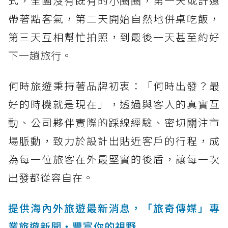
式，全團沒有既有的小圈圈，第一天或許還
帶著點客氣，第二天開始自然地併桌吃飯，
第三天互相幫忙拍照，到最後一天甚至約好
下一趟旅行。
何時旅遊秉持著品牌初衷：「何時出發？最
好的時機就是現在」，透過與客人的真實互
動、公司夥伴實際的踩線經驗、密切關注市
場脈動，致力於設計出貼近客戶的行程，成
為每一位旅客在外最堅實的後盾，讓每一次
出發都從容自在。
提供海內外旅遊最新消息，「旅奇傳媒」專
業旅遊新聞‧豐富你的視野