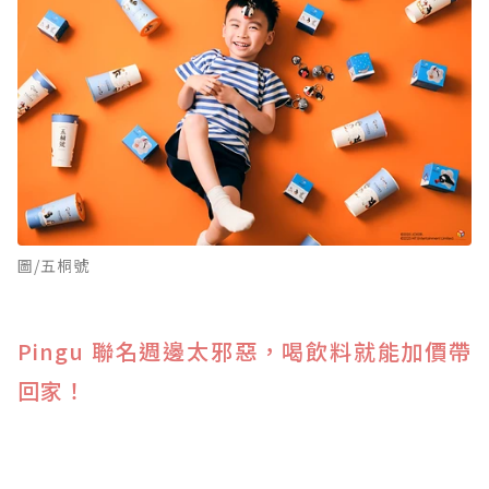
圖/五桐號
Pingu 聯名週邊太邪惡，喝飲料就能加價帶
回家！