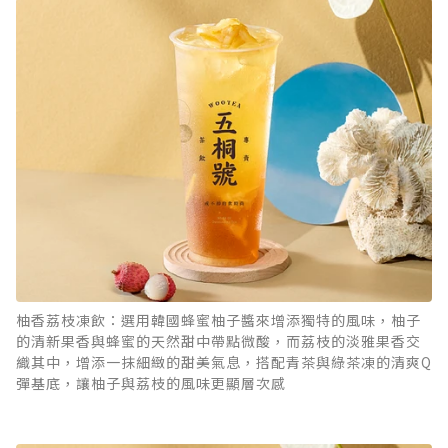
柚香荔枝凍飲：選用韓國蜂蜜柚子醬來增添獨特的風味，柚子
的清新果香與蜂蜜的天然甜中帶點微酸，而荔枝的淡雅果香交
織其中，增添一抹細緻的甜美氣息，搭配青茶與綠茶凍的清爽Q
彈基底，讓柚子與荔枝的風味更顯層次感