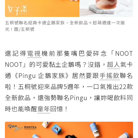
五桐號聯名經典卡通企鵝家族，全新飲品＋超萌週邊一次搶
光！圖/五桐號
還記得
電視
機前那隻嘴巴愛碎念「NOOT
NOOT」的可愛黏土企鵝嗎？沒錯，
超人
氣卡
通《Pingu 企鵝家族》居然要跟
手搖飲
聯名
啦！五桐號迎來品牌5週年，一口氣推出22款
全新飲品，還強勢聯名Pingu，讓妳喝飲料同
時也能喚醒
童年
回憶！