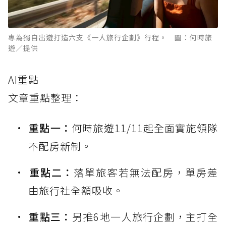
專為獨自出遊打造六支《一人旅行企劃》行程。 圖：何時旅
遊／提供
AI重點
文章重點整理：
重點一：
何時旅遊11/11起全面實施領隊
不配房新制。
重點二：
落單旅客若無法配房，單房差
由旅行社全額吸收。
重點三：
另推6地一人旅行企劃，主打全