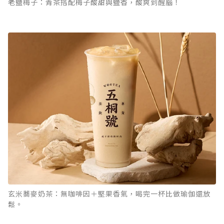
老鹽梅子：青茶搭配梅子酸甜與鹽香，酸爽到醒腦！
玄米蕎麥奶茶：無咖啡因＋堅果香氣，喝完一杯比做瑜伽還放
鬆。