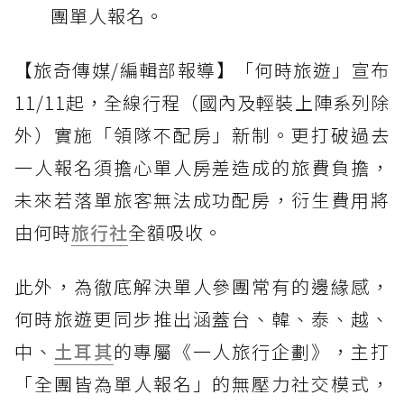
團單人報名。
【旅奇傳媒/編輯部報導】「何時旅遊」宣布
11/11起，全線行程（國內及輕裝上陣系列除
外）實施「領隊不配房」新制。更打破過去
一人報名須擔心單人房差造成的旅費負擔，
未來若落單旅客無法成功配房，衍生費用將
由何時
旅行社
全額吸收。
此外，為徹底解決單人參團常有的邊緣感，
何時旅遊更同步推出涵蓋台、韓、泰、越、
中、
土耳其
的專屬《一人旅行企劃》，主打
「全團皆為單人報名」的無壓力社交模式，