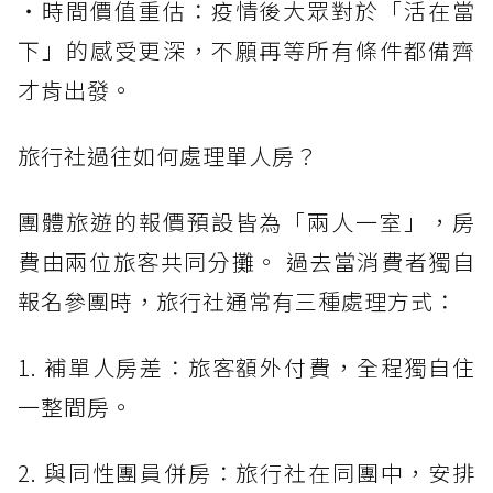
・時間價值重估：疫情後大眾對於「活在當
下」的感受更深，不願再等所有條件都備齊
才肯出發。
旅行社過往如何處理單人房？
團體旅遊的報價預設皆為「兩人一室」，房
費由兩位旅客共同分攤。 過去當消費者獨自
報名參團時，旅行社通常有三種處理方式：
1. 補單人房差：旅客額外付費，全程獨自住
一整間房。
2. 與同性團員併房：旅行社在同團中，安排