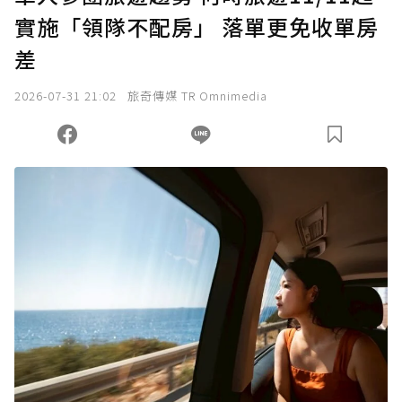
實施「領隊不配房」 落單更免收單房
確認送出
差
我已詳閱贊助說明，且同意站方的使用條款。
2026-07-31 21:02
旅奇傳媒 TR Omnimedia
您當前剩餘 U 利點數：
0
點；前往
購買點數