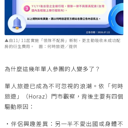
▲自11/ 11起實施「領隊不配房」新制，更主動吸收未成功配
房的衍生費用。 圖：何時旅遊／提供
為什麼這幾年單人參團的人變多了？
單人旅遊已成為不可忽視的浪潮。依「何時
旅遊」（Horaz）門市觀察，背後主要有四個
驅動原因：
・伴侶興趣差異：另一半不愛出國或身體不