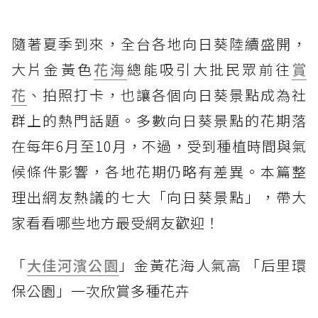
隨著夏季到來，全台各地向日葵陸續盛開，
大片金黃色
花海
總能吸引大批民眾前往
賞
花
、拍照打卡，也讓各個向日葵景點成為社
群上的熱門話題。多數向日葵景點的花期落
在每年6月至10月，不過，受到種植時間與氣
候條件影響，各地花期仍略有差異。本篇整
理出網友熱議的七大「向日葵景點」，帶大
家看看哪些地方最受網友歡迎！
「
大佳河濱公園
」金黃花海人氣高 「后里環
保公園」一次欣賞多種花卉