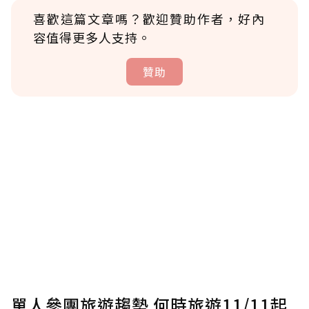
喜歡這篇文章嗎？歡迎贊助作者，好內
容值得更多人支持。
贊助
贊助說明
為了鼓勵作者持續創作更好的內容，會員可以
使用「贊助」功能實質回饋給喜愛的作者。可
將您認為適合的點數贈送給作者，一旦使用贊
助點數即不得撤銷，單筆贊助最低點數為30
點，最高點數沒有上限。
U 利點數 1 點 = NTD 1 元。
單人參團旅遊趨勢 何時旅遊11/11起