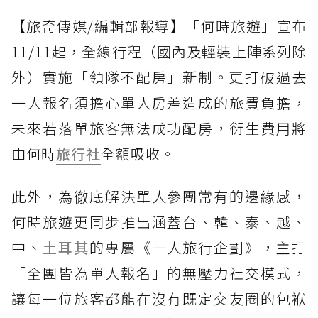
【旅奇傳媒/編輯部報導】「何時旅遊」宣布
11/11起，全線行程（國內及輕裝上陣系列除
外）實施「領隊不配房」新制。更打破過去
一人報名須擔心單人房差造成的旅費負擔，
未來若落單旅客無法成功配房，衍生費用將
由何時
旅行社
全額吸收。
此外，為徹底解決單人參團常有的邊緣感，
何時旅遊更同步推出涵蓋台、韓、泰、越、
中、
土耳其
的專屬《一人旅行企劃》，主打
「全團皆為單人報名」的無壓力社交模式，
讓每一位旅客都能在沒有既定交友圈的包袱