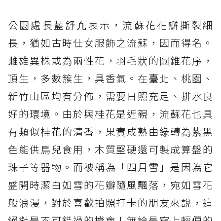
公園處長藍舒凢表示，流蘇花花瓣撕裂細
長，猶如古時仕女服飾之流蘇，因而得名。
雌雄異株或為兩性花，羽毛狀的圓錐花序，
頂生，多數簇生，具香氣。在臺北、桃園、
新竹山區均有分佈，需要日照充足、排水良
好的環境。由於與桂花是近親，流蘇花也具
有類似桂花的清香，果實成熟由綠轉為紫黑
色能供鳥兒食用，木質堅硬還可製成算盤的
珠子等器物。而被稱為「四月雪」是因為它
盛開時潔白如雪的花瓣隨風飄落，宛如雪花
般浪漫，對於喜歡拍照打卡的朋友來說，這
絕對是不可錯過的機會！無論是穿上輕便的