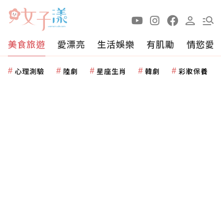
美食旅遊
愛漂亮
生活娛樂
有肌勵
情慾愛
心理測驗
陸劇
星座生肖
韓劇
彩妝保養