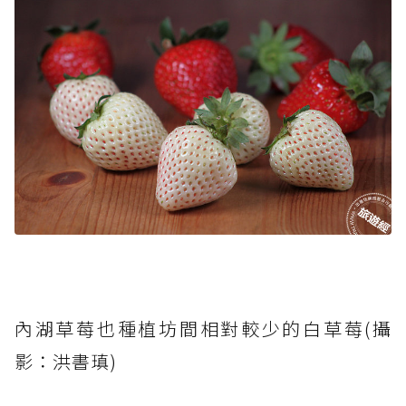
內湖草莓也種植坊間相對較少的白草莓(攝
影：洪書瑱)