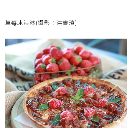
草莓冰淇淋(攝影：洪書瑱)