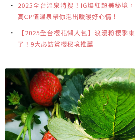
2025全台溫泉特搜！IG爆紅超美秘境，
高CP值溫泉帶你泡出暖暖好心情！
【2025全台櫻花懶人包】浪漫粉櫻季來
了！9大必訪賞櫻秘境推薦