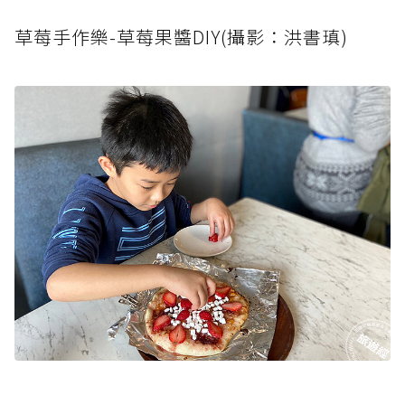
草莓手作樂-草莓果醬DIY(攝影：洪書瑱)