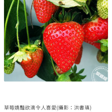
草莓嬌豔欲滴令人喜愛(攝影：洪書瑱)