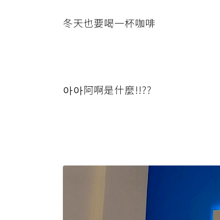
冬天也要喝一杯咖啡
아아阿啊是什麼!!??